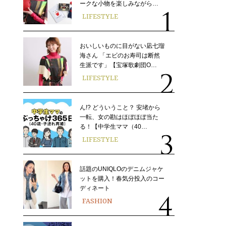
ークな小物を楽しみながら…
LIFESTYLE
おいしいものに目がない凪七瑠
海さん 「エビのお寿司は断然
生派です」【宝塚歌劇団O…
LIFESTYLE
ん!? どういうこと？ 安堵から
一転、女の勘はほぼほぼ当た
る！【中学生ママ（40…
LIFESTYLE
話題のUNIQLOのデニムジャケ
ットを購入！春気分投入のコー
ディネート
FASHION