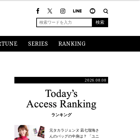
検索
RTUNE
SERIES
RANKING
2026.08.08
ランキング
元タカラジェンヌ 凪七瑠海さ
んのバッグの中身は？ 「ユニ