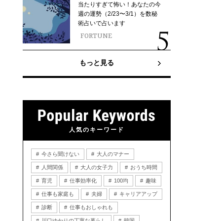
当たりすぎて怖い！あなたの今
週の運勢（2/23〜3/1）を数秘
術占いで占います
FORTUNE
もっと見る
人気のキーワード
今さら聞けない
大人のマナー
人間関係
大人の女子力
おうち時間
育児
仕事効率化
100均
趣味
仕事も家庭も
夫婦
キャリアアップ
診断
仕事もおしゃれも
川口ゆかりの丁寧な暮らし
韓国