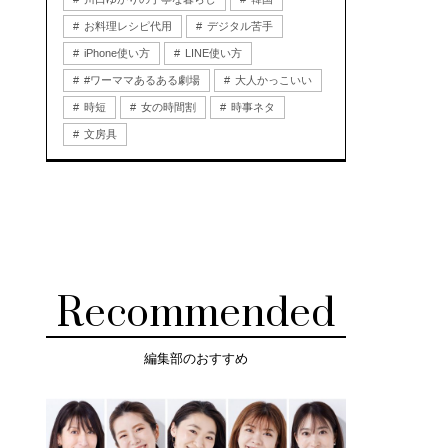
お料理レシピ代用
デジタル苦手
iPhone使い方
LINE使い方
#ワーママあるある劇場
大人かっこいい
時短
女の時間割
時事ネタ
文房具
Recommended
編集部のおすすめ