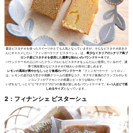
最近ピスタチオを使ったスイーツがとても人気となっていますが、そんなピスタチオ好きさ
んにオススメしたい「フィンガーケーク ピスターシュ」は、
希少なイタリアのシチリア島ブ
ロンテ産ピスタチオを使用した濃厚な味わいのパウンドケーキ
です。
パウンドケーキの上にのったクランブルにもピスタチオをふんだんに使用しているので、濃
厚で風味豊かなピスタチオの味わいが存分に楽しめます。
レモンの風味が爽やかなしっとり食感のパウンドケーキ
「フィンガーケーク シトロン」
は、レモンの皮のほろ苦さや発酵クリームの濃厚なコク、サクサク食感のクランブルやレモ
ンコンフィがアクセントの初夏にピッタリな味わいです。
いずれも“しっとり”と“サクサク”の2つの食感が楽しめるパウンドケーキで、
4～5人ほどで楽
しめるサイズ
となっています。
2：フィナンシェ ピスターシュ