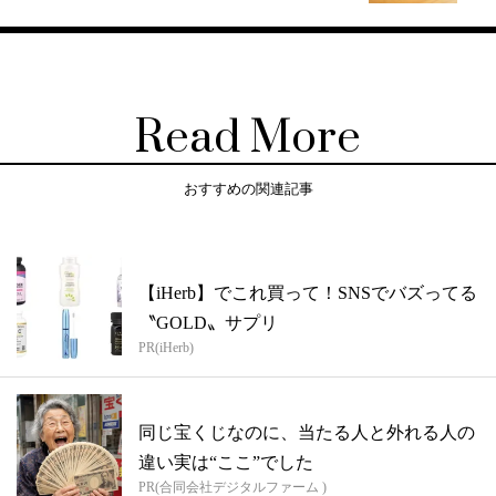
Read More
おすすめの関連記事
【iHerb】でこれ買って！SNSでバズってる
〝GOLD〟サプリ
PR(iHerb)
同じ宝くじなのに、当たる人と外れる人の
違い実は“ここ”でした
PR(合同会社デジタルファーム )