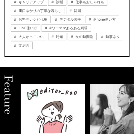
キャリアアップ
診断
仕事もおしゃれも
川口ゆかりの丁寧な暮らし
韓国
お料理レシピ代用
デジタル苦手
iPhone使い方
LINE使い方
#ワーママあるある劇場
大人かっこいい
時短
女の時間割
時事ネタ
文房具