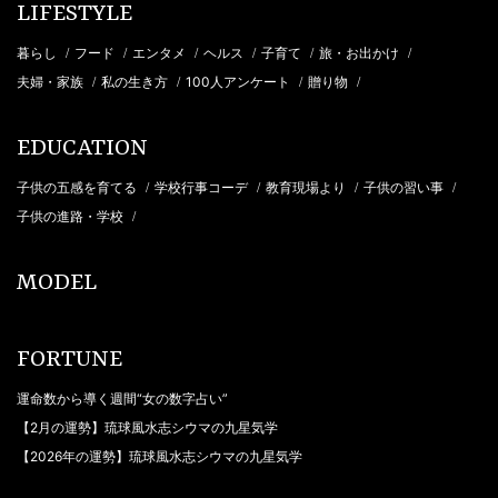
LIFESTYLE
暮らし
フード
エンタメ
ヘルス
子育て
旅・お出かけ
/
/
/
/
/
/
夫婦・家族
私の生き方
100人アンケート
贈り物
/
/
/
/
EDUCATION
子供の五感を育てる
学校行事コーデ
教育現場より
子供の習い事
/
/
/
/
子供の進路・学校
/
MODEL
FORTUNE
運命数から導く週間“女の数字占い”
【2月の運勢】琉球風水志シウマの九星気学
【2026年の運勢】琉球風水志シウマの九星気学