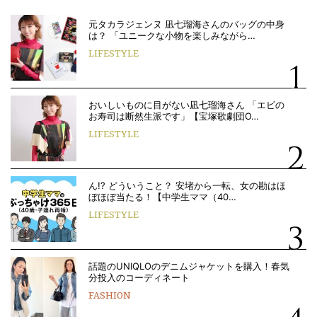
元タカラジェンヌ 凪七瑠海さんのバッグの中身
は？ 「ユニークな小物を楽しみながら…
LIFESTYLE
おいしいものに目がない凪七瑠海さん 「エビの
お寿司は断然生派です」【宝塚歌劇団O…
LIFESTYLE
ん!? どういうこと？ 安堵から一転、女の勘はほ
ぼほぼ当たる！【中学生ママ（40…
LIFESTYLE
話題のUNIQLOのデニムジャケットを購入！春気
分投入のコーディネート
FASHION