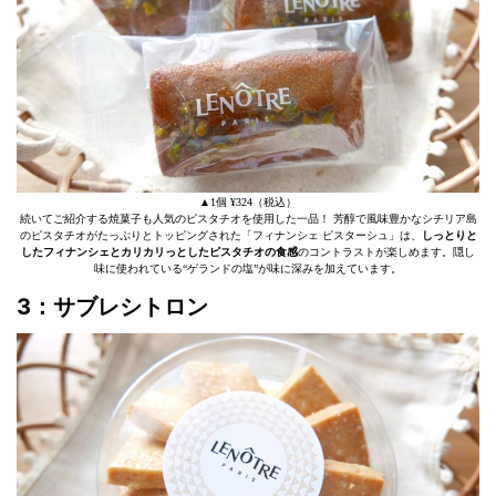
▲1個 ¥324（税込）
続いてご紹介する焼菓子も人気のピスタチオを使用した一品！ 芳醇で風味豊かなシチリア島
のピスタチオがたっぷりとトッピングされた「フィナンシェ ピスターシュ」は、
しっとりと
したフィナンシェとカリカリっとしたピスタチオの食感
のコントラストが楽しめます。隠し
味に使われている“ゲランドの塩”が味に深みを加えています。
3：サブレシトロン