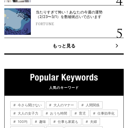
当たりすぎて怖い！あなたの今週の運勢
（2/23〜3/1）を数秘術占いで占います
FORTUNE
もっと見る
人気のキーワード
今さら聞けない
大人のマナー
人間関係
大人の女子力
おうち時間
育児
仕事効率化
100均
趣味
仕事も家庭も
夫婦