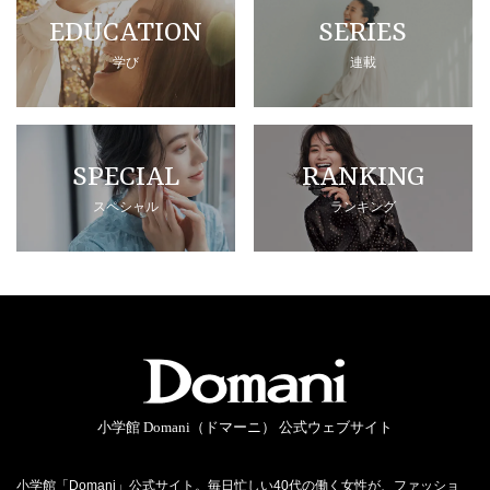
EDUCATION
SERIES
学び
連載
SPECIAL
RANKING
スペシャル
ランキング
小学館 Domani（ドマーニ） 公式ウェブサイト
小学館「Domani」公式サイト。毎日忙しい40代の働く女性が、ファッショ