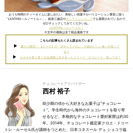
おうち時間のティータイムに楽しみたい、美味しい焼菓子がバリエーション豊富に揃う
「LENÔTRE＜ルノートル＞」。銀座三越店や
オンラインショップ
でも展開されているので、
ぜひチェックしてみてくださいね。
LENÔTRE＜ルノートル＞
※文中の価格は全て税込価格です
こちらの記事もたくさん読まれています
夏だけ限定！ 【ドンク】の「冷やしてメロン」の超おいしい食べ方知って
る？
カカオを取り巻く社会課題に向き合ったスイーツ「エコレート」知ってる？
チョコレートアドバイザー
西村 裕子
幼少期の頃から大好きなお菓子は“チョコレー
ト”。学生時代から海外のチョコレートを取り寄
せるなど、本格的なチョコレート愛好家歴は約30
年。2014年、チョコレート鑑定家クロエ・ドゥー
トレ・ルーセル氏が講師をつとめた、日本コネスール デュ ショコラ協