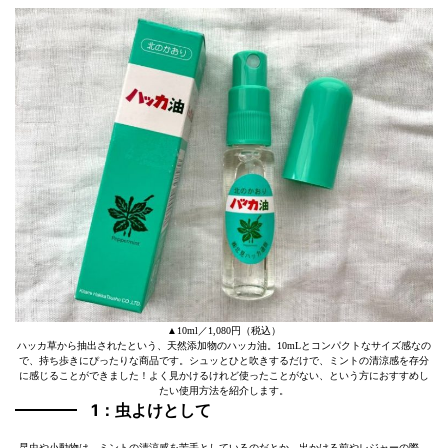
▲10ml／1,080円（税込）
ハッカ草から抽出されたという、天然添加物のハッカ油。10mLとコンパクトなサイズ感なの
で、持ち歩きにぴったりな商品です。シュッとひと吹きするだけで、ミントの清涼感を存分
に感じることができました！よく見かけるけれど使ったことがない、という方におすすめし
たい使用方法を紹介します。
1：虫よけとして
昆虫や小動物は、ミントの清涼感を苦手としているのだとか。出かける前やレジャーの際、