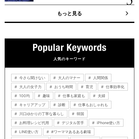
もっと見る
人気のキーワード
今さら聞けない
大人のマナー
人間関係
大人の女子力
おうち時間
育児
仕事効率化
100均
趣味
仕事も家庭も
夫婦
キャリアアップ
診断
仕事もおしゃれも
川口ゆかりの丁寧な暮らし
韓国
お料理レシピ代用
デジタル苦手
iPhone使い方
LINE使い方
#ワーママあるある劇場