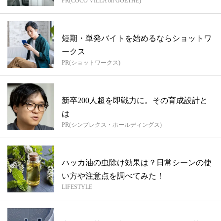
PR(COCO VILLA on GOETHE)
短期・単発バイトを始めるならショットワ
ークス
PR(ショットワークス)
新卒200人超を即戦力に。その育成設計と
は
PR(シンプレクス・ホールディングス)
ハッカ油の虫除け効果は？日常シーンの使
い方や注意点を調べてみた！
LIFESTYLE