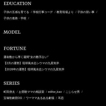
EDUCATION
子供の五感を育てる
学校行事コーデ
教育現場より
子供の習い事
/
/
/
/
子供の進路・学校
/
MODEL
FORTUNE
運命数から導く週間“女の数字占い”
【2月の運勢】琉球風水志シウマの九星気学
【2026年の運勢】琉球風水志シウマの九星気学
SERIES
町田啓太
お受験ママの相談室
editor_kao
こじらせ男
/
/
/
/
宝塚歌劇団OG
ワーママあるある劇場
耳恋
/
/