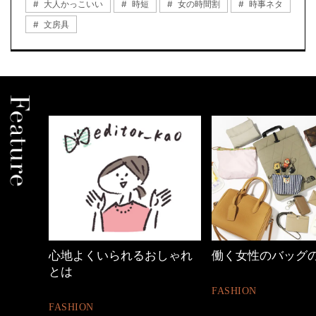
大人かっこいい
時短
女の時間割
時事ネタ
文房具
しゃれ
働く女性のバッグの中身
【ワーママのきれ
ュアル通勤】
FASHION
FASHION