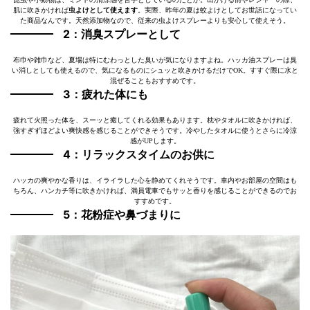
肌に吹きかければ
虫よけとして使えます
。実際、昨年の夏は蚊よけとしてお世話になってい
た商品なんです。天然添加物なので、従来の虫よけスプレーよりも安心して使えそう。
2：消臭スプレーとして
布巾や雑巾など、夏場は特にむわっとした臭いが気になりますよね。ハッカ油スプレーは臭
い消しとしても使えるので、気になるものにシュッと吹きかけるだけでOK。すすぐ際に水と
混ぜることもおすすめです。
3：疲れた体にも
疲れて火照った体を、スーッと癒してくれる効果もあります。枕やタオルに吹きかければ、
強すぎずほどよい爽快感を感じることができそうです。冷やしたタオルに使うとさらに冷涼
感がUPします。
4：リラックスタイムのお供に
ハッカの爽やかな香りは、イライラした心を静めてくれそうです。車内やお部屋の空間はも
ちろん、ハンカチ等に吹きかければ、満員電車でもサッと香りを感じることができるのでお
すすめです。
5：花粉症や鼻づまりに