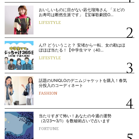
おいしいものに目がない凪七瑠海さん 「エビの
お寿司は断然生派です」【宝塚歌劇団O…
LIFESTYLE
ん!? どういうこと？ 安堵から一転、女の勘はほ
ぼほぼ当たる！【中学生ママ（40…
LIFESTYLE
話題のUNIQLOのデニムジャケットを購入！春気
分投入のコーディネート
FASHION
当たりすぎて怖い！あなたの今週の運勢
（2/23〜3/1）を数秘術占いで占います
FORTUNE