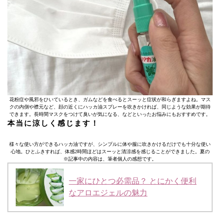
花粉症や風邪をひいているとき、ガムなどを食べるとスーッと症状が和らぎますよね。マス
クの内側や襟元など、顔の近くにハッカ油スプレーを吹きかければ、同じような効果が期待
できます。長時間マスクをつけて臭いが気になる、などといったお悩みにもおすすめです。
本当に涼しく感じます！
様々な使い方ができるハッカ油ですが、シンプルに体や服に吹きかけるだけでも十分な使い
心地。ひとふきすれば、体感2時間ほどはスーッと清涼感を感じることができました。夏の
※記事中の内容は、筆者個人の感想です。
一家にひとつ必需品？ とにかく便利
なアロエジェルの魅力