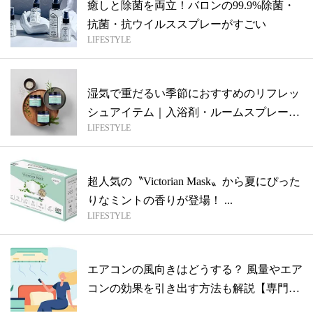
癒しと除菌を両立！バロンの99.9%除菌・
抗菌・抗ウイルススプレーがすごい
LIFESTYLE
湿気で重だるい季節におすすめのリフレッ
シュアイテム｜入浴剤・ルームスプレーな
LIFESTYLE
ど
超人気の〝Victorian Mask〟から夏にぴった
りなミントの香りが登場！ ...
LIFESTYLE
エアコンの風向きはどうする？ 風量やエア
コンの効果を引き出す方法も解説【専門家
監...