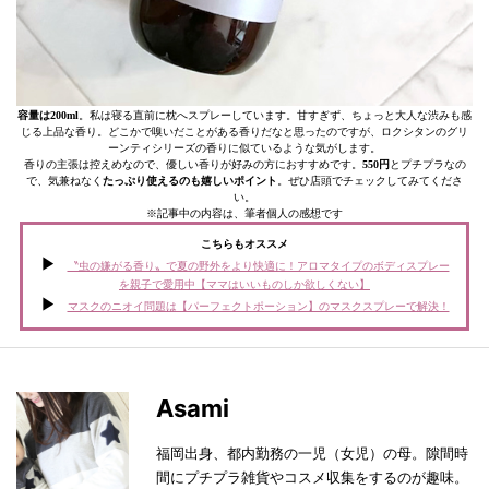
容量は200ml
。私は寝る直前に枕へスプレーしています。甘すぎず、ちょっと大人な渋みも感
じる上品な香り。どこかで嗅いだことがある香りだなと思ったのですが、ロクシタンのグリ
ーンティシリーズの香りに似ているような気がします。
香りの主張は控えめなので、優しい香りが好みの方におすすめです。
550円
とプチプラなの
で、気兼ねなく
たっぷり使えるのも嬉しいポイント
。ぜひ店頭でチェックしてみてくださ
い。
※記事中の内容は、筆者個人の感想です
こちらもオススメ
〝虫の嫌がる香り〟で夏の野外をより快適に！アロマタイプのボディスプレー
を親子で愛用中【ママはいいものしか欲しくない】
マスクのニオイ問題は【パーフェクトポーション】のマスクスプレーで解決！
Asami
福岡出身、都内勤務の一児（女児）の母。隙間時
間にプチプラ雑貨やコスメ収集をするのが趣味。