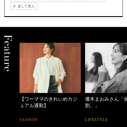
楽して美人
いめカジ
優木まおみさん「女の時間
40代の小顔メイ
割。」
BEAUTY
LIFESTYLE