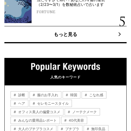
（2/23〜3/1）を数秘術占いで占います
FORTUNE
もっと見る
人気のキーワード
診断
服のお手入れ
韓国
こなれ感
ヘア
セレモニースタイル
オフィス美人の偏愛コスメ
ノーテクメーク
みんなの愛用品レポート
40代美容
大人のプチプラコスメ
プチプラ
無印良品