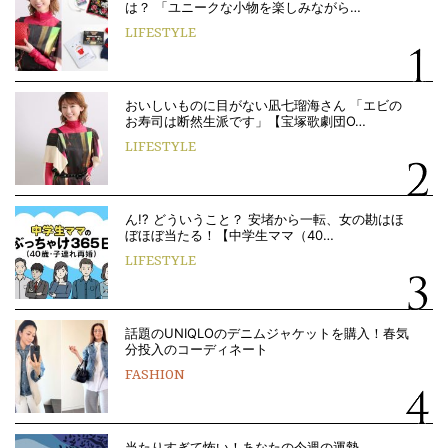
は？ 「ユニークな小物を楽しみながら…
LIFESTYLE
おいしいものに目がない凪七瑠海さん 「エビの
お寿司は断然生派です」【宝塚歌劇団O…
LIFESTYLE
ん!? どういうこと？ 安堵から一転、女の勘はほ
ぼほぼ当たる！【中学生ママ（40…
LIFESTYLE
話題のUNIQLOのデニムジャケットを購入！春気
分投入のコーディネート
FASHION
当たりすぎて怖い！あなたの今週の運勢