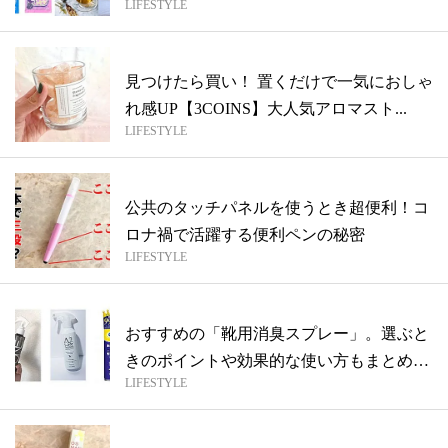
LIFESTYLE
見つけたら買い！ 置くだけで一気におしゃ
れ感UP【3COINS】大人気アロマスト...
LIFESTYLE
公共のタッチパネルを使うとき超便利！コ
ロナ禍で活躍する便利ペンの秘密
LIFESTYLE
おすすめの「靴用消臭スプレー」。選ぶと
きのポイントや効果的な使い方もまとめて
LIFESTYLE
解説