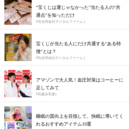
“宝くじは運じゃなかった”当たる人の“共
通点”を知っただけ
PR(合同会社デジタルファーム )
宝くじが当たる人にだけ共通する“ある特
徴”とは？
PR(合同会社デジタルファーム )
アマゾンで大人気！血圧対策はコーヒーに
足してみて
PR(森永乳業)
睡眠の質向上を目指して。快眠に導いてく
れるおすすめアイテム10選