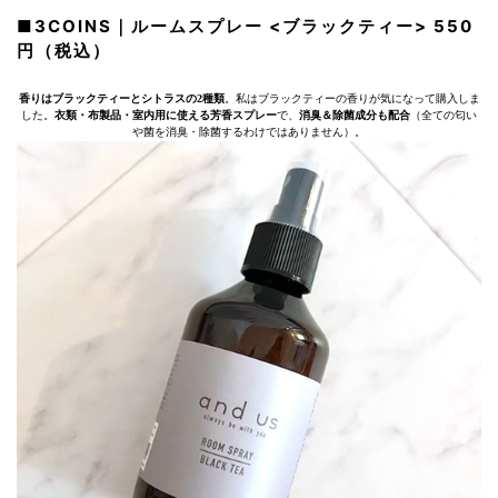
■3COINS｜ルームスプレー <ブラックティー> 550
円（税込）
香りはブラックティーとシトラスの2種類
。私はブラックティーの香りが気になって購入しま
した。
衣類・布製品・室内用に使える芳香スプレー
で、
消臭＆除菌成分も配合
（全ての匂い
や菌を消臭・除菌するわけではありません）。