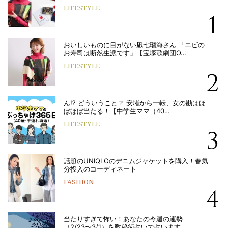
LIFESTYLE
おいしいものに目がない凪七瑠海さん 「エビの
お寿司は断然生派です」【宝塚歌劇団O…
LIFESTYLE
ん!? どういうこと？ 安堵から一転、女の勘はほ
ぼほぼ当たる！【中学生ママ（40…
LIFESTYLE
話題のUNIQLOのデニムジャケットを購入！春気
分投入のコーディネート
FASHION
当たりすぎて怖い！あなたの今週の運勢
（2/23〜3/1）を数秘術占いで占います