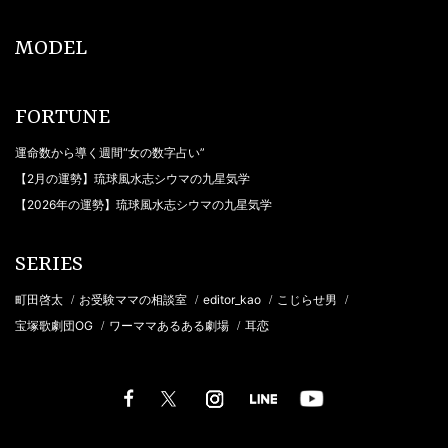
MODEL
FORTUNE
運命数から導く週間“女の数字占い”
【2月の運勢】琉球風水志シウマの九星気学
【2026年の運勢】琉球風水志シウマの九星気学
SERIES
町田啓太
お受験ママの相談室
editor_kao
こじらせ男
/
/
/
/
宝塚歌劇団OG
ワーママあるある劇場
耳恋
/
/