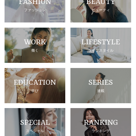
FASHION
BEAUTY
ファッション
ビューティ
WORK
LIFESTYLE
働く
ライフスタイル
EDUCATION
SERIES
学び
連載
SPECIAL
RANKING
スペシャル
ランキング