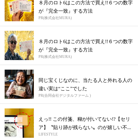
８月のロト6はこの方法で買え!!６つの数字
が『完全一致』する方法
PR(株式会社MURA)
８月のロト6はこの方法で買え!!６つの数字
が『完全一致』する方法
PR(株式会社MURA)
同じ宝くじなのに、当たる人と外れる人の
違い実は“ここ”でした
PR(合同会社デジタルファーム )
えっ!! この付箋、糊が付いてない!?【セリ
ア】〝貼り跡が残らない〟のが嬉しい不...
LIFESTYLE