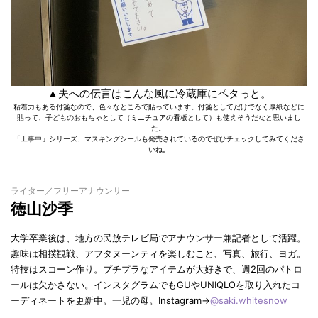
▲夫への伝言はこんな風に冷蔵庫にペタっと。
粘着力もある付箋なので、色々なところで貼っています。付箋としてだけでなく厚紙などに
貼って、子どものおもちゃとして（ミニチュアの看板として）も使えそうだなと思いまし
た。
「工事中」シリーズ、マスキングシールも発売されているのでぜひチェックしてみてくださ
いね。
ライター／フリーアナウンサー
徳山沙季
大学卒業後は、地方の民放テレビ局でアナウンサー兼記者として活躍。
趣味は相撲観戦、アフタヌーンティを楽しむこと、写真、旅行、ヨガ。
特技はスコーン作り。プチプラなアイテムが大好きで、週2回のパトロ
ールは欠かさない。インスタグラムでもGUやUNIQLOを取り入れたコ
ーディネートを更新中。一児の母。Instagram→
@saki.whitesnow