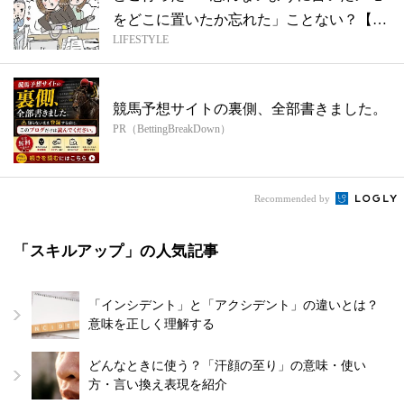
をどこに置いたか忘れた」ことない？【知
LIFESTYLE
ら...
競馬予想サイトの裏側、全部書きました。
PR（BettingBreakDown）
Recommended by
「スキルアップ」の人気記事
「インシデント」と「アクシデント」の違いとは？
意味を正しく理解する
どんなときに使う？「汗顔の至り」の意味・使い
方・言い換え表現を紹介