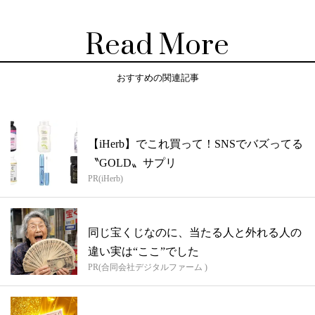
Read More
おすすめの関連記事
【iHerb】でこれ買って！SNSでバズってる
〝GOLD〟サプリ
PR(iHerb)
同じ宝くじなのに、当たる人と外れる人の
違い実は“ここ”でした
PR(合同会社デジタルファーム )