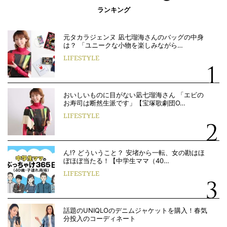
ランキング
元タカラジェンヌ 凪七瑠海さんのバッグの中身
は？ 「ユニークな小物を楽しみながら…
LIFESTYLE
おいしいものに目がない凪七瑠海さん 「エビの
お寿司は断然生派です」【宝塚歌劇団O…
LIFESTYLE
ん!? どういうこと？ 安堵から一転、女の勘はほ
ぼほぼ当たる！【中学生ママ（40…
LIFESTYLE
話題のUNIQLOのデニムジャケットを購入！春気
分投入のコーディネート