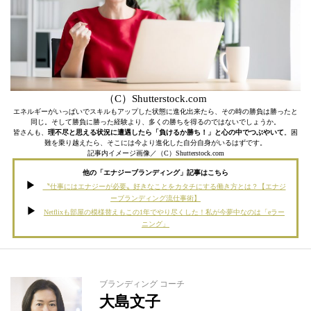
（C）Shutterstock.com
エネルギーがいっぱいでスキルもアップした状態に進化出来たら、その時の勝負は勝ったと
同じ。そして勝負に勝った経験より、多くの勝ちを得るのではないでしょうか。
皆さんも、
理不尽と思える状況に遭遇したら「負けるか勝ち！」と心の中でつぶやいて
。困
難を乗り越えたら、そこには今より進化した自分自身がいるはずです。
記事内イメージ画像／（C）Shutterstock.com
他の「エナジーブランディング」記事はこちら
〝仕事にはエナジーが必要〟好きなことをカタチにする働き方とは？【エナジ
ーブランディング流仕事術】
Netflixも部屋の模様替えもこの1年でやり尽くした！私が今夢中なのは「eラー
ニング」
ブランディング コーチ
大島文子