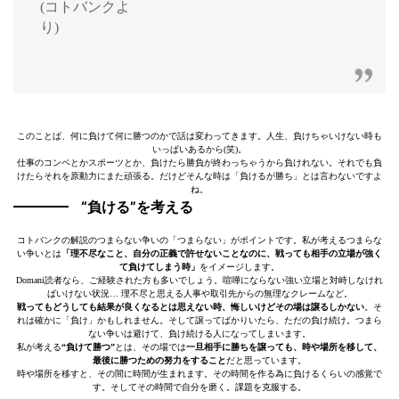
(コトバンクよ
り)
このことば、何に負けて何に勝つのかで話は変わってきます。人生、負けちゃいけない時も
いっぱいあるから(笑)。
仕事のコンペとかスポーツとか、負けたら勝負が終わっちゃうから負けれない。それでも負
けたらそれを原動力にまた頑張る。だけどそんな時は「負けるが勝ち」とは言わないですよ
ね。
“負ける”を考える
コトバンクの解説のつまらない争いの「つまらない」がポイントです。私が考えるつまらな
い争いとは
「理不尽なこと、自分の正義で許せないことなのに、戦っても相手の立場が強く
て負けてしまう時」
をイメージします。
Domani読者なら、ご経験された方も多いでしょう。喧嘩にならない強い立場と対峙しなけれ
ばいけない状況… 理不尽と思える人事や取引先からの無理なクレームなど。
戦ってもどうしても結果が良くなるとは思えない時、悔しいけどその場は譲るしかない
。そ
れは確かに「負け」かもしれません。そして譲ってばかりいたら、ただの負け続け。つまら
ない争いは避けて、負け続ける人になってしまいます。
私が考える
“負けて勝つ”
とは、その場では
一旦相手に勝ちを譲っても、時や場所を移して、
最後に勝つための努力をすること
だと思っています。
時や場所を移すと、その間に時間が生まれます。その時間を作る為に負けるくらいの感覚で
す。そしてその時間で自分を磨く。課題を克服する。