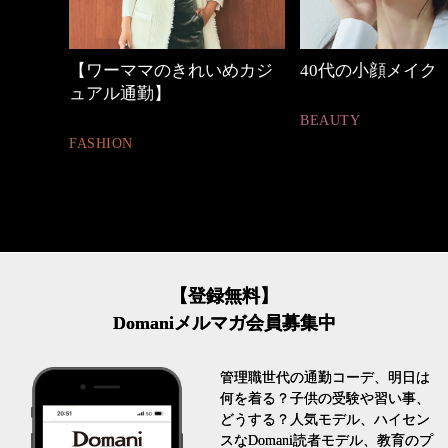
めカジ
40代の小顔メイク
心地よくいられる
とは
BEAUTY
FASHION
【登録無料】
Domaniメルマガ会員募集中
管理職世代の通勤コーデ、明日は
何を着る？子供の受験や習い事、
どうする？人気モデル、ハイセン
スなDomani読者モデル、教育のプ