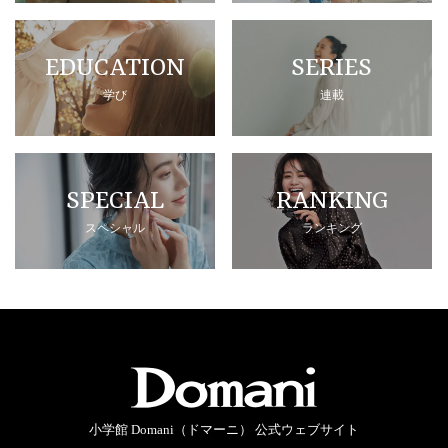
EDUCATION
SERIES
学び
連載
SPECIAL
RANKING
スペシャル
ランキング
小学館 Domani（ドマーニ） 公式ウェブサイト