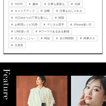
100均
趣味
仕事も家庭も
夫婦
キャリアアップ
診断
仕事もおしゃれも
川口ゆかりの丁寧な暮らし
韓国
お料理レシピ代用
デジタル苦手
iPhone使い方
LINE使い方
#ワーママあるある劇場
大人かっこいい
時短
女の時間割
時事ネタ
文房具