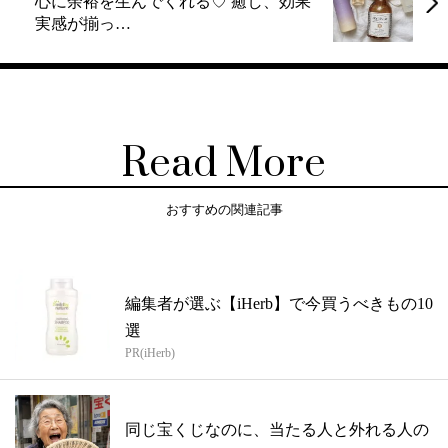
心に余裕を生んでくれる♡ 癒し、効果
実感が揃っ…
Read More
おすすめの関連記事
編集者が選ぶ【iHerb】で今買うべきもの10
選
PR(iHerb)
同じ宝くじなのに、当たる人と外れる人の