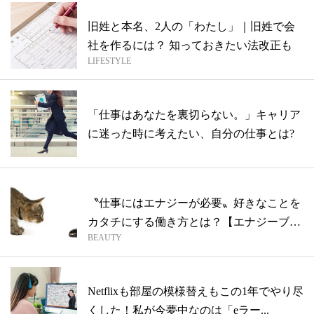
旧姓と本名、2人の「わたし」｜旧姓で会
社を作るには？ 知っておきたい法改正も
LIFESTYLE
「仕事はあなたを裏切らない。」キャリア
に迷った時に考えたい、自分の仕事とは?
〝仕事にはエナジーが必要〟好きなことを
カタチにする働き方とは？【エナジーブラ
BEAUTY
ンデ...
Netflixも部屋の模様替えもこの1年でやり尽
くした！私が今夢中なのは「eラー...