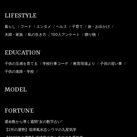
LIFESTYLE
暮らし
フード
エンタメ
ヘルス
子育て
旅・お出かけ
/
/
/
/
/
/
夫婦・家族
私の生き方
100人アンケート
贈り物
/
/
/
/
EDUCATION
子供の五感を育てる
学校行事コーデ
教育現場より
子供の習い事
/
/
/
/
子供の進路・学校
/
MODEL
FORTUNE
運命数から導く週間“女の数字占い”
【2月の運勢】琉球風水志シウマの九星気学