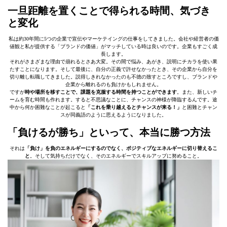
一旦距離を置くことで得られる時間、気づき
と変化
私は約30年間に5つの企業で宣伝やマーケテイングの仕事をしてきました。会社や経営者の価
値観と私が提供する「ブランドの価値」がマッチしている時は良いのです。企業もすごく成
長します。
それがさまざまな理由で崩れるとさあ大変。その間で悩み、あがき、説明にチカラを使い果
たすことになります。そして最後に、自分の正義で許せなかったとき、その企業から自分を
切り離し転職してきました。説得しきれなかったのも不徳の致すところですし、ブランドや
企業から離れるのも負けかもしれません。
ですが
時や場所を移すことで、課題を克服する時間を持つことができます
。また、新しいチ
ームを育む時間も作れます。すると不思議なことに、チャンスの神様が降臨するんです。途
中から何か困難なことが起こると
「これを乗り越えるとチャンスが来る！」
と困難とチャン
スが同義語のように思えるようになりました。
「負けるが勝ち」といって、本当に勝つ方法
それは
「負け」を負のエネルギーにするのでなく、ポジティブなエネルギーに切り替えるこ
と
。そして気持ちだけでなく、そのエネルギーでスキルアップに努めること。