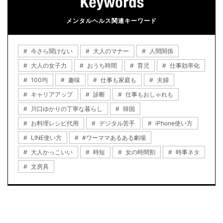
メンタルヘルス関連キーワード
今さら聞けない
大人のマナー
人間関係
大人の女子力
おうち時間
育児
仕事効率化
100均
趣味
仕事も家庭も
夫婦
キャリアアップ
診断
仕事もおしゃれも
川口ゆかりの丁寧な暮らし
韓国
お料理レシピ代用
デジタル苦手
iPhone使い方
LINE使い方
#ワーママあるある劇場
大人かっこいい
時短
女の時間割
時事ネタ
文房具