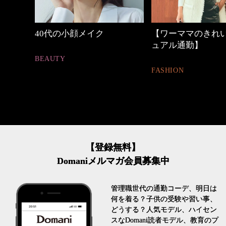
40代の小顔メイク
【ワーママのきれいめ
ュアル通勤】
BEAUTY
FASHION
【登録無料】
Domaniメルマガ会員募集中
管理職世代の通勤コーデ、明日は
何を着る？子供の受験や習い事、
どうする？人気モデル、ハイセン
スなDomani読者モデル、教育のプ