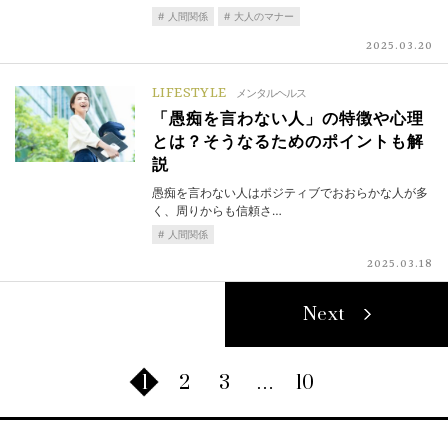
人間関係
大人のマナー
2025.03.20
LIFESTYLE
メンタルヘルス
「愚痴を言わない人」の特徴や心理
とは？そうなるためのポイントも解
説
愚痴を言わない人はポジティブでおおらかな人が多
く、周りからも信頼さ…
人間関係
2025.03.18
Next
1
2
3
…
10