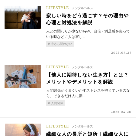
LIFESTYLE
メンタルヘルス
寂しい時をどう過ごす？その理由や
心理と対処法を解説
人との関わりが少ない時や、自信・満足感を失って
いる時などに人は寂し…
今さら聞けない
2025.04.27
LIFESTYLE
メンタルヘルス
【他人に期待しない生き方】とは？
メリットやデメリットを解説
人間関係がうまくいかずストレスを抱えているのな
ら、できるだけ人に期…
人間関係
2025.04.26
LIFESTYLE
メンタルヘルス
繊細な人の長所と短所｜繊細な人に