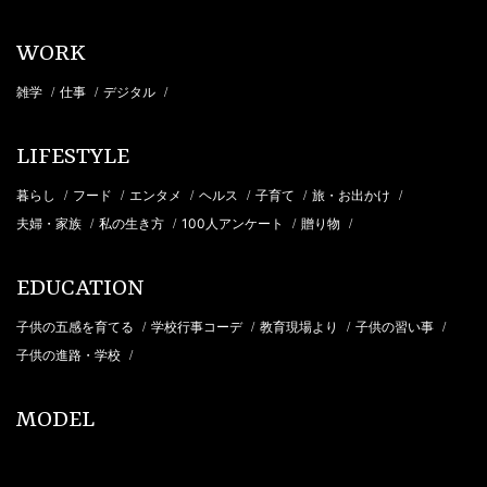
WORK
雑学
仕事
デジタル
/
/
/
LIFESTYLE
暮らし
フード
エンタメ
ヘルス
子育て
旅・お出かけ
/
/
/
/
/
/
夫婦・家族
私の生き方
100人アンケート
贈り物
/
/
/
/
EDUCATION
子供の五感を育てる
学校行事コーデ
教育現場より
子供の習い事
/
/
/
/
子供の進路・学校
/
MODEL