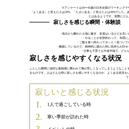
※アンケートは30〜45歳の日本全国のワーキングマザ
「よくある」と答えた人は20%、「たまにある」と答えた人は30%でした
とはあるようです。実際にどん
寂しさを感じる瞬間・体験談
・地元から離れた土地に嫁ぎ、友達はいるけどお互い
・やることが全部終わって、布団に
・ご飯を食べ終わってホッと一息ついて
・離婚しているので、精神的に疲れた時に気持ちが許せ
・仕事も子育ても中途半端で、どちら
寂しさを感じやすくなる状況
ふとした瞬間に強烈な孤独感に襲われて胸が苦しくなってしまうようなこと
るものです。人はどんな時に寂しさを感じやすくなるのか、よくある状況を
て
寂しいと感じる状況
1人で過ごしている時
寒い季節が訪れた時