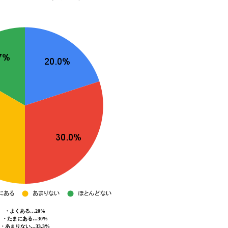
・よくある…20%
・たまにある…30%
・あまりない…33.3%