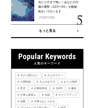
当たりすぎて怖い！あなたの今
週の運勢（2/23〜3/1）を数秘
術占いで占います
FORTUNE
もっと見る
人気のキーワード
今さら聞けない
大人のマナー
人間関係
大人の女子力
おうち時間
育児
仕事効率化
100均
趣味
仕事も家庭も
夫婦
キャリアアップ
診断
仕事もおしゃれも
川口ゆかりの丁寧な暮らし
韓国