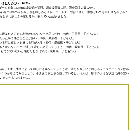
・ほとんどない…16.7%
ーを対象にDomani編集部が質問。調査設問数10問、調査回収人数120名。
。あわせて50%の人が寂しさを感じると回答。パートナーやお子さん、家族がいても寂しさを感じるこ
なときに寂しさを感じるか、教えていただきました。
に親友だと言える友達がいないなーと思った時（40代・三重県・子ども2人）
入った時に感じることが多い（30代・東京都・子ども2人）
いる時に寂しさを感じる時がある（30代・愛知県・子ども1人）
る人がいないことに対して寂しいと思ってしまう（40代・愛知県・子ども2人）
もできていないと感じたとき（30代・岐阜県・子ども2人）
もあります。性格によって感じ方は異なるでしょうが、誰もが寂しいと感じるシチュエーションはあ
いくつか考えてみましょう。今まさに寂しさを感じているという人は、以下のような状況に身を置い
いるのかもしれません。