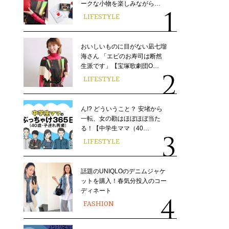
ークな小物を楽しみながら…
LIFESTYLE
おいしいものに目がない凪七瑠
海さん 「エビのお寿司は断然
生派です」【宝塚歌劇団O…
LIFESTYLE
ん!? どういうこと？ 安堵から
一転、女の勘はほぼほぼ当た
る！【中学生ママ（40…
LIFESTYLE
話題のUNIQLOのデニムジャケ
ットを購入！春気分投入のコー
ディネート
FASHION