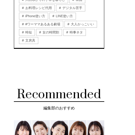
お料理レシピ代用
デジタル苦手
iPhone使い方
LINE使い方
#ワーママあるある劇場
大人かっこいい
時短
女の時間割
時事ネタ
文房具
Recommended
編集部のおすすめ