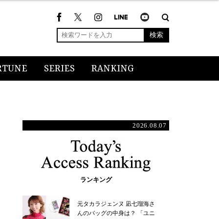
検索
RTUNE
SERIES
RANKING
2026.08.07
ランキング
元タカラジェンヌ 凪七瑠海さ
んのバッグの中身は？ 「ユニ