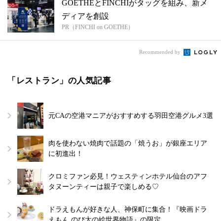
GOETHEとFINCHIがタッグを組み、新メ
ディアを創設
PR（FINCHI on GOETHE）
Recommended by
「レストラン」の人気記事
元CAの空港マニアがおすすめする羽田空港グルメ3選
肉を使わない焼肉で話題の「焼うお」が銀座エリア
に初進出！
クロミファン必見！ウェスティンホテル仙台のアフ
タヌーンティーは親子で楽しめる♡
ドラえもんが好きな人、神保町に集合！『映画ドラ
えもん のび太の絵世界物語』の限定…