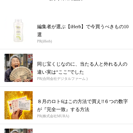
編集者が選ぶ【iHerb】で今買うべきもの10
選
PR(iHerb)
同じ宝くじなのに、当たる人と外れる人の
違い実は“ここ”でした
PR(合同会社デジタルファーム )
８月のロト6はこの方法で買え!!６つの数字
が『完全一致』する方法
PR(株式会社MURA)