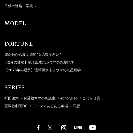
子供の進路・学校
/
MODEL
FORTUNE
運命数から導く週間“女の数字占い”
【2月の運勢】琉球風水志シウマの九星気学
【2026年の運勢】琉球風水志シウマの九星気学
SERIES
町田啓太
お受験ママの相談室
editor_kao
こじらせ男
/
/
/
/
宝塚歌劇団OG
ワーママあるある劇場
耳恋
/
/