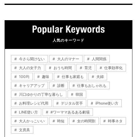
人気のキーワード
今さら聞けない
大人のマナー
人間関係
大人の女子力
おうち時間
育児
仕事効率化
100均
趣味
仕事も家庭も
夫婦
キャリアアップ
診断
仕事もおしゃれも
川口ゆかりの丁寧な暮らし
韓国
お料理レシピ代用
デジタル苦手
iPhone使い方
LINE使い方
#ワーママあるある劇場
大人かっこいい
時短
女の時間割
時事ネタ
文房具