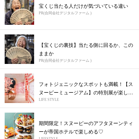
宝くじ当たる人だけが気づいている違い
PR(合同会社デジタルファーム )
【宝くじの裏技】当たる側に回るか、この
ままか
PR(合同会社デジタルファーム )
フォトジェニックなスポットも満載！【ス
ヌーピーミュージアム】の特別展が楽しす
LIFE STYLE
ぎる
期間限定！スヌーピーのアフタヌーンティ
ーが帝国ホテルで楽しめる♡
LIFESTYLE