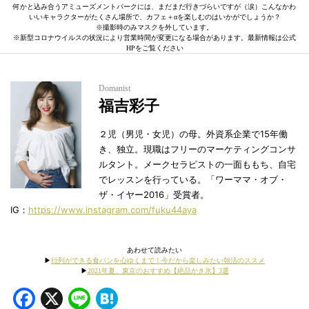
何かと込み合うアミューズメントパークには、まだまだ行きづらいですが（涙）こんなかわ
いいキャラクターがたくさん場所で、カフェ＋αを楽しむのはいかがでしょうか？
※撮影時のみマスクを外しています。
※新型コロナウイルスの状況により営業時間が変更になる場合があります。最新情報は公式
HPをご覧ください
Domanist
福吉彩子
２児（男児・女児）の母。外資系企業で15年働
き、独立。現職はフリーのマーケティングコンサ
ルタント。メークセラピストの一面ももち、自宅
でレッスンを行っている。「ワーママ・オブ・
ザ・イヤー2016」受賞者。
IG：
https://www.instagram.com/fuku44aya
あわせて読みたい
▶︎
行列ができる食パンを心ゆくまで！今だから楽しみたい朝活のススメ
▶︎
2021年夏、東京のおすすめ【絶品かき氷】3選
Facebook
X
Line
Hatena