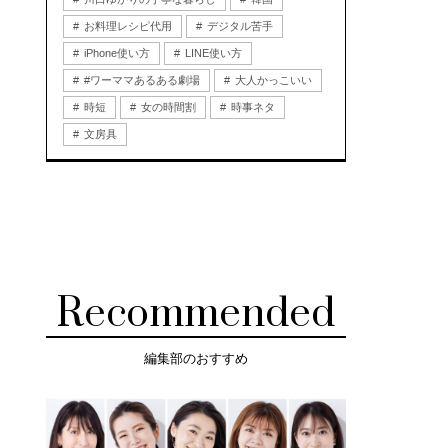
お料理レシピ代用
デジタル苦手
iPhone使い方
LINE使い方
#ワーママあるある劇場
大人かっこいい
時短
女の時間割
時事ネタ
文房具
Recommended
編集部のおすすめ