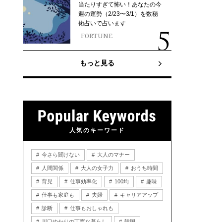
当たりすぎて怖い！あなたの今
週の運勢（2/23〜3/1）を数秘
術占いで占います
FORTUNE
もっと見る
人気のキーワード
今さら聞けない
大人のマナー
人間関係
大人の女子力
おうち時間
育児
仕事効率化
100均
趣味
仕事も家庭も
夫婦
キャリアアップ
診断
仕事もおしゃれも
川口ゆかりの丁寧な暮らし
韓国