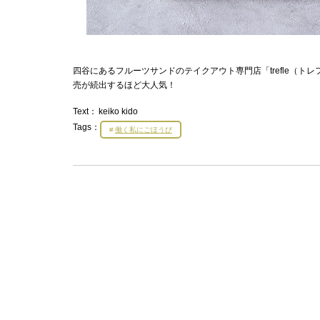
四谷にあるフルーツサンドのテイクアウト専門店「trefle（
売が続出するほど大人気！
Text：
keiko kido
Tags：
働く私にごほうび