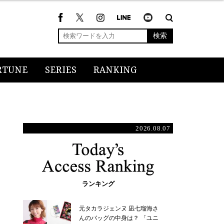
検索
RTUNE
SERIES
RANKING
2026.08.07
ランキング
元タカラジェンヌ 凪七瑠海さ
んのバッグの中身は？ 「ユニ