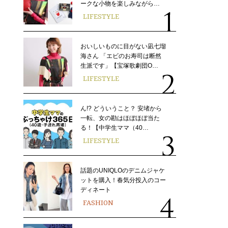
ークな小物を楽しみながら…
LIFESTYLE
おいしいものに目がない凪七瑠
海さん 「エビのお寿司は断然
生派です」【宝塚歌劇団O…
LIFESTYLE
ん!? どういうこと？ 安堵から
一転、女の勘はほぼほぼ当た
る！【中学生ママ（40…
LIFESTYLE
話題のUNIQLOのデニムジャケ
ットを購入！春気分投入のコー
ディネート
FASHION