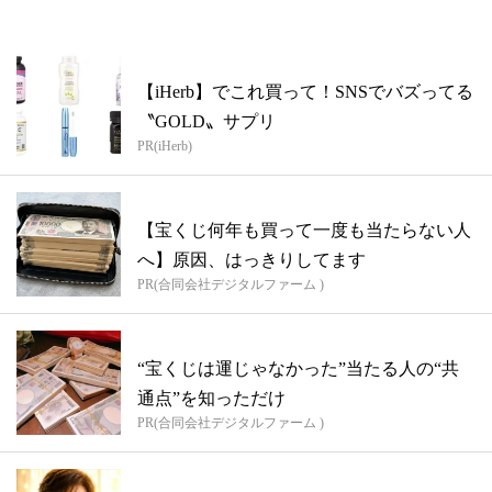
【iHerb】でこれ買って！SNSでバズってる
〝GOLD〟サプリ
PR(iHerb)
【宝くじ何年も買って一度も当たらない人
へ】原因、はっきりしてます
PR(合同会社デジタルファーム )
“宝くじは運じゃなかった”当たる人の“共
通点”を知っただけ
PR(合同会社デジタルファーム )