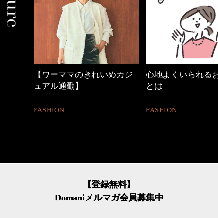
めカジ
心地よくいられるおしゃれ
40代の小顔メイク
とは
BEAUTY
FASHION
【登録無料】
Domaniメルマガ会員募集中