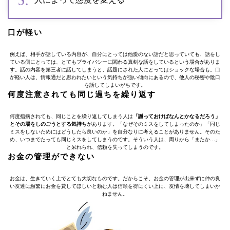
口が軽い
例えば、相手が話している内容が、自分にとっては他愛のない話だと思っていても、話をし
ている側にとっては、とてもプライバシーに関わる真剣な話をしているという場合がありま
す。話の内容を第三者に話してしまうと、話題にされた人にとってはショックな場合も。口
が軽い人は、情報通だと思われたいという気持ちが強い傾向にあるので、他人の秘密や陰口
を話してしまいがちです。
何度注意されても同じ過ちを繰り返す
何度指摘されても、同じことを繰り返してしまう人は
「謝っておけばなんとかなるだろう」
とその場をしのごうとする気持ち
があります。「なぜそのミスをしてしまったのか」「同じ
ミスをしないためにはどうしたら良いのか」を自分なりに考えることがありません。そのた
め、いつまでたっても同じミスをしてしまうのです。そういう人は、周りから「またか…」
と呆れられ、信頼を失ってしまうのです。
お金の管理ができない
お金は、生きていく上でとても大切なものです。だからこそ、お金の管理が出来ずに仲の良
い友達に頻繁にお金を貸してほしいと頼む人は信頼を得にくい上に、友情を壊してしまいか
ねません。