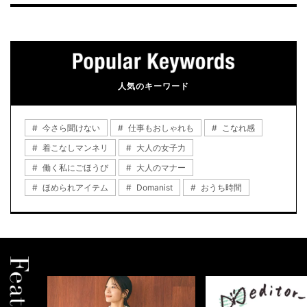
人気のキーワード
今さら聞けない
仕事もおしゃれも
こなれ感
着こなしマンネリ
大人の女子力
働く私にごほうび
大人のマナー
ほめられアイテム
Domanist
おうち時間