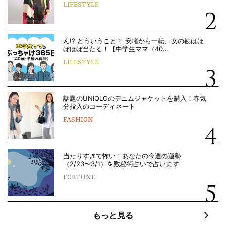
LIFESTYLE
ん!? どういうこと？ 安堵から一転、女の勘はほ
ぼほぼ当たる！【中学生ママ（40…
LIFESTYLE
話題のUNIQLOのデニムジャケットを購入！春気
分投入のコーディネート
FASHION
当たりすぎて怖い！あなたの今週の運勢
（2/23〜3/1）を数秘術占いで占います
FORTUNE
もっと見る