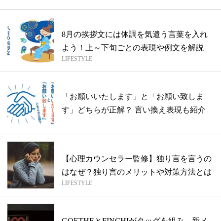
8月の挨拶文には体調を気遣う言葉を入れ
よう！上～下旬ごとの表現や例文を解説
LIFESTYLE
「お願いいたします」と「お願い致しま
す」どちらが正解？ 言い換え表現も紹介
【心理カウンセラー監修】独り言を言うの
はなぜ？独り言のメリットや対策方法とは
LIFESTYLE
GOETHEとFINCHIがタッグを組み、新メ