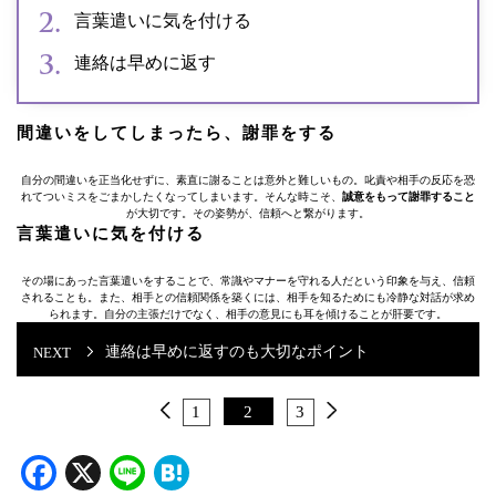
言葉遣いに気を付ける
連絡は早めに返す
間違いをしてしまったら、謝罪をする
自分の間違いを正当化せずに、素直に謝ることは意外と難しいもの。叱責や相手の反応を恐
れてついミスをごまかしたくなってしまいます。そんな時こそ、
誠意をもって謝罪すること
が大切です。その姿勢が、信頼へと繋がります。
言葉遣いに気を付ける
その場にあった言葉遣いをすることで、常識やマナーを守れる人だという印象を与え、信頼
されることも。また、相手との信頼関係を築くには、相手を知るためにも冷静な対話が求め
られます。自分の主張だけでなく、相手の意見にも耳を傾けることが肝要です。
連絡は早めに返すのも大切なポイント
1
2
3
Facebook
X
Line
Hatena