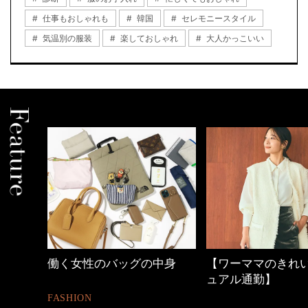
仕事もおしゃれも
韓国
セレモニースタイル
気温別の服装
楽しておしゃれ
大人かっこいい
中身
【ワーママのきれいめカジ
心地よくいられる
ュアル通勤】
とは