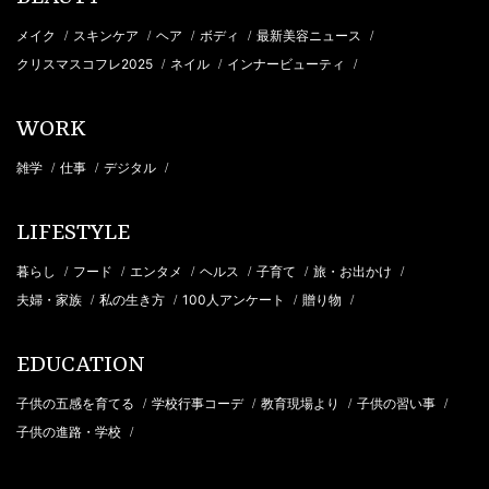
メイク
スキンケア
ヘア
ボディ
最新美容ニュース
/
/
/
/
/
クリスマスコフレ2025
ネイル
インナービューティ
/
/
/
WORK
雑学
仕事
デジタル
/
/
/
LIFESTYLE
暮らし
フード
エンタメ
ヘルス
子育て
旅・お出かけ
/
/
/
/
/
/
夫婦・家族
私の生き方
100人アンケート
贈り物
/
/
/
/
EDUCATION
子供の五感を育てる
学校行事コーデ
教育現場より
子供の習い事
/
/
/
/
子供の進路・学校
/