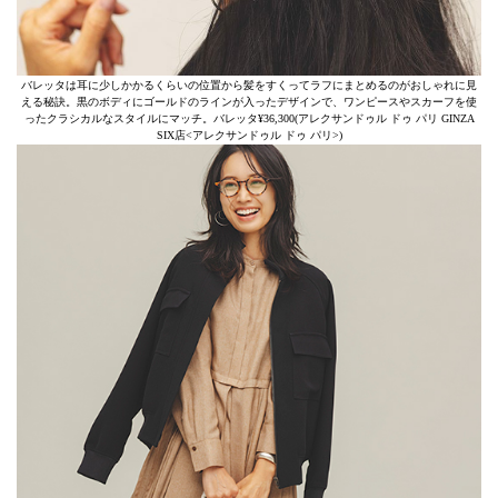
バレッタは耳に少しかかるくらいの位置から髪をすくってラフにまとめるのがおしゃれに見
える秘訣。黒のボディにゴールドのラインが入ったデザインで、ワンピースやスカーフを使
ったクラシカルなスタイルにマッチ。バレッタ¥36,300(アレクサンドゥル ドゥ パリ GINZA
SIX店<アレクサンドゥル ドゥ パリ>)