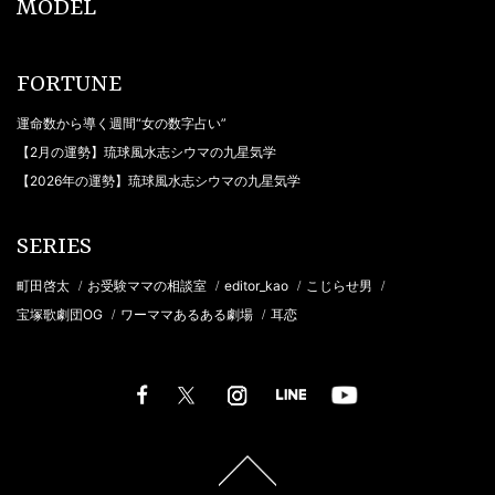
MODEL
FORTUNE
運命数から導く週間“女の数字占い”
【2月の運勢】琉球風水志シウマの九星気学
【2026年の運勢】琉球風水志シウマの九星気学
SERIES
町田啓太
お受験ママの相談室
editor_kao
こじらせ男
/
/
/
/
宝塚歌劇団OG
ワーママあるある劇場
耳恋
/
/