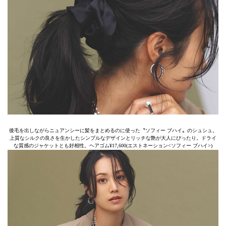
後毛を出しながらニュアンシーに髪をまとめるのに使った〝ソフィー ブハイ〟のシュシュ。
上質なシルクの良さを生かしたシンプルなデザインとリッチな艶が大人にぴったり。ドライ
な質感のジャケットとも好相性。ヘアゴム¥17,600(エストネーション<ソフィー ブハイ>)