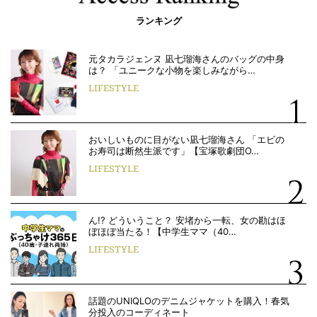
ランキング
元タカラジェンヌ 凪七瑠海さんのバッグの中身
は？ 「ユニークな小物を楽しみながら…
LIFESTYLE
おいしいものに目がない凪七瑠海さん 「エビの
お寿司は断然生派です」【宝塚歌劇団O…
LIFESTYLE
ん!? どういうこと？ 安堵から一転、女の勘はほ
ぼほぼ当たる！【中学生ママ（40…
LIFESTYLE
話題のUNIQLOのデニムジャケットを購入！春気
分投入のコーディネート