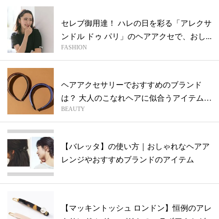
セレブ御用達！ ハレの日を彩る「アレクサ
ンドル ドゥ パリ」のヘアアクセで、おし...
FASHION
ヘアアクセサリーでおすすめのブランド
は？ 大人のこなれヘアに似合うアイテムま
BEAUTY
とめ
【バレッタ】の使い方｜おしゃれなヘアア
レンジやおすすめブランドのアイテム
【マッキントッシュ ロンドン】恒例のアレ