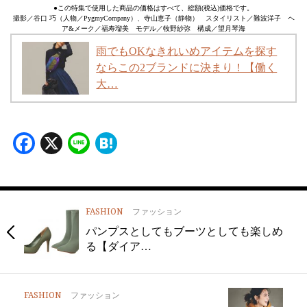
●この特集で使用した商品の価格はすべて、総額(税込)価格です。
撮影／谷口 巧（人物／PygmyCompany）、寺山恵子（静物） スタイリスト／難波洋子 ヘ
ア&メーク／福寿瑠美 モデル／牧野紗弥 構成／望月琴海
雨でもOKなきれいめアイテムを探す
ならこの2ブランドに決まり！【働く
大…
Facebook
X
Line
Hatena
FASHION
ファッション
パンプスとしてもブーツとしても楽しめ
る【ダイア…
FASHION
ファッション