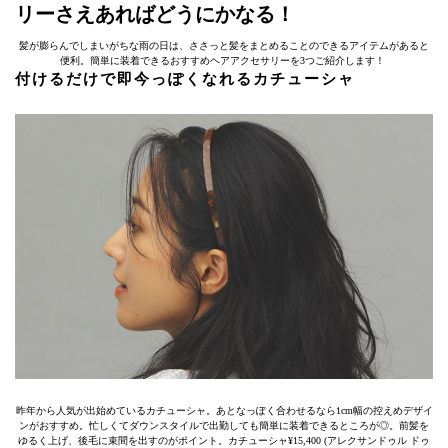
リーさえあればどうにかなる！
髪が膨らんでしまいがちな雨の日は、ささっと髪をまとめることのできるアイテムがあると
便利。簡単に装着できるおすすめヘアアクセサリーを3つご紹介します！
付けるだけで即今っぽくなれるカチューシャ
昨年から人気が出始めているカチューシャ。あとなっぽく合わせるなら1cm幅の控えめデザイ
ンがおすすめ。忙しくてダウンスタイルで出勤しても簡単に装着できるところが◎。前髪を
ゆるく上げ、後毛に束間を出すのがポイント。カチューシャ¥15,400 (アレクサンドゥル ドゥ