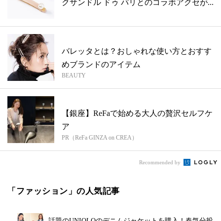
クサンドル ドゥ パリとのコラボアクセが...
バレッタとは？おしゃれな使い方とおすす
めブランドのアイテム
BEAUTY
【銀座】ReFaで始める大人の贅沢セルフケ
ア
PR（ReFa GINZA on CREA）
Recommended by
「ファッション」の人気記事
話題のUNIQLOのデニムジャケットを購入！春気分投