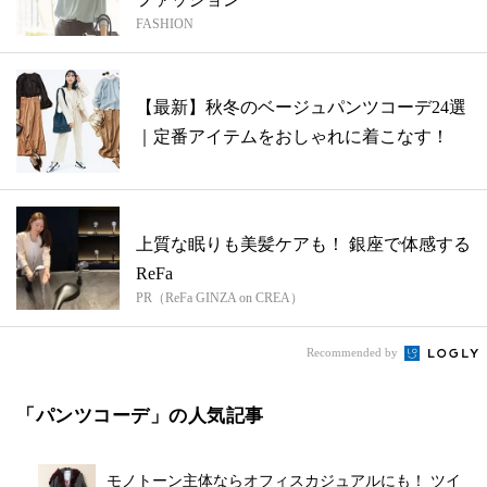
FASHION
【最新】秋冬のベージュパンツコーデ24選
｜定番アイテムをおしゃれに着こなす！
上質な眠りも美髪ケアも！ 銀座で体感する
ReFa
PR（ReFa GINZA on CREA）
Recommended by
「パンツコーデ」の人気記事
モノトーン主体ならオフィスカジュアルにも！ ツイ