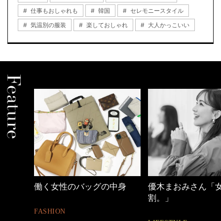
仕事もおしゃれも
韓国
セレモニースタイル
気温別の服装
楽しておしゃれ
大人かっこいい
働く女性のバッグの中身
優木まおみさん「
割。」
FASHION