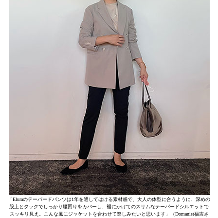
「Eluraのテーパードパンツは1年を通してはける素材感で、大人の体型に合うように、深めの
股上とタックでしっかり腰回りをカバーし、裾にかけてのスリムなテーパードシルエットで
スッキリ見え。こんな風にジャケットを合わせて楽しみたいと思います」（Domanist福吉さ