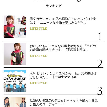
ランキング
元タカラジェンヌ 凪七瑠海さんのバッグの中身
は？ 「ユニークな小物を楽しみながら…
LIFESTYLE
おいしいものに目がない凪七瑠海さん 「エビの
お寿司は断然生派です」【宝塚歌劇団O…
LIFESTYLE
ん!? どういうこと？ 安堵から一転、女の勘はほ
ぼほぼ当たる！【中学生ママ（40…
LIFESTYLE
話題のUNIQLOのデニムジャケットを購入！春気
分投入のコーディネート