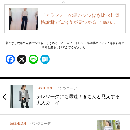
ん）
【アラフォーの黒パンツはき比べ】骨
格診断で似合うが見つかるEluraの…
着こなし次第で定番パンツも、ときめくアイテムに。トレンド感満載のアイテムを合わせて
周りと差をつけてみてくださいね。
Facebook
X
Line
Hatena
FASHION
パンツコーデ
テレワークにも最適！きちんと見えする
大人の「イ…
FASHION
パンツコーデ