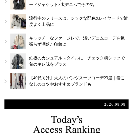
ードジャケット×太デニムで今の気…
流行中のフリースは、シックな配色&レイヤードで鮮
度よく上品に
キャッチーなファージレで、淡いデニムコーデを気
張らず洒落た印象に
鉄板のカジュアルスタイルに、チェック柄シャツで
旬のキレ味をプラス
【40代向け】大人のパンツスーツコーデ23選｜着こ
なしのコツやおすすめブランドも
2026.08.08