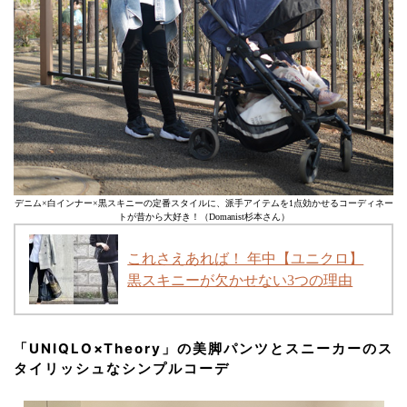
デニム×白インナー×黒スキニーの定番スタイルに、派手アイテムを1点効かせるコーディネー
トが昔から大好き！（Domanist杉本さん）
これさえあれば！ 年中【ユニクロ】
黒スキニーが欠かせない3つの理由
「UNIQLO×Theory」の美脚パンツとスニーカーのス
タイリッシュなシンプルコーデ