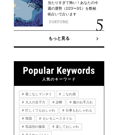
当たりすぎて怖い！あなたの今
週の運勢（2/23〜3/1）を数秘
術占いで占います
FORTUNE
もっと見る
人気のキーワード
着こなしマンネリ
こなれ感
大人の女子力
診断
服のお手入れ
忙しくてもおしゃれ
仕事もおしゃれも
韓国
セレモニースタイル
気温別の服装
楽しておしゃれ
大人かっこいい