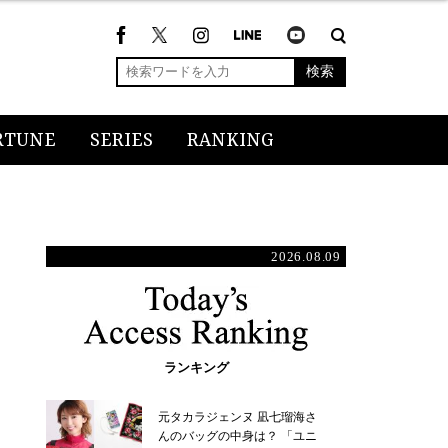
検索
RTUNE
SERIES
RANKING
2026.08.09
ランキング
元タカラジェンヌ 凪七瑠海さ
んのバッグの中身は？ 「ユニ