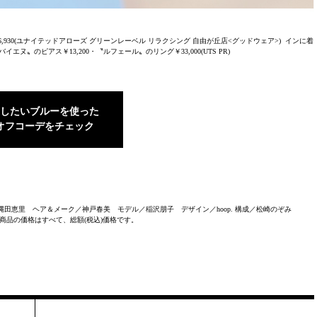
￥6,930(ユナイテッドアローズ グリーンレーベル リラクシング 自由が丘店<グッドウェア>) インに着
ォークバイエヌ〟のピアス￥13,200・〝ルフェール〟のリング￥33,000(UTS PR)
したいブルーを使った
オフコーデをチェック
イリスト／縄田恵里 ヘア＆メーク／神戸春美 モデル／稲沢朋子 デザイン／hoop. 構成／松崎のぞみ
商品の価格はすべて、総額(税込)価格です。