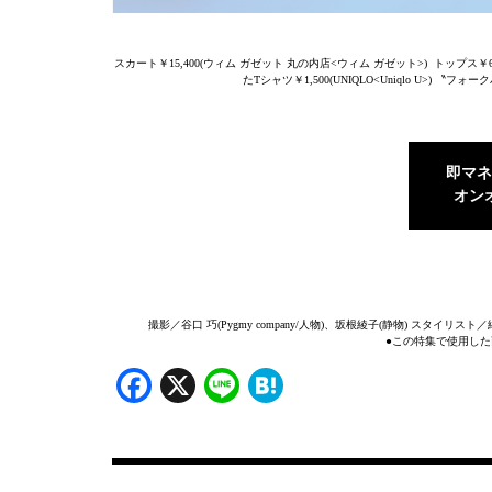
スカート￥15,400(ウィム ガゼット 丸の内店<ウィム ガゼット>) トップス
たTシャツ￥1,500(UNIQLO<Uniqlo U>) 〝フ
即マネ
オン
撮影／谷口 巧(Pygmy company/人物)、坂根綾子(静物) スタ
●この特集で使用した
Facebook
X
Line
Hatena