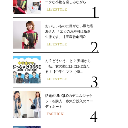
ークな小物を楽しみながら…
LIFESTYLE
おいしいものに目がない凪七瑠
海さん 「エビのお寿司は断然
生派です」【宝塚歌劇団O…
LIFESTYLE
ん!? どういうこと？ 安堵から
一転、女の勘はほぼほぼ当た
る！【中学生ママ（40…
LIFESTYLE
話題のUNIQLOのデニムジャケ
ットを購入！春気分投入のコー
ディネート
FASHION