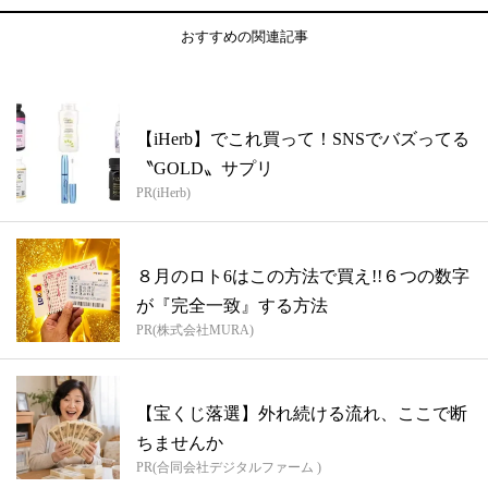
おすすめの関連記事
【iHerb】でこれ買って！SNSでバズってる
〝GOLD〟サプリ
PR(iHerb)
８月のロト6はこの方法で買え!!６つの数字
が『完全一致』する方法
PR(株式会社MURA)
【宝くじ落選】外れ続ける流れ、ここで断
ちませんか
PR(合同会社デジタルファーム )