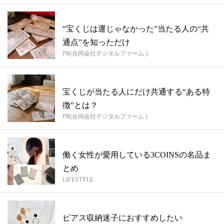
“宝くじは運じゃなかった”当たる人の“共
通点”を知っただけ
PR(合同会社デジタルファーム )
宝くじが当たる人にだけ共通する“ある特
徴”とは？
PR(合同会社デジタルファーム )
働く女性が愛用している3COINSの名品ま
とめ
LIFESTYLE
ピアス収納迷子におすすめしたい