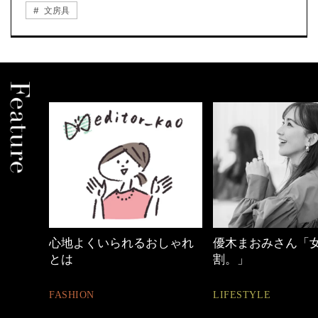
文房具
しゃれ
優木まおみさん「女の時間
【ワーママのきれ
割。」
ュアル通勤】
LIFESTYLE
FASHION