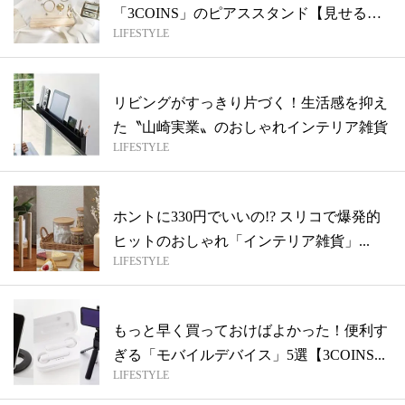
「3COINS」のピアススタンド【見せる収
LIFESTYLE
納】
リビングがすっきり片づく！生活感を抑え
た〝山崎実業〟のおしゃれインテリア雑貨
LIFESTYLE
ホントに330円でいいの!? スリコで爆発的
ヒットのおしゃれ「インテリア雑貨」...
LIFESTYLE
もっと早く買っておけばよかった！便利す
ぎる「モバイルデバイス」5選【3COINS...
LIFESTYLE