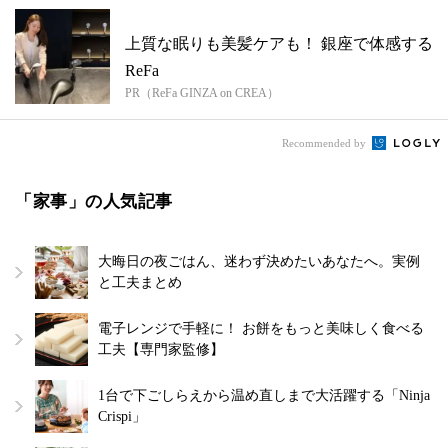
上質な眠りも美髪ケアも！ 銀座で体感する
ReFa
PR（ReFa GINZA on CREA）
Recommended by
「家事」の人気記事
大晦日の夜ごはん、迷わず決めたいあなたへ。実例
と工夫まとめ
電子レンジで手軽に！ お餅をもっと美味しく食べる
工夫【専門家監修】
1台で下ごしらえから温め直しまで大活躍する「Ninja
Crispi」