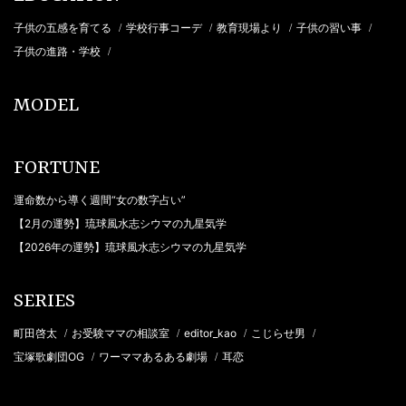
子供の五感を育てる
学校行事コーデ
教育現場より
子供の習い事
/
/
/
/
子供の進路・学校
/
MODEL
FORTUNE
運命数から導く週間“女の数字占い”
【2月の運勢】琉球風水志シウマの九星気学
【2026年の運勢】琉球風水志シウマの九星気学
SERIES
町田啓太
お受験ママの相談室
editor_kao
こじらせ男
/
/
/
/
宝塚歌劇団OG
ワーママあるある劇場
耳恋
/
/