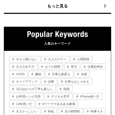
もっと見る
人気のキーワード
今さら聞けない
大人のマナー
人間関係
大人の女子力
おうち時間
育児
仕事効率化
100均
趣味
仕事も家庭も
夫婦
キャリアアップ
診断
仕事もおしゃれも
川口ゆかりの丁寧な暮らし
韓国
お料理レシピ代用
デジタル苦手
iPhone使い方
LINE使い方
#ワーママあるある劇場
大人かっこいい
時短
女の時間割
時事ネタ