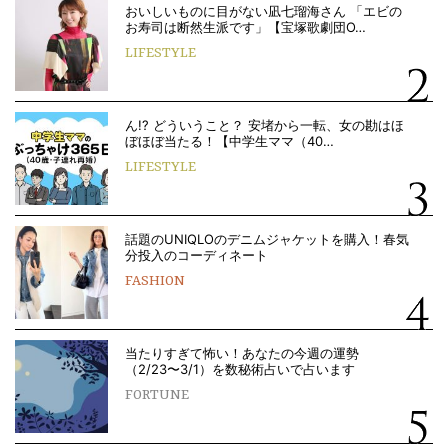
おいしいものに目がない凪七瑠海さん 「エビの
お寿司は断然生派です」【宝塚歌劇団O…
LIFESTYLE
ん!? どういうこと？ 安堵から一転、女の勘はほ
ぼほぼ当たる！【中学生ママ（40…
LIFESTYLE
話題のUNIQLOのデニムジャケットを購入！春気
分投入のコーディネート
FASHION
当たりすぎて怖い！あなたの今週の運勢
（2/23〜3/1）を数秘術占いで占います
FORTUNE