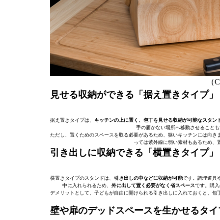
（C）
見せる収納ができる「据え置きタイプ」
据え置きタイプは、
キッチンの上に置く、包丁を見せる収納が可能なスタン
手の届かない場所へ移動させることも
ただし、置くためのスペースを取る必要があるため、狭いキッチンには向き
っては紫外線に弱い素材もあるため、
引き出しに収納できる「横置きタイプ」
横置きタイプのスタンドは、
引き出しの中などに収納が可能
です。調理道具
中に入れられるため、
外に出して置く必要がなく省スペース
です。購入
デメリットとして、子どもが自由に開けられる引き出しに入れておくと、包
壁や扉のデッドスペースを生かせるタイ