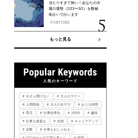
当たりすぎて怖い！あなたの今
週の運勢（2/23〜3/1）を数秘
術占いで占います
FORTUNE
もっと見る
人気のキーワード
今さら聞けない
大人のマナー
人間関係
大人の女子力
おうち時間
育児
仕事効率化
100均
趣味
仕事も家庭も
夫婦
キャリアアップ
診断
仕事もおしゃれも
川口ゆかりの丁寧な暮らし
韓国