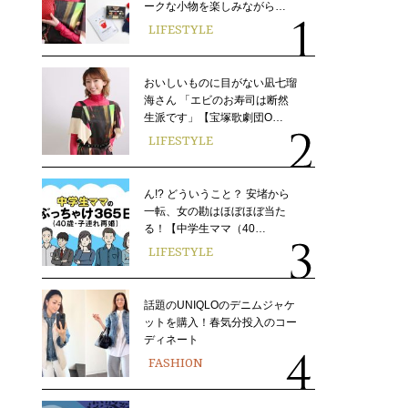
ークな小物を楽しみながら…
LIFESTYLE
おいしいものに目がない凪七瑠
海さん 「エビのお寿司は断然
生派です」【宝塚歌劇団O…
LIFESTYLE
ん!? どういうこと？ 安堵から
一転、女の勘はほぼほぼ当た
る！【中学生ママ（40…
LIFESTYLE
話題のUNIQLOのデニムジャケ
ットを購入！春気分投入のコー
ディネート
FASHION