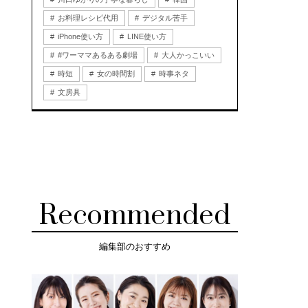
お料理レシピ代用
デジタル苦手
iPhone使い方
LINE使い方
#ワーママあるある劇場
大人かっこいい
時短
女の時間割
時事ネタ
文房具
Recommended
編集部のおすすめ