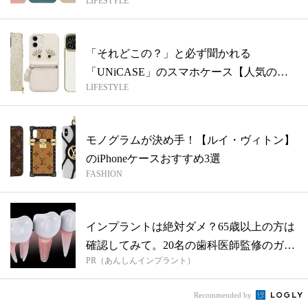
LIFESTYLE
「それどこの？」と必ず聞かれる
「UNiCASE」のスマホケース【人気のス
LIFESTYLE
マホケー...
モノグラムが決め手！【ルイ・ヴィトン】
のiPhoneケースおすすめ3選
FASHION
インプラントは絶対ダメ？65歳以上の方は
確認してみて。20名の歯科医師監修のガ
PR（あんしんインプラント）
イ...
Recommended by