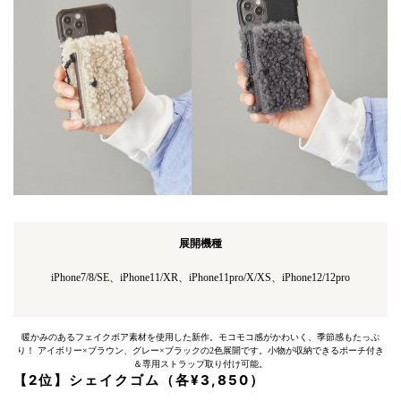
展開機種
iPhone7/8/SE、iPhone11/XR、iPhone11pro/X/XS、iPhone12/12pro
暖かみのあるフェイクボア素材を使用した新作。モコモコ感がかわいく、季節感もたっぷ
り！ アイボリー×ブラウン、グレー×ブラックの2色展開です。小物が収納できるポーチ付き
＆専用ストラップ取り付け可能。
【2位】シェイクゴム（各¥3,850）