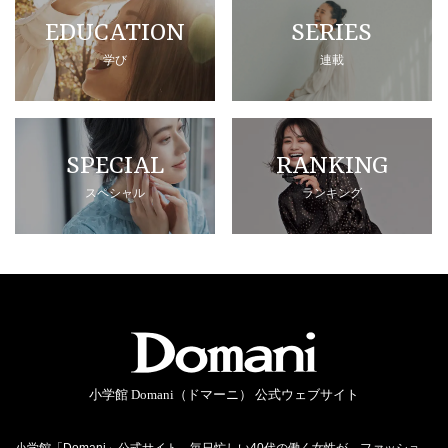
EDUCATION
SERIES
学び
連載
SPECIAL
RANKING
スペシャル
ランキング
小学館 Domani（ドマーニ） 公式ウェブサイト
小学館「Domani」公式サイト。毎日忙しい40代の働く女性が、ファッショ