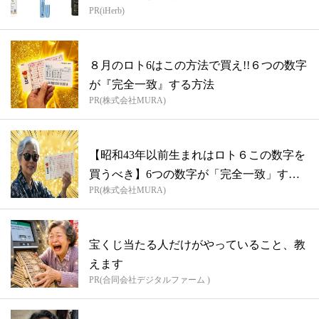
PR(iHerb)
８月のロト6はこの方法で買え!!６つの数字
が『完全一致』する方法
PR(株式会社MURA)
【昭和43年以前生まれはロト６この数字を
買うべき】6つの数字が「完全一致」する
PR(株式会社MURA)
方...
宝くじ当たる人だけがやっていること、教
えます
PR(合同会社デジタルファーム )