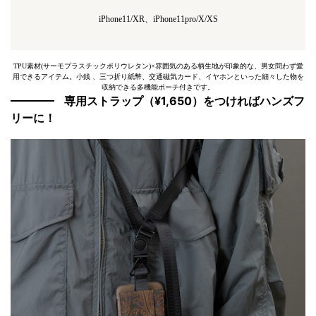
iPhone11/XR、iPhone11pro/X/XS
TPU素材(サーモプラスチックポリウレタン)×雰囲気のある柄生地が印象的な、男女問わず愛
用できるアイテム。小銭 、三つ折り紙幣、交通磁気カード、イヤホンといった細々した物を
収納できる多機能ポーチ付きです。
専用ストラップ（¥1,650）をつければハンズフ
リーに！