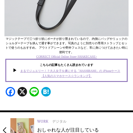
マジックテープで三つ折り状にポーチが折り畳まれているので、内側にバッグやリュックの
ショルダーテープを挟んで通す事ができます。写真のように別売りの専用ストラップとセッ
トで使うのもおすすめ。 アウトドアシーンや野外フェスなど、常に身につけておきたい時に
便利です。
CORRECT Official Online Store<SHAKECASE>
こちらの記事もたくさん読まれています
まるでジュエリー！？大人女子を虜にする「HASHIBAMI」の iPhoneケース
【人気のスマホケース☆ランキング】
Facebook
X
Line
Hatena
WORK
デジタル
おしゃれな人が注目している