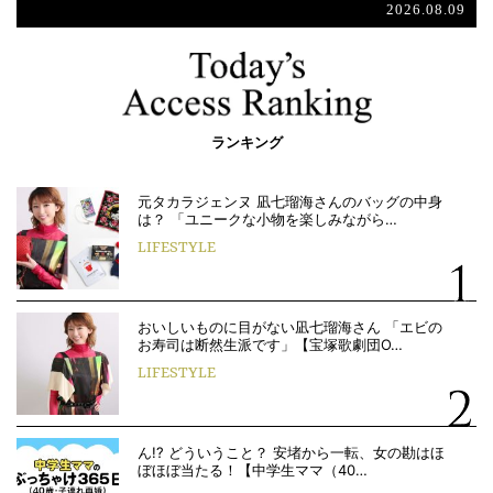
2026.08.09
ランキング
元タカラジェンヌ 凪七瑠海さんのバッグの中身
は？ 「ユニークな小物を楽しみながら…
LIFESTYLE
おいしいものに目がない凪七瑠海さん 「エビの
お寿司は断然生派です」【宝塚歌劇団O…
LIFESTYLE
ん!? どういうこと？ 安堵から一転、女の勘はほ
ぼほぼ当たる！【中学生ママ（40…