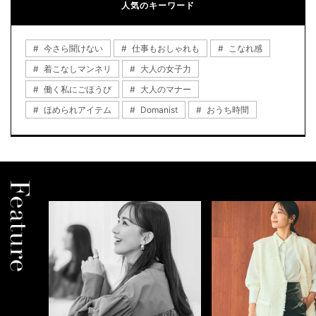
人気のキーワード
今さら聞けない
仕事もおしゃれも
こなれ感
着こなしマンネリ
大人の女子力
働く私にごほうび
大人のマナー
ほめられアイテム
Domanist
おうち時間