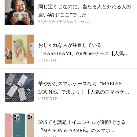
同じ宝くじなのに、当たる人と外れる人の
違い実は“ここ”でした
PR(合同会社デジタルファーム )
おしゃれな人が注目している
「HASHIBAMI」のiPhoneケース【人気の
LIFESTYLE
スマ...
華やかなスマホケースなら〝MAELYS
LOUNA〟で決まり！【人気のスマホケ
LIFESTYLE
ー...
SNSでも話題！イニシャルが刻印できる
〝MAISON de SABRÉ〟のスマホ...