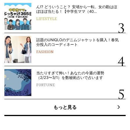
ん!? どういうこと？ 安堵から一転、女の勘はほ
ぼほぼ当たる！【中学生ママ（40…
LIFESTYLE
話題のUNIQLOのデニムジャケットを購入！春気
分投入のコーディネート
FASHION
当たりすぎて怖い！あなたの今週の運勢
（2/23〜3/1）を数秘術占いで占います
FORTUNE
もっと見る