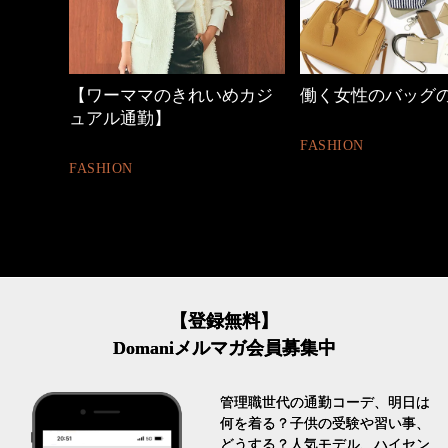
めカジ
働く女性のバッグの中身
心地よくいられる
とは
FASHION
FASHION
【登録無料】
Domaniメルマガ会員募集中
管理職世代の通勤コーデ、明日は
何を着る？子供の受験や習い事、
どうする？人気モデル、ハイセン