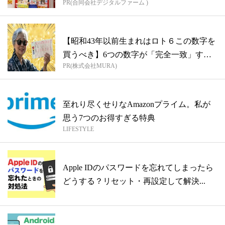
PR(合同会社デジタルファーム )
【昭和43年以前生まれはロト６この数字を
買うべき】6つの数字が「完全一致」する
PR(株式会社MURA)
方...
至れり尽くせりなAmazonプライム。私が
思う7つのお得すぎる特典
LIFESTYLE
Apple IDのパスワードを忘れてしまったら
どうする？リセット・再設定して解決...