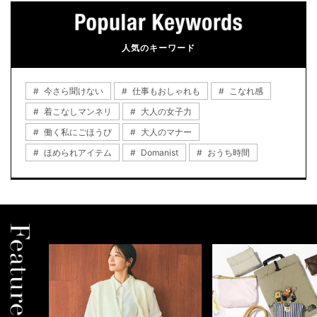
人気のキーワード
今さら聞けない
仕事もおしゃれも
こなれ感
着こなしマンネリ
大人の女子力
働く私にごほうび
大人のマナー
ほめられアイテム
Domanist
おうち時間