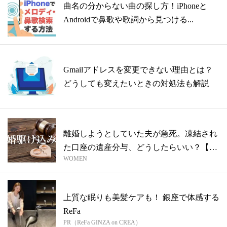
曲名の分からない曲の探し方！iPhoneと
Androidで鼻歌や歌詞から見つける...
Gmailアドレスを変更できない理由とは？
どうしても変えたいときの対処法も解説
離婚しようとしていた夫が急死。凍結され
た口座の遺産分与、どうしたらいい？【教
WOMEN
えて...
上質な眠りも美髪ケアも！ 銀座で体感する
ReFa
PR（ReFa GINZA on CREA）