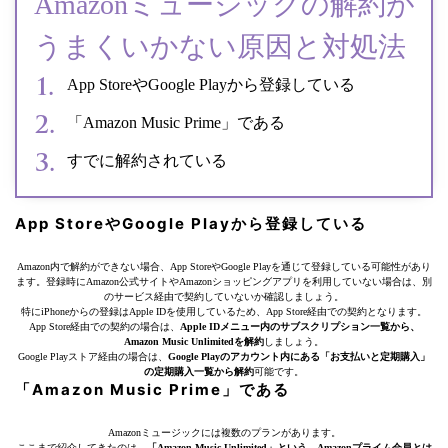
Amazonミュージックの解約が
うまくいかない原因と対処法
App StoreやGoogle Playから登録している
「Amazon Music Prime」である
すでに解約されている
App StoreやGoogle Playから登録している
Amazon内で解約ができない場合、App StoreやGoogle Playを通じて登録している可能性があり
ます。登録時にAmazon公式サイトやAmazonショッピングアプリを利用していない場合は、別
のサービス経由で契約していないか確認しましょう。
特にiPhoneからの登録はApple IDを使用しているため、App Store経由での契約となります。
App Store経由での契約の場合は、
Apple IDメニュー内のサブスクリプション一覧から、
Amazon Music Unlimitedを解約
しましょう。
Google Playストア経由の場合は、
Google Playのアカウント内にある「お支払いと定期購入」
の定期購入一覧から解約
可能です。
「Amazon Music Prime」である
Amazonミュージックには複数のプランがあります。
ここまで紹介してきたのは、
「Amazon Music Unlimited」という、Amazonプライム会員とは