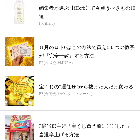
編集者が選ぶ【iHerb】で今買うべきもの10
選
PR(iHerb)
８月のロト6はこの方法で買え!!６つの数字
が『完全一致』する方法
PR(株式会社MURA)
宝くじの“運任せ”から抜けた人だけ変わる
PR(合同会社デジタルファーム )
3億当選主婦「宝くじ買う前に〇〇した」
当選率上げる方法