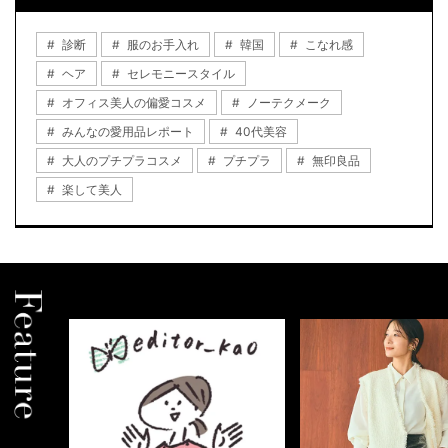
診断
服のお手入れ
韓国
こなれ感
ヘア
セレモニースタイル
オフィス美人の偏愛コスメ
ノーテクメーク
みんなの愛用品レポート
40代美容
大人のプチプラコスメ
プチプラ
無印良品
楽して美人