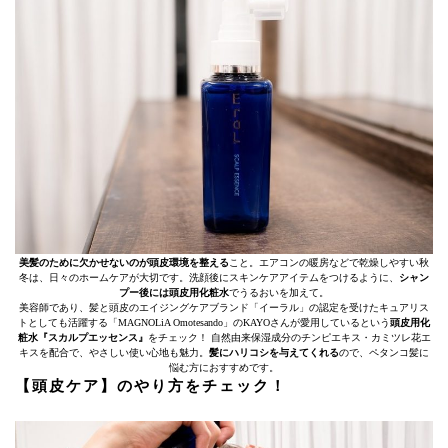
美髪のために欠かせないのが頭皮環境を整える
こと。エアコンの暖房などで乾燥しやすい秋
冬は、日々のホームケアが大切です。洗顔後にスキンケアアイテムをつけるように、
シャン
プー後には頭皮用化粧水
でうるおいを加えて。
美容師であり、髪と頭皮のエイジングケアブランド「イーラル」の認定を受けたキュアリス
トとしても活躍する「MAGNOLiA Omotesando」のKAYOさんが愛用しているという
頭皮用化
粧水『スカルプエッセンス』
をチェック！ 自然由来保湿成分のチンピエキス・カミツレ花エ
キスを配合で、やさしい使い心地も魅力。
髪にハリコシを与えてくれる
ので、ペタンコ髪に
悩む方におすすめです。
【頭皮ケア】のやり方をチェック！