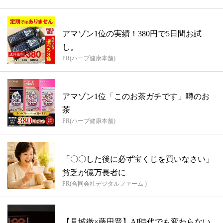
アマゾン1位の実績！380円で5日間お試
し。
PR(ハーブ健康本舗)
アマゾン1位「このお茶ガチです」噂のお
茶
PR(ハーブ健康本舗)
「〇〇した後に必ず宝くじを買いなさい」
貧乏が億万長者に
PR(合同会社デジタルファーム )
【見城徹×藤田晋】AI時代でも変わらない