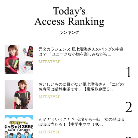
ランキング
元タカラジェンヌ 凪七瑠海さんのバッグの中身
は？ 「ユニークな小物を楽しみながら…
LIFESTYLE
おいしいものに目がない凪七瑠海さん 「エビの
お寿司は断然生派です」【宝塚歌劇団O…
LIFESTYLE
ん!? どういうこと？ 安堵から一転、女の勘はほ
ぼほぼ当たる！【中学生ママ（40…
LIFESTYLE