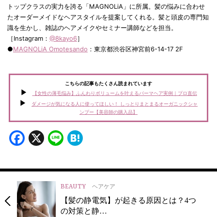
トップクラスの実力を誇る「MAGNOLiA」に所属。髪の悩みに合わせ
たオーダーメイドなヘアスタイルを提案してくれる。髪と頭皮の専門知
識を生かし、雑誌のヘアメイクやセミナー講師などを担当。
［Instagram：
@8kayo6
］
●
MAGNOLiA Omotesando
：東京都渋谷区神宮前6-14-17 2F
こちらの記事もたくさん読まれています
【女性の薄毛悩み】ふんわりボリュームを叶えるパーマヘア実例｜プロ直伝
ダメージが気になる人に使ってほしい！ しっとりまとまるオーガニックシャ
ンプー【美容師の購入品】
Facebook
X
Line
Hatena
BEAUTY
ヘアケア
【髪の静電気】が起きる原因とは？4つ
の対策と静…