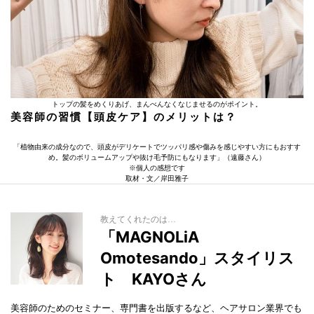
トップの髪をめくりあげ、まんべんなくなじませるのがポイント。
美容師の習慣【頭皮ケア】のメリットは？
「植物由来の成分なので、頭皮がデリケートでツッパリ感や傷みを感じやすい方にもおすす
め。髪のボリュームアップや抜け毛予防にもなります」（遠藤さん）
※個人の感想です
取材・文／岸田雅子
教えてくれたのは…
「MAGNOLiA
Omotesando」スタイリス
ト KAYOさん
美容師のためのセミナー、専門書を出版するなど、ヘアサロン業界でも