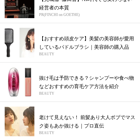
経営者の本質
PR(FINCHI on GOETHE)
【おすすめ頭皮ケア】美髪の美容師が愛用
しているパドルブラシ｜美容師の購入品
BEAUTY
抜け毛は予防できる？シャンプーや食べ物
などおすすめの育毛ケア方法を紹介
BEAUTY
老けて見えない！ 前髪あり大人ボブでマス
ク姿もあか抜ける｜プロ直伝
BEAUTY