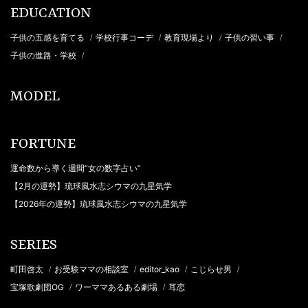
EDUCATION
子供の五感を育てる
学校行事コーデ
教育現場より
子供の習い事
/
/
/
/
子供の進路・学校
/
MODEL
FORTUNE
運命数から導く週間“女の数字占い”
【2月の運勢】琉球風水志シウマの九星気学
【2026年の運勢】琉球風水志シウマの九星気学
SERIES
町田啓太
お受験ママの相談室
editor_kao
こじらせ男
/
/
/
/
宝塚歌劇団OG
ワーママあるある劇場
耳恋
/
/