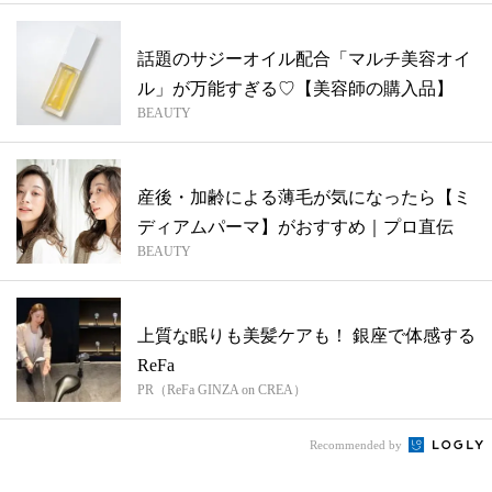
話題のサジーオイル配合「マルチ美容オイ
ル」が万能すぎる♡【美容師の購入品】
BEAUTY
産後・加齢による薄毛が気になったら【ミ
ディアムパーマ】がおすすめ｜プロ直伝
BEAUTY
上質な眠りも美髪ケアも！ 銀座で体感する
ReFa
PR（ReFa GINZA on CREA）
Recommended by