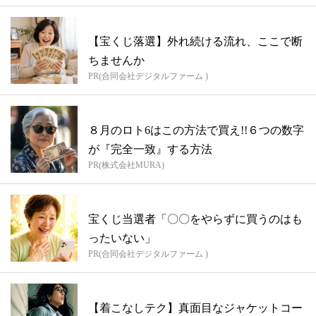
【宝くじ落選】外れ続ける流れ、ここで断
ちませんか
PR(合同会社デジタルファーム )
８月のロト6はこの方法で買え!!６つの数字
が『完全一致』する方法
PR(株式会社MURA)
宝くじ当選者「〇〇をやらずに買うのはも
ったいない」
PR(合同会社デジタルファーム )
【着こなしテク】真面目なジャケットコー