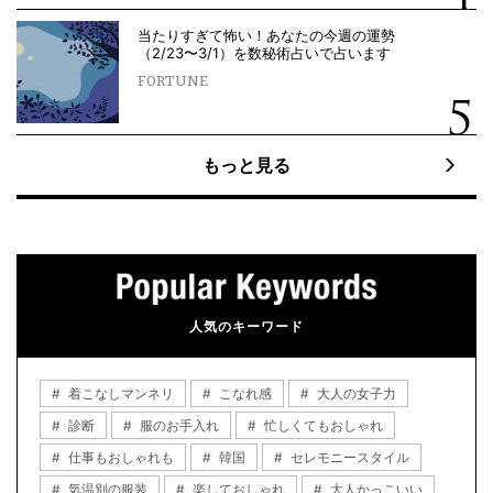
当たりすぎて怖い！あなたの今週の運勢
（2/23〜3/1）を数秘術占いで占います
FORTUNE
もっと見る
人気のキーワード
着こなしマンネリ
こなれ感
大人の女子力
診断
服のお手入れ
忙しくてもおしゃれ
仕事もおしゃれも
韓国
セレモニースタイル
気温別の服装
楽しておしゃれ
大人かっこいい