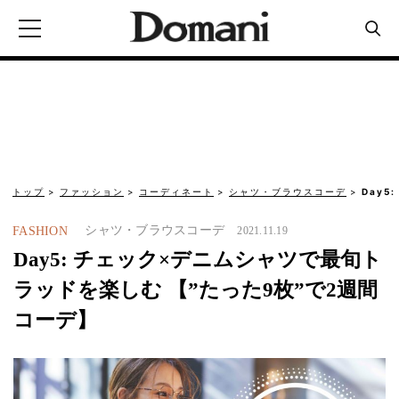
トップ
ファッション
コーディネート
シャツ・ブラウスコーデ
Day
シャツ・ブラウスコーデ
FASHION
2021.11.19
Day5: チェック×デニムシャツで最旬ト
ラッドを楽しむ 【”たった9枚”で2週間
コーデ】