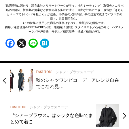
商品開発に関わり、現在出社とリモートワークが半々。社内ミーティング、取引先とコラボ
商品の開発、新事業の提案など仕事内容も多岐に渡る。自由な社風につき、服装は「きちん
とベースでトレンドを程よく」が信条。小学生の兄妹の習い事の送迎で夜までバタバタの
日々。世田谷区在住。
●この特集に使用した商品の価格はすべて、総額(税込)価格です。
撮影／遠藤優貴(MOUSTACHE/人物)、坂根綾子(静物) スタイリスト／石毛のりえ ヘア＆メ
ーク／神戸春美 モデル／稲沢朋子 構成／松崎のぞみ
Facebook
X
Line
Hatena
FASHION
シャツ・ブラウスコーデ
秋のシャツワンピコーデ｜アレンジ自在
でこなれ見…
FASHION
シャツ・ブラウスコーデ
〝シアーブラウス〟はシックな色味でま
とめて着こ…