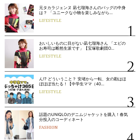
元タカラジェンヌ 凪七瑠海さんのバッグの中身
は？ 「ユニークな小物を楽しみながら…
LIFESTYLE
おいしいものに目がない凪七瑠海さん 「エビの
お寿司は断然生派です」【宝塚歌劇団O…
LIFESTYLE
ん!? どういうこと？ 安堵から一転、女の勘はほ
ぼほぼ当たる！【中学生ママ（40…
LIFESTYLE
話題のUNIQLOのデニムジャケットを購入！春気
分投入のコーディネート
FASHION