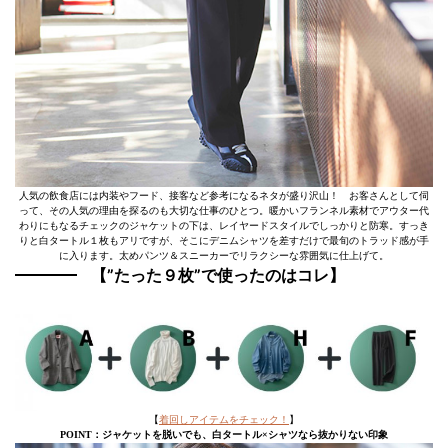
人気の飲食店には内装やフード、接客など参考になるネタが盛り沢山！ お客さんとして伺
って、その人気の理由を探るのも大切な仕事のひとつ。暖かいフランネル素材でアウター代
わりにもなるチェックのジャケットの下は、レイヤードスタイルでしっかりと防寒。すっき
りと白タートル１枚もアリですが、そこにデニムシャツを差すだけで最旬のトラッド感が手
に入ります。太めパンツ＆スニーカーでリラクシーな雰囲気に仕上げて。
【”たった９枚”で使ったのはコレ】
【
着回しアイテムをチェック！
】
POINT：ジャケットを脱いでも、白タートル×シャツなら抜かりない印象