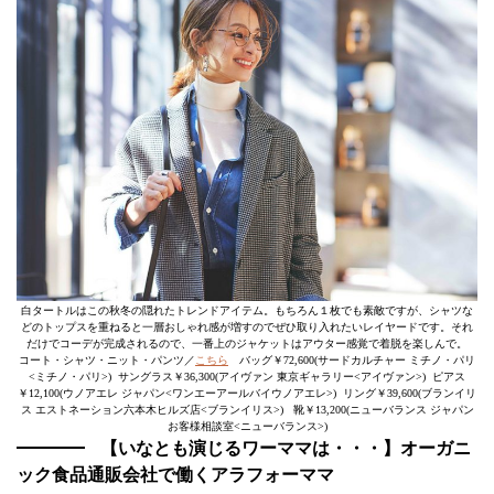
白タートルはこの秋冬の隠れたトレンドアイテム。もちろん１枚でも素敵ですが、シャツな
どのトップスを重ねると一層おしゃれ感が増すのでぜひ取り入れたいレイヤードです。それ
だけでコーデが完成されるので、一番上のジャケットはアウター感覚で着脱を楽しんで。
コート・シャツ・ニット・パンツ／
こちら
バッグ￥72,600(サードカルチャー ミチノ・パリ
<ミチノ・パリ>) サングラス￥36,300(アイヴァン 東京ギャラリー<アイヴァン>) ピアス
￥12,100(ウノアエレ ジャパン<ワンエーアールバイウノアエレ>) リング￥39,600(ブランイリ
ス エストネーション六本木ヒルズ店<ブランイリス>) 靴￥13,200(ニューバランス ジャパン
お客様相談室<ニューバランス>)
【いなとも演じるワーママは・・・】オーガニ
ック食品通販会社で働くアラフォーママ