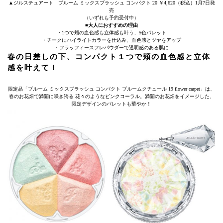
▲ジルスチュアート ブルーム ミックスブラッシュ コンパクト 20 ￥4,620（税込）1月7日発
売
（いずれも予約受付中）
■大人におすすめの理由
・1つで頬の血色感も立体感も叶う、5色パレット
・チークにハイライトカラーを仕込み、血色感とツヤをアップ
・フラッフィースフレパウダーで透明感のある肌に
春の日差しの下、コンパクト１つで頬の血色感と立体
感を叶えて！
限定品「ブルーム ミックスブラッシュ コンパクト ブルームクチュール 19 flower carpet」は、
春のお花畑で満開に咲き誇る 花々のようなピンクコーラル。満開のお花畑をイメージした、
限定デザインのパレットも華やか！