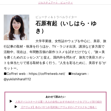
ジルスチュアート ビューティ
ビューティ＆トラベルライター
石原有起（いしはら・ゆ
き）
大学卒業後、女性誌やウェブを中心に、美容、旅
行記事の取材・執筆を行うほか、TV・ラジオ出演、講演など多方面で
活動中。現在は、年間数百個の新作コスメを試すだけでなく、“旅＝美
を磨くためのエッセンス”と捉え、国内外を問わず、旅先で美容スポッ
トを体当たりで巡る取材を多く行う。“人生を彩るために、美容する”が
モットー。
■Coffret web：https://coffretweb.net/ ■Instagram：
@yukiishihara1112
あわせて読みたい
人気デパコスチーク12選！大人の女性におすすめのチークをブランド別で紹介
【アヴェダ】冬のパサつき毛対策にアヴェダのヘアマスクをご指名！