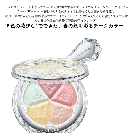
【ジルスチュアート】から2022年1月7日に誕生するスプリングコレクションのテーマは、”the
Dawn of Blooming＝夜明けのきらめきとともにゆっくりと開き始める花”。
朝日に透けた花びらを思わせるカラーアイテムの中で、“5色の花びら”でできた人気チークか
ら、春の限定品＆新色の2製品がラインナップ！
“5色の花びら”でできた、春の頬を彩るチークカラー