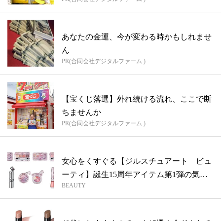
あなたの金運、今が変わる時かもしれませ
ん
PR(合同会社デジタルファーム )
【宝くじ落選】外れ続ける流れ、ここで断
ちませんか
PR(合同会社デジタルファーム )
女心をくすぐる【ジルスチュアート ビュ
ーティ】誕生15周年アイテム第1弾の気に
BEAUTY
な...