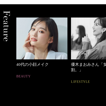
中身
40代の小顔メイク
優木まおみさん「
割。」
BEAUTY
LIFESTYLE