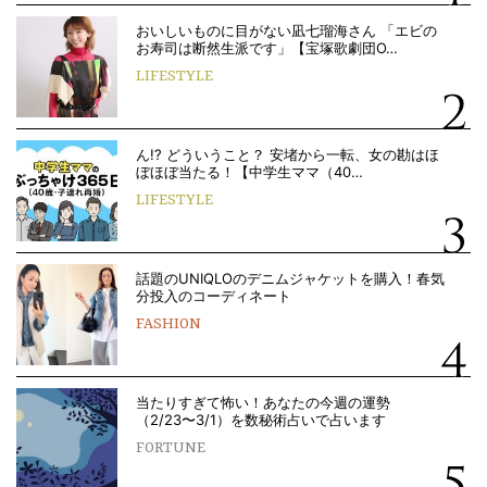
おいしいものに目がない凪七瑠海さん 「エビの
お寿司は断然生派です」【宝塚歌劇団O…
LIFESTYLE
ん!? どういうこと？ 安堵から一転、女の勘はほ
ぼほぼ当たる！【中学生ママ（40…
LIFESTYLE
話題のUNIQLOのデニムジャケットを購入！春気
分投入のコーディネート
FASHION
当たりすぎて怖い！あなたの今週の運勢
（2/23〜3/1）を数秘術占いで占います
FORTUNE