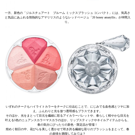
一方、新色の「ジルスチュアート ブルーム ミックスブラッシュ コンパクト」には、気高さ
と気品にあふれる情熱的なアマリリスのようなレッドベージュ「20 honey amaryllis」が仲間入
り。
いずれのチークもハイライトカラーをチークに仕込むことで、にじみでる血色感とツヤに加
え、ふんわりと光を放つ透明感もプラスできます。
そのほか、光をまとって目元を繊細に彩るアイカラーパレットや、春らしく軽やかな目元を
叶える5色のニュアンスカラーマスカラのほか、リップスティックやネイルアイテムからも、
春の気分にぴったりの新色・限定品が登場！
煌めく朝日の中、花びらを美しく透かせて咲き誇る繊細な彩りのブラッシュをまとって、春
の表情を満喫してみては？