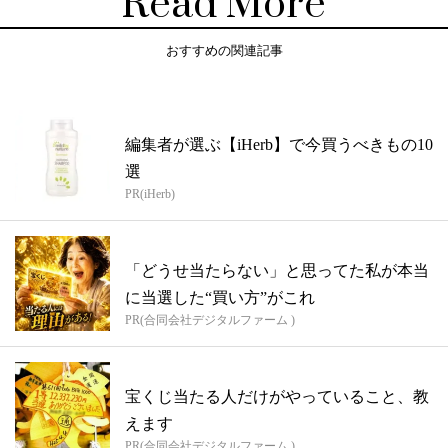
Read More
おすすめの関連記事
編集者が選ぶ【iHerb】で今買うべきもの10
選
PR(iHerb)
「どうせ当たらない」と思ってた私が本当
に当選した“買い方”がこれ
PR(合同会社デジタルファーム )
宝くじ当たる人だけがやっていること、教
えます
PR(合同会社デジタルファーム )