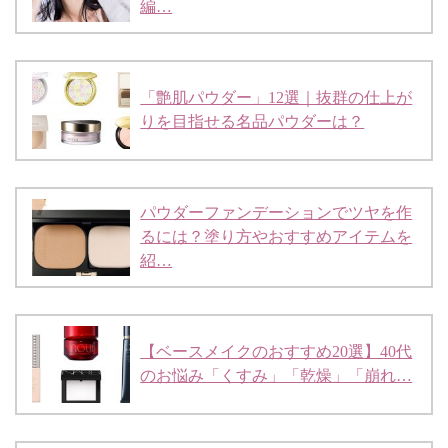
編…
「艶肌パウダー」12選｜抜群の仕上が
りを目指せる名品パウダーは？
パウダーファンデーションでツヤを作
るには？塗り方やおすすめアイテムを
紹…
【ベースメイクのおすすめ20選】40代
のお悩み「くすみ」「乾燥」「崩れ…