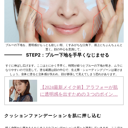
ブルーの下地を、透明感がもっとも欲しい頬、くすみがちな口角下、眉上にちょんちょんと
置く。顔の中心を意識して。
STEP2：ブルー下地を手早くなじませる
すぐに伸ばし広げます。ここはとにかく手早く。時間が経つとブルーの下地が乾き、ムラに
なりやすいので注意して。塗る範囲は顔の中心で、生え際・シェーディングゾーンは避けま
しょう。全体に塗ると立体感が失われ、顔が膨張して見えてしまう恐れがあります。
【2024最新メイク術】アラフォーが肌
に透明感を出すための３つのポイン…
クッションファンデーションを肌に押し込む
軽く内側から輝きをもたらすようなファンデーションを肌へと塗布していきます。ここでは