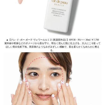
▲【クレ･ド･ポー ボーテ ヴォワールルミヌ [医薬部外品] 】SPF38・PA+++ 30ml ￥7,700
紫外線や乾燥などのダメージから肌を守り、明るく澄んだ肌に仕上げる、大人にこそ使って
ほしい美白化粧下地。美容液のようなみずみずしい感触で、肌を柔らかくなめらかに整え
る。