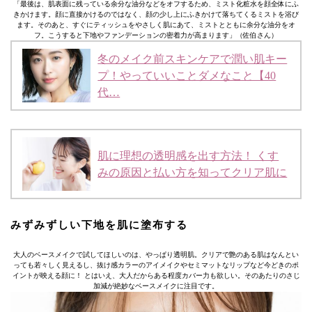
「最後は、肌表面に残っている余分な油分などをオフするため、ミスト化粧水を顔全体にふ
きかけます。顔に直接かけるのではなく、顔の少し上にふきかけて落ちてくるミストを浴び
ます。そのあと、すぐにティッシュをやさしく肌にあて、ミストとともに余分な油分をオ
フ。こうすると下地やファンデーションの密着力が高まります」（佐伯さん）
冬のメイク前スキンケアで潤い肌キー
プ！やっていいことダメなこと【40
代…
肌に理想の透明感を出す方法！ くす
みの原因と払い方を知ってクリア肌に
みずみずしい下地を肌に塗布する
大人のベースメイクで試してほしいのは、やっぱり透明肌。クリアで艶のある肌はなんとい
っても若々しく見えるし、抜け感カラーのアイメイクやセミマットなリップなど今どきのポ
イントが映える顔に！ とはいえ、大人だからある程度カバー力も欲しい。そのあたりのさじ
加減が絶妙なベースメイクに注目です。