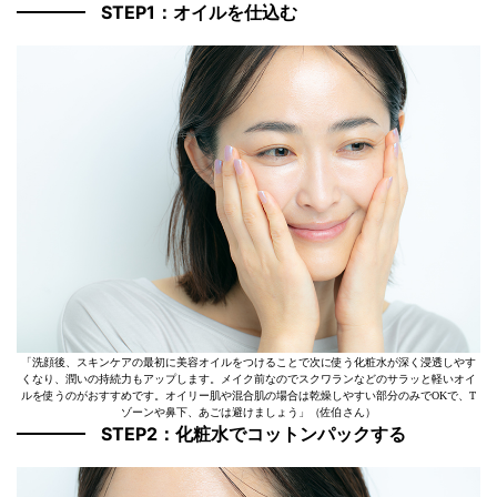
STEP1：オイルを仕込む
「洗顔後、スキンケアの最初に美容オイルをつけることで次に使う化粧水が深く浸透しやす
くなり、潤いの持続力もアップします。メイク前なのでスクワランなどのサラッと軽いオイ
ルを使うのがおすすめです。オイリー肌や混合肌の場合は乾燥しやすい部分のみでOKで、T
ゾーンや鼻下、あごは避けましょう」（佐伯さん）
STEP2：化粧水でコットンパックする