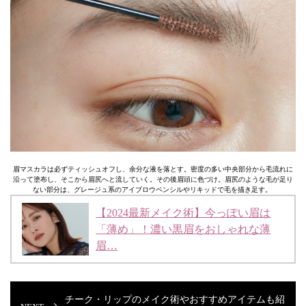
眉マスカラは必ずティッシュオフし、余分な液を落とす。密度の多い中央部分から毛流れに
沿って塗布し、そこから眉尻へと流していく。その後眉頭に色づけ。眉尻のような毛が足り
ない部分は、グレージュ系のアイブロウペンシルやリキッドで毛を描き足す。
【2024最新メイク術】今っぽい眉は
「薄め」！濃い黒眉をおしゃれな薄
眉…
チーク・リップのメイク術やおすすめアイテムも紹