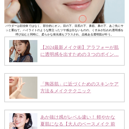
パウダーは顔全体ではなく、部分的にオン。目の下、目尻の下、鼻筋、鼻の下、あご先にサ
ッと重ねて。ハイライトのような際立ったツヤ感は出ないものの、くすみが払われ透明感を
呼び込むと同時に、柔らかな発光感もプラスされ、品格ある透明肌が叶う。
【2024最新メイク術】アラフォーが肌
に透明感を出すための３つのポイン…
「陶器肌」に近づくためのスキンケア
方法＆メイクテクニック
あか抜け感がレベル違い！ 軽やかな
夏肌になる【大人のベースメイク 前