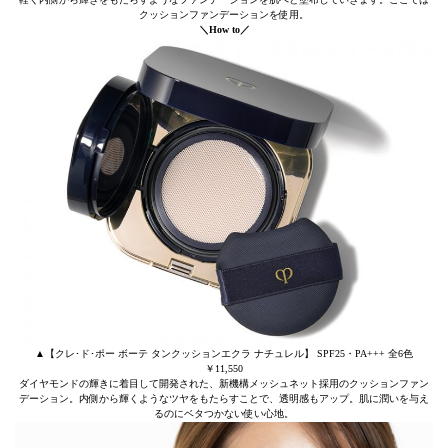
クッションファンデーションを使用。
＼How to／
▲【クレ･ド･ポー ボーテ タンクッションエクラ ナチュレル】 SPF25・PA+++ 全6色
￥11,550
ダイヤモンドの輝きに着目して開発された、新機構メッシュネット採用のクッションファン
デーション。内側から輝くようなツヤをもたらすことで、透明感もアップ。肌に潤いを与え
るのにベタつかない使い心地。