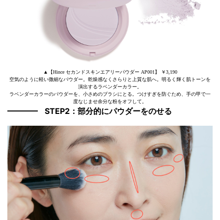
▲【Hince セカンドスキンエアリーパウダー AP001】 ￥3,190
空気のように軽い微細なパウダー。乾燥感なくさらりと上質な肌へ。明るく輝く肌トーンを
演出するラベンダーカラー。
ラベンダーカラーのパウダーを、小さめのブラシにとる。つけすぎを防ぐため、手の甲で一
度なじませ余分な粉をオフして。
STEP2：部分的にパウダーをのせる