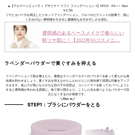
▲【アルマーニビューティ デザイナー リフト ファンデーション 1】SPF20・PA+++ 30ml
￥9,790
ツヤとカバー力を両立したリキッドファンデーション。ブルーのピグメントの効果で、肌に
くすみのない透明感を引き出し健康的なみずみずしさを演出。
透明感のあるベースメイクで春らしい
軽ツヤ肌に！【2022年SSコスメニ…
ラベンダーパウダーで黄ぐすみを抑える
ファンデーションで肌を整えたら、最後はラベンダーカラーのパウダーを使って柔らかな発
光感を利かせましょう。黄ぐすみを抑えながらふんわりとした発光感で清潔な印象をアップ
させます。色ムラが気になりがちな目の下や目尻は、コンシーラーを使ってカバーしようと
すると透明感が失われる原因に。色で塗り隠すより、こうした光を放つようなパウダーで目
立たなくするのが得策です。
＼How to／
STEP1：ブラシにパウダーをとる