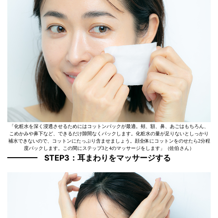
「化粧水を深く浸透させるためにはコットンパックが最適。頰、額、鼻、あごはもちろん、
こめかみや鼻下など、できるだけ隙間なくパックします。化粧水の量が足りないとしっかり
補水できないので、コットンにたっぷり含ませましょう。顔全体にコットンをのせたら2分程
度パックします。この間にステップ3と4のマッサージをします」（佐伯さん）
STEP3：耳まわりをマッサージする