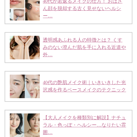
40代が若返るメイクの仕方！ おばさ
ん顔を脱却する古く見せないヘルシ
ー…
透明感あふれる人の特徴とは？ くす
みのない澄んだ肌を手に入れる近道や
外…
40代の艶肌メイク術｜いきいきした光
沢感を作るベースメイクのテクニック
【大人メイクを種類別に解説】ナチュ
ラル・色っぽ・ヘルシー…なりたい雰
囲…