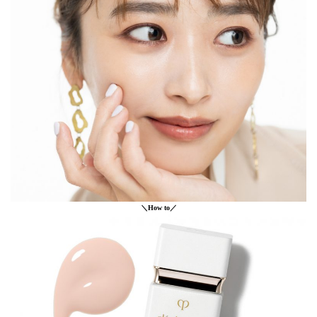
＼How to／