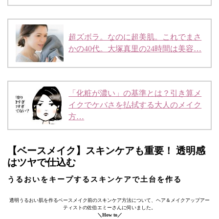
超ズボラ。なのに超美肌。これでまさ
かの40代。大塚真里の24時間は美容…
「化粧が濃い」の基準とは？引き算メ
イクでケバさを払拭する大人のメイク
方…
【ベースメイク】スキンケアも重要！ 透明感
はツヤで仕込む
うるおいをキープするスキンケアで土台を作る
透明うるおい肌を作るベースメイク前のスキンケア方法について、ヘア＆メイクアップアー
ティストの佐伯エミーさんに伺いました。
＼How to／