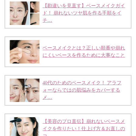
【勘違いを見直す】ベースメイクガイ
ド！ 崩れないツヤ肌を作る手順をイ
チ…
ベースメイクとは？正しい順番や崩れ
にくいベースを作るために大事なこと
40代のためのベースメイク！ アラフ
ォーならではの肌悩みをカバーする
メ…
【美容のプロ直伝】崩れないベースメ
イクを作りたい！仕上げ方＆お直しの
コ…