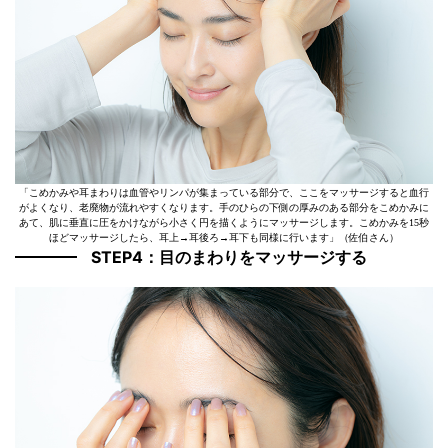
「こめかみや耳まわりは血管やリンパが集まっている部分で、ここをマッサージすると血行
がよくなり、老廃物が流れやすくなります。手のひらの下側の厚みのある部分をこめかみに
あて、肌に垂直に圧をかけながら小さく円を描くようにマッサージします。こめかみを15秒
ほどマッサージしたら、耳上→耳後ろ→耳下も同様に行います」（佐伯さん）
STEP4：目のまわりをマッサージする