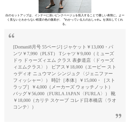
白のセットアップは、インナーに淡いピンクベージュを投入することで優しい表情に。よー
く見ないとわからない程度の色の微差が、〝わかっている人のおしゃれ〟を演出してくれ
る。
[Domani8月号 55ページ] ジャケット￥13,000・パ
ンツ￥7,990（PLST） Tシャツ￥9,000（ミューズ
ドゥ ドゥーズィエム クラス 表参道店〈ドゥーズ
ィエムクラス〉） ピアス￥18,000（エーピー スト
ゥディオ ニュウマン シンジュク〈ジェニファー
フィッシャー〉） 時計［本体］￥15,000・［スト
ラップ］￥4,000（メーカーズ ウォッチノット）
バッグ￥56,000（FURLA JAPAN〈FURLA〉） 靴
￥18,000（カリテ スケープ コレド日本橋店〈ラオ
コンテ〉）