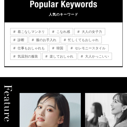
人気のキーワード
着こなしマンネリ
こなれ感
大人の女子力
診断
服のお手入れ
忙しくてもおしゃれ
仕事もおしゃれも
韓国
セレモニースタイル
気温別の服装
楽しておしゃれ
大人かっこいい