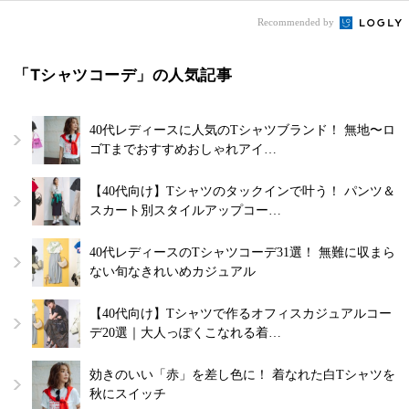
Recommended by
「Tシャツコーデ」の人気記事
40代レディースに人気のTシャツブランド！ 無地〜ロ
ゴTまでおすすめおしゃれアイ…
【40代向け】Tシャツのタックインで叶う！ パンツ＆
スカート別スタイルアップコー…
40代レディースのTシャツコーデ31選！ 無難に収まら
ない旬なきれいめカジュアル
【40代向け】Tシャツで作るオフィスカジュアルコー
デ20選｜大人っぽくこなれる着…
効きのいい「赤」を差し色に！ 着なれた白Tシャツを
秋にスイッチ