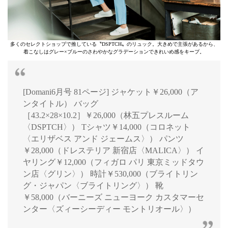
多くのセレクトショップで推している〝DSPTCH〟のリュック。大きめで主張があるから、
着こなしはグレー×ブルーのさわやかなグラデーションできれいめ感をキープ。
[Domani6月号 81ページ] ジャケット￥26,000（ア
ンタイトル） バッグ
［43.2×28×10.2］￥26,000（林五プレスルーム
〈DSPTCH〉） Tシャツ￥14,000（コロネット
〈エリザベス アンド ジェームス〉） パンツ
￥28,000（ドレステリア 新宿店〈MALICA〉） イ
ヤリング￥12,000（フィガロ パリ 東京ミッドタウ
ン店〈グリン〉） 時計￥530,000（ブライトリン
グ・ジャパン〈ブライトリング〉） 靴
￥58,000（バーニーズ ニューヨーク カスタマーセ
ンター〈ズィーシーディー モントリオール〉）