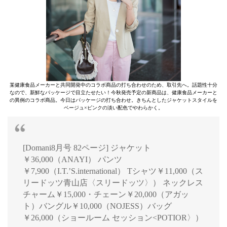
某健康食品メーカーと共同開発中のコラボ商品の打ち合わせのため、取引先へ。話題性十分
なので、新鮮なパッケージで目立たせたい！今秋発売予定の新商品は、健康食品メーカーと
の異例のコラボ商品。今日はパッケージの打ち合わせ。きちんとしたジャケットスタイルを
ベージュ×ピンクの淡い配色でやわらかく。
[Domani8月号 82ページ] ジャケット
￥36,000（ANAYI） パンツ
￥7,900（I.T.’S.international） Tシャツ￥11,000（ス
リードッツ青山店〈スリードッツ〉） ネックレス
チャーム￥15,000・チェーン￥20,000（アガッ
ト）バングル￥10,000（NOJESS）バッグ
￥26,000（ショールーム セッション<POTIOR〉）