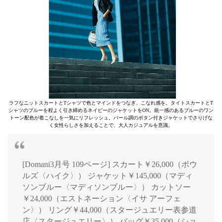
ラフなニットスカートとTシャツで色とマインドをつなぎ、こなれ感を。タイトスカートとT
シャツのブルーを程よく引き締めるネイビーのジャケットをON。統一感のあるブルーのワン
トーン配色が着こなしを一気にリフレッシュ。パール調のボタン付きジャケットでさりげな
く女性らしさを加えることで、大人カジュアルを意識。
[Domani3月号 109ページ] スカート￥26,000（ボウ
ルズ〈ハイク〉） ジャケット￥145,000（マディ
ソンブルー〈マディソンブルー〉） カットソー
￥24,000（エストネーション〈イサ アーフェ
ン〉） リング￥44,000（スタージュエリー表参道
店〈スタージュエリー〉） バッグ￥35,000（ショ