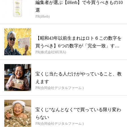
編集者が選ぶ【iHerb】で今買うべきもの10
選
PR(iHerb)
【昭和43年以前生まれはロト６この数字を
買うべき】6つの数字が「完全一致」する
PR(株式会社MURA)
方...
宝くじ当たる人だけがやっていること、教
えます
PR(合同会社デジタルファーム )
宝くじ“なんとなく”で買っている限り変わ
らない
PR(合同会社デジタルファーム )