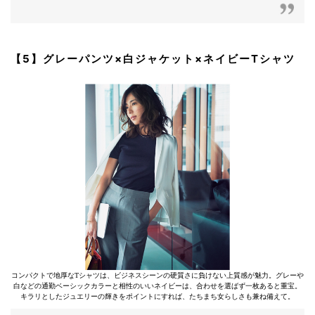
【5】グレーパンツ×白ジャケット×ネイビーTシャツ
コンパクトで地厚なTシャツは、ビジネスシーンの硬質さに負けない上質感が魅力。グレーや
白などの通勤ベーシックカラーと相性のいいネイビーは、合わせを選ばず一枚あると重宝。
キラリとしたジュエリーの輝きをポイントにすれば、たちまち女らしさも兼ね備えて。