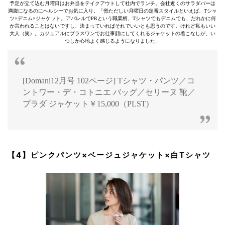
予定が立て込む月曜日はお弁当をテイクアウトして社内でランチ。会社近くのサラダバーは
満腹になるのにヘルシーでお気に入り。「慌ただしい月曜日の定番スタイルといえば、Tシャ
ツ×デニム×ジャケット。アパレルでPRという職業柄、Tシャツでもデニムでも、だれかに何
か言われることはないですし、決まっていればそれでいいとも思うのです。けれど私もいい
大人（笑）。カジュアルにプラスワンでお仕事顔にしてくれるジャケットの着こなしが、い
つしか心地よく感じるようになりました」
[Domani12月号 102ページ] Tシャツ・パンツ／コ
ントワー・デ・コトニエ バッグ／セリーヌ 靴／
プラダ ジャケット￥15,000（PLST)
【4】ピンクパンツ×ベージュジャケット×白Tシャツ