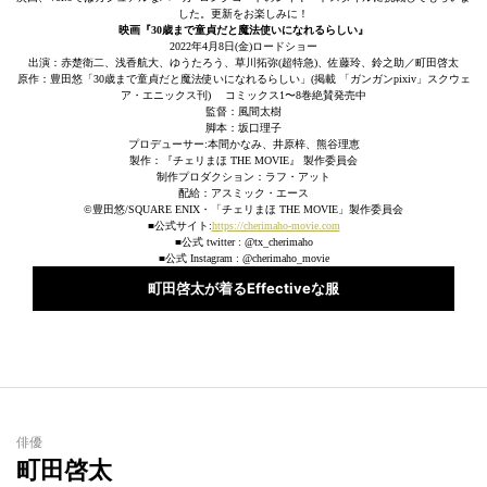
した。更新をお楽しみに！
映画『30歳まで童貞だと魔法使いになれるらしい』
2022年4月8日(金)ロードショー
出演：赤楚衛二、浅香航大、ゆうたろう、草川拓弥(超特急)、佐藤玲、鈴之助／町田啓太
原作：豊田悠「30歳まで童貞だと魔法使いになれるらしい」(掲載 「ガンガンpixiv」スクウェ
ア・エニックス刊) コミックス1〜8巻絶賛発売中
監督：風間太樹
脚本：坂口理子
プロデューサー:本間かなみ、井原梓、熊谷理恵
製作：『チェリまほ THE MOVIE』 製作委員会
制作プロダクション：ラフ・アット
配給：アスミック・エース
©豊田悠/SQUARE ENIX・「チェリまほ THE MOVIE」製作委員会
■公式サイト:
https://cherimaho-movie.com
■公式 twitter : @tx_cherimaho
■公式 Instagram : @cherimaho_movie
町田啓太が着るEffectiveな服
俳優
町田啓太