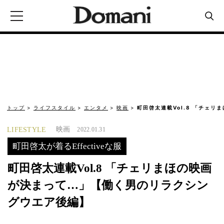
トップ
ライフスタイル
エンタメ
映画
町田啓太連載Vol.8 「チェリ
映画
LIFESTYLE
2022.01.31
町田啓太が着るEffectiveな服
町田啓太連載Vol.8 「チェリまほの映画
が決まって…」【働く男のリラクシン
グウエア後編】