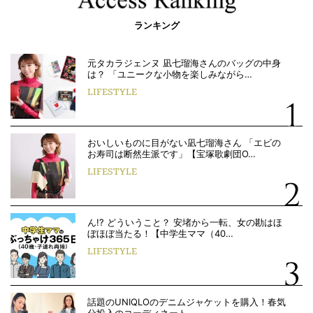
ランキング
元タカラジェンヌ 凪七瑠海さんのバッグの中身
は？ 「ユニークな小物を楽しみながら…
LIFESTYLE
おいしいものに目がない凪七瑠海さん 「エビの
お寿司は断然生派です」【宝塚歌劇団O…
LIFESTYLE
ん!? どういうこと？ 安堵から一転、女の勘はほ
ぼほぼ当たる！【中学生ママ（40…
LIFESTYLE
話題のUNIQLOのデニムジャケットを購入！春気
分投入のコーディネート