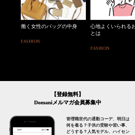
中身
心地よくいられるおしゃれ
優木まおみさん「
とは
割。」
FASHION
LIFESTYLE
【登録無料】
Domaniメルマガ会員募集中
管理職世代の通勤コーデ、明日は
何を着る？子供の受験や習い事、
どうする？人気モデル、ハイセン