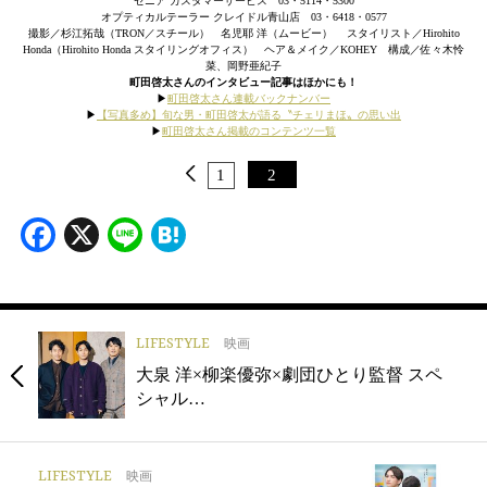
ゼニア カスタマーサービス 03・5114・5300
オプティカルテーラー クレイドル青山店 03・6418・0577
撮影／杉江拓哉（TRON／スチール） 名児耶 洋（ムービー） スタイリスト／Hirohito
Honda（Hirohito Honda スタイリングオフィス） ヘア＆メイク／KOHEY 構成／佐々木怜
菜、岡野亜紀子
町田啓太さんのインタビュー記事はほかにも！
▶︎
町田啓太さん連載バックナンバー
▶︎
【写真多め】旬な男・町田啓太が語る〝チェリまほ〟の思い出
▶︎
町田啓太さん掲載のコンテンツ一覧
1
2
Facebook
X
Line
Hatena
LIFESTYLE
映画
大泉 洋×柳楽優弥×劇団ひとり監督 スペ
シャル…
LIFESTYLE
映画