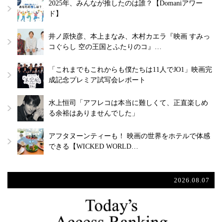
2025年、みんなが推したのは誰？【Domaniアワー
ド】
井ノ原快彦、本上まなみ、木村カエラ『映画 すみっ
コぐらし 空の王国とふたりのコ』…
「これまでもこれからも僕たちは11人でJO1」映画完
成記念プレミア試写会レポート
水上恒司「アフレコは本当に難しくて、正直楽しめ
る余裕はありませんでした」
アフタヌーンティーも！ 映画の世界をホテルで体感
できる【WICKED WORLD…
2026.08.07