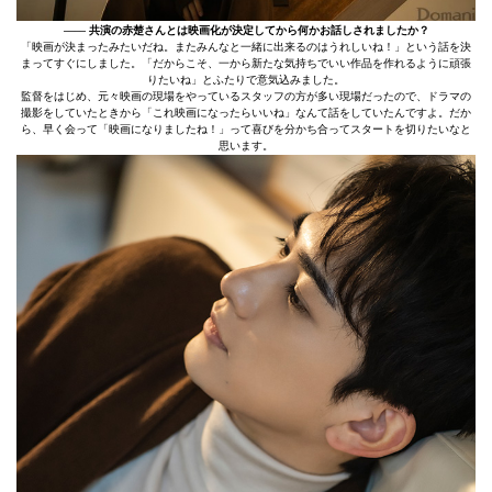
–––– 共演の赤楚さんとは映画化が決定してから何かお話しされましたか？
「映画が決まったみたいだね。またみんなと一緒に出来るのはうれしいね！」という話を決
まってすぐにしました。「だからこそ、一から新たな気持ちでいい作品を作れるように頑張
りたいね」とふたりで意気込みました。
監督をはじめ、元々映画の現場をやっているスタッフの方が多い現場だったので、ドラマの
撮影をしていたときから「これ映画になったらいいね」なんて話をしていたんですよ。だか
ら、早く会って「映画になりましたね！」って喜びを分かち合ってスタートを切りたいなと
思います。