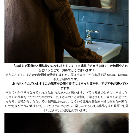
–––– 『30歳まで童貞だと魔法使いになれるらしい』（※通称「チェリまほ」）が映画化され
るということで、おめでとうございます！
そうなんです、まさかの映画化が決定しました。実は決まってから心境を語るのは、Domani
さんが初めてです。
–––– ありがとうございます！この記事を公開する頃にはきっと日本中、アジア中が湧いてい
ますね！
本当ですか？そうなってくれたらありがたいなと思います。ドラマ放送のときに、本当にた
くさんの反響をいただいたおかげで、たくさんのことが新しく開けました。皆さんの思いだ
ったり、当時からいただいている声援だったり、こういう素敵な作品を一緒に作れた仲間た
ちと“ありがとうの気持ち”をしっかりとのせながら、楽しんでもらえる作品をまた映画でお届
けしたいなと意気込んでいます。