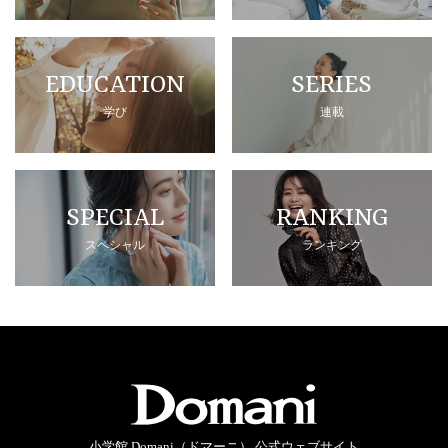
EDUCATION
SERIES
学び
連載
SPECIAL
RANKING
スペシャル
ランキング
小学館 Domani（ドマーニ） 公式ウェブサイト