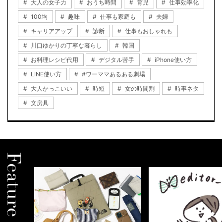
大人の女子力
おうち時間
育児
仕事効率化
100均
趣味
仕事も家庭も
夫婦
キャリアアップ
診断
仕事もおしゃれも
川口ゆかりの丁寧な暮らし
韓国
お料理レシピ代用
デジタル苦手
iPhone使い方
LINE使い方
#ワーママあるある劇場
大人かっこいい
時短
女の時間割
時事ネタ
文房具