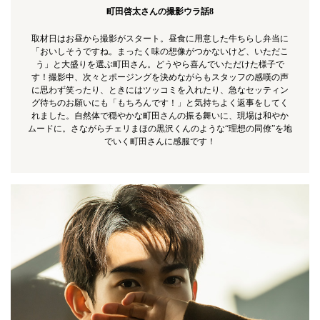
町田啓太さんの撮影ウラ話8
取材日はお昼から撮影がスタート。昼食に用意した牛ちらし弁当に
「おいしそうですね。まったく味の想像がつかないけど、いただこ
う」と大盛りを選ぶ町田さん。どうやら喜んでいただけた様子で
す！撮影中、次々とポージングを決めながらもスタッフの感嘆の声
に思わず笑ったり、ときにはツッコミを入れたり、急なセッティン
グ待ちのお願いにも「もちろんです！」と気持ちよく返事をしてく
れました。自然体で穏やかな町田さんの振る舞いに、現場は和やか
ムードに。さながらチェリまほの黒沢くんのような“理想の同僚”を地
でいく町田さんに感服です！