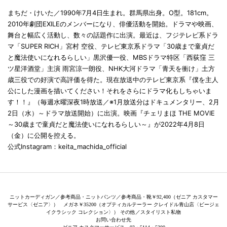
まちだ・けいた／1990年7月4日生まれ。群馬県出身。O型。181cm。
2010年劇団EXILEのメンバーになり、俳優活動を開始。ドラマや映画、
舞台と幅広く活動し、数々の話題作に出演。最近は、フジテレビ系ドラ
マ「SUPER RICH」宮村 空役、テレビ東京系ドラマ「30歳まで童貞だ
と魔法使いになれるらしい」黒沢優一役、MBSドラマ特区「西荻窪 三
ツ星洋酒堂」主演 雨宮涼一朗役、NHK大河ドラマ「青天を衝け」土方
歳三役での好演で高評価を得た。現在放送中のテレビ東京系『僕を主人
公にした漫画を描いてください！それをさらにドラマ化もしちゃいま
す！！』（毎週水曜深夜1時放送／※1月放送分はドキュメンタリー、2月
2日（水）～ドラマ放送開始）に出演。映画『チェリまほ THE MOVIE
～30歳まで童貞だと魔法使いになれるらしい～』が2022年4月8日
（金）に公開を控える。
公式Instagram：keita_machida_official
ニットカーディガン／参考商品・ニットパンツ／参考商品・靴￥92,400（ゼニア カスタマー
サービス〈ゼニア〉） メガネ￥35200（オプティカルテーラー クレイドル青山店〈ビージェ
イクラシック コレクション〉） その他／スタイリスト私物
お問い合わせ先