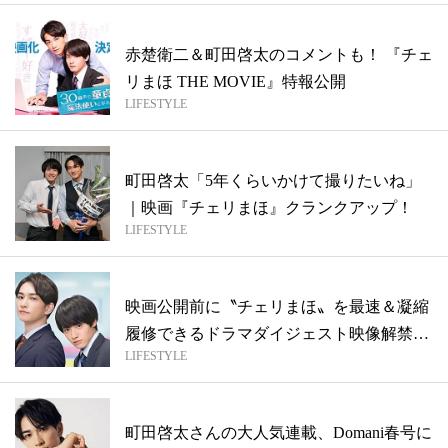
赤楚衛二＆町田啓太のコメントも！ 『チェ
リまほ THE MOVIE』特報公開
LIFESTYLE
町田啓太「5年くらいかけて撮りたいね」
｜映画『チェリまほ』クランクアップ！
LIFESTYLE
映画公開前に〝チェリまほ〟を最速＆凝縮
履修できるドラマダイジェスト映像解禁
LIFESTYLE
【映画...
町田啓太さんの大人気連載、Domani春号に