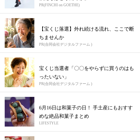
PR(FINCHI on GOETHE)
【宝くじ落選】外れ続ける流れ、ここで断
ちませんか
PR(合同会社デジタルファーム )
宝くじ当選者「〇〇をやらずに買うのはも
ったいない」
PR(合同会社デジタルファーム )
6月16日は和菓子の日！ 手土産にもおすす
めな絶品和菓子まとめ
LIFESTYLE