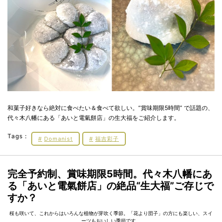
和菓子好きなら絶対に食べたい＆食べて欲しい。“賞味期限5時間” で話題の、
代々木八幡にある「あいと電氣餅店」の生大福をご紹介します。
Tags：
Domanist
福吉彩子
完全予約制、賞味期限5時間。代々木八幡にあ
る「あいと電氣餅店」の絶品“生大福”ご存じで
すか？
桜も咲いて、これからはいろんな植物が芽吹く季節。「花より団子」の方にも楽しい、スイ
ーツもおいしい季節です。