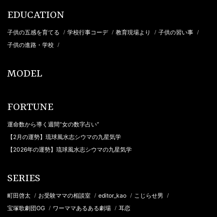
EDUCATION
子供の五感を育てる
学校行事コーデ
教育現場より
子供の習い事
/
/
/
/
子供の進路・学校
/
MODEL
FORTUNE
運命数から導く週間“女の数字占い”
【2月の運勢】琉球風水志シウマの九星気学
【2026年の運勢】琉球風水志シウマの九星気学
SERIES
町田啓太
お受験ママの相談室
editor_kao
こじらせ男
/
/
/
/
宝塚歌劇団OG
ワーママあるある劇場
耳恋
/
/