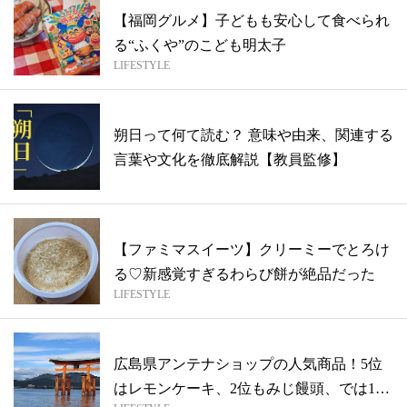
【福岡グルメ】子どもも安心して食べられ
る“ふくや”のこども明太子
LIFESTYLE
朔日って何て読む？ 意味や由来、関連する
言葉や文化を徹底解説【教員監修】
【ファミマスイーツ】クリーミーでとろけ
る♡新感覚すぎるわらび餅が絶品だった
LIFESTYLE
広島県アンテナショップの人気商品！5位
はレモンケーキ、2位もみじ饅頭、では1位