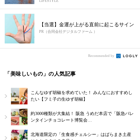
LIFESTYLE
は...
【当選】金運が上がる直前に起こるサイン
PR（合同会社デジタルファーム ）
Recommended by
「美味しいもの」の人気記事
こんなゆず胡椒を求めていた！ みんなにおすすめし
たい【フミ子の生ゆず胡椒】
約3000種類が大集結！ 阪急 うめだ本店で「阪急バレ
ンタインチョコレート博覧会…
北海道限定の「生食感チェルシー」はばらまき土産