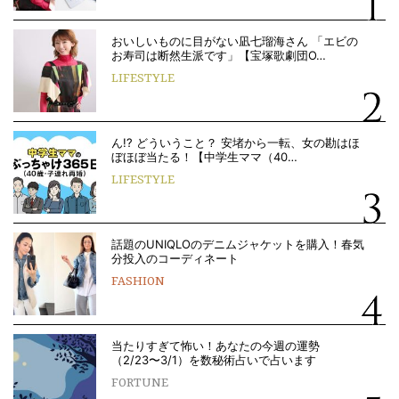
おいしいものに目がない凪七瑠海さん 「エビの
お寿司は断然生派です」【宝塚歌劇団O…
LIFESTYLE
ん!? どういうこと？ 安堵から一転、女の勘はほ
ぼほぼ当たる！【中学生ママ（40…
LIFESTYLE
話題のUNIQLOのデニムジャケットを購入！春気
分投入のコーディネート
FASHION
当たりすぎて怖い！あなたの今週の運勢
（2/23〜3/1）を数秘術占いで占います
FORTUNE