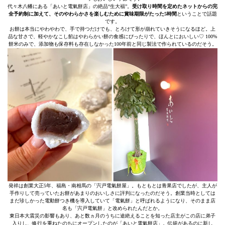
代々木八幡にある「あいと電氣餅店」の絶品“生大福”。
受け取り時間を定めたネットからの完
全予約制に加えて、そのやわらかさを楽しむために賞味期限がたった5時間
ということで話題
です。
お餅は本当にやわやわで、手で持つだけでも、とろけて形が崩れていきそうになるほど。上
品な甘さで、軽やかなこし餡はやわらかい餅の食感にぴったりで、ほんとにおいしい♡ 100%
餅米のみで、添加物も保存料も存在しなかった100年前と同じ製法で作られているのだそう。
発祥は創業大正5年、福島・南相馬の「宍戸電氣餅屋」。もともとは青果店でしたが、主人が
手作りして売っていたお餅があまりのおいしさに評判になったのだそう。創業当時としては
まだ珍しかった電動餅つき機を導入していて「電氣餅」と呼ばれるようになり、そのまま店
名も「宍戸電氣餅」と改められたんだとか。
東日本大震災の影響もあり、あと数ヵ月のうちに途絶えることを知った店主がこの店に弟子
入りし、修行を重ねたのちにオープンしたのが「あいと電氣餅店」。伝統があるのに新し