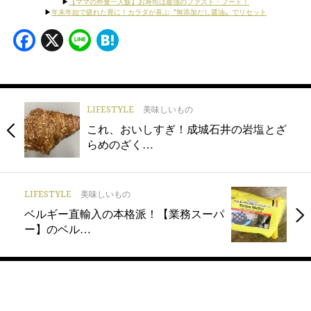
▶︎
【ママの外食一人飯】お寿司は最強のファスト・フード！
▶︎
年末年始で疲れた胃に！カラダが喜ぶ〝無添加だし醤油〟でリセット
Facebook
X
Line
Hatena
LIFESTYLE
美味しいもの
これ、おいしすぎ！成城石井の岩塩とざ
らめのざく…
LIFESTYLE
美味しいもの
ベルギー直輸入の本格派！【業務スーパ
ー】のベル…