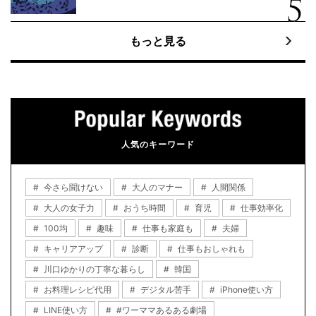
もっと見る
人気のキーワード
今さら聞けない
大人のマナー
人間関係
大人の女子力
おうち時間
育児
仕事効率化
100均
趣味
仕事も家庭も
夫婦
キャリアアップ
診断
仕事もおしゃれも
川口ゆかりの丁寧な暮らし
韓国
お料理レシピ代用
デジタル苦手
iPhone使い方
LINE使い方
#ワーママあるある劇場