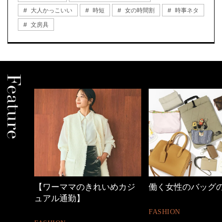
大人かっこいい
時短
女の時間割
時事ネタ
文房具
めカジ
働く女性のバッグの中身
心地よくいられる
とは
FASHION