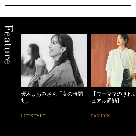
の時間
【ワーママのきれいめカジ
心地よくいられる
ュアル通勤】
とは
FASHION
FASHION