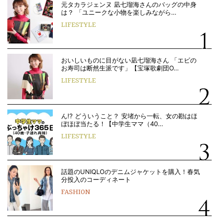
元タカラジェンヌ 凪七瑠海さんのバッグの中身
は？ 「ユニークな小物を楽しみながら…
LIFESTYLE
おいしいものに目がない凪七瑠海さん 「エビの
お寿司は断然生派です」【宝塚歌劇団O…
LIFESTYLE
ん!? どういうこと？ 安堵から一転、女の勘はほ
ぼほぼ当たる！【中学生ママ（40…
LIFESTYLE
話題のUNIQLOのデニムジャケットを購入！春気
分投入のコーディネート
FASHION