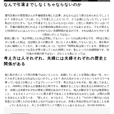
なんで引退までしなくちゃならないのか
週刊文春が小室哲哉さんの不倫疑惑を報じた記事。みなさんはどう受け止められたでしょう
か？ 小室さんが「けじめ」として引退したことについて、どうお感じになったでしょうか？
私はただひたすら「なんで引退までしなくちゃならないのか」と悲しい気持ちでいっぱいで
す。不倫の疑惑を持たれるような行動自体は誉められたことではありません。でも小室さん
とKEIKOさんにはふたりにしか分からない夫婦関係があるのです。それは他人がとやかく言
う筋合いのことではない。
冒頭に書いた「夫が浮気したければ浮気してもいい」というのは私の本心です。9年ほど前に
ガンを患った私は、ほぼ寝たきりの数か月、夫にたくさん看病してもらいました。彼が私の
ために犠牲にしてくれた、多くの楽しかった〝はずの〞時間を私は知っています。恩着せが
ましいことのひとつも言わず寄り添ってくれた時間こそが、私にとっての夫婦関係です。性
行為が夫婦の絆ではない。少なくとも私にとっては。
考え方は人それぞれ。夫婦には夫婦それぞれの歴史と
関係がある
仮に私が夫にとって性の対象ではないとしたら、結婚していることを理由に彼は一生、セッ
クスせずに生きなければならないのでしょうか？ 夫の人生からセックスというカテゴリーを
奪っているほうが私にとってはプレッシャーです。考え方は人それぞれ。思い返してみまし
ょう。2008年に小室さんが逮捕された時ですら、離婚することなく彼を支えたKEIKOさんで
す。夫婦には夫婦それぞれの歴史と関係があるのですから、他人が騒ぎ立てるのは無意味な
こと。 そもそもミュージシャンに聖人君子であることを求めるのもおかしな話。人間の人間
たるゆえんとも言うべき、〝寂しさと、せつなさと、アホらしさと〞そのやり場のない心は
音楽となり聞く人の心を揺さぶるのではありませんか。作者と作品が別ものであることを知
っている大人なら、今こそ小室サウンドで踊ろうじゃありませんか。EZ DO DANCE♪