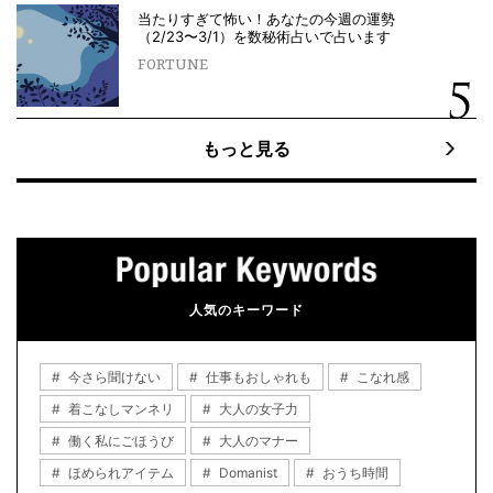
当たりすぎて怖い！あなたの今週の運勢
（2/23〜3/1）を数秘術占いで占います
FORTUNE
もっと見る
人気のキーワード
今さら聞けない
仕事もおしゃれも
こなれ感
着こなしマンネリ
大人の女子力
働く私にごほうび
大人のマナー
ほめられアイテム
Domanist
おうち時間