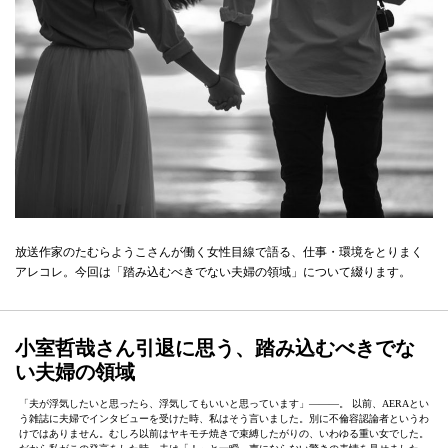
放送作家のたむらようこさんが働く女性目線で語る、仕事・環境をとりまく
アレコレ。今回は「踏み込むべきでない夫婦の領域」について綴ります。
小室哲哉さん引退に思う、踏み込むべきでな
い夫婦の領域
「夫が浮気したいと思ったら、浮気してもいいと思っています」―――。 以前、AERAとい
う雑誌に夫婦でインタビューを受けた時、私はそう言いました。別に不倫容認論者というわ
けではありません。むしろ以前はヤキモチ焼きで束縛したがりの、いわゆる重い女でした。