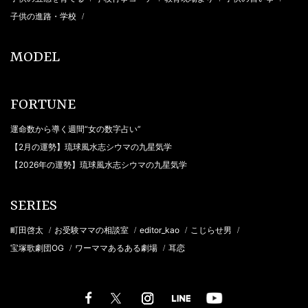
子供の進路・学校
/
MODEL
FORTUNE
運命数から導く週間“女の数字占い”
【2月の運勢】琉球風水志シウマの九星気学
【2026年の運勢】琉球風水志シウマの九星気学
SERIES
町田啓太
お受験ママの相談室
editor_kao
こじらせ男
/
/
/
/
宝塚歌劇団OG
ワーママあるある劇場
耳恋
/
/