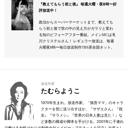
『教えてもらう前と後』 毎週火曜・夜8時〜好
評放送中！
政治からスーパーマーケットまで、教えても
らう前と後で世の中の見え方がガラリと変わ
る知のビフォーアフター番組。メインMCは滝
川クリステルさん！ レギュラー放送は、毎週
火曜夜8時〜毎日放送制作TBS系全国ネット。
放送作家
たむらようこ
1970年生まれ。放送作家。「慎吾ママ」のキャラ
クターを世に送り出すほか、『サザエさん』『祝
女』『サラメシ』『世界の日本人妻は見た！』な
ど多数の構成や脚本を手がける。2001年に子連れ
で働ける女性ばかりの制作会社ベイビー・プラネットを設立し社長とし