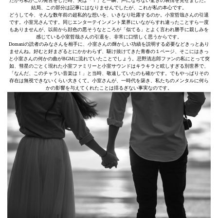
だから私がこの発言をした時、夫は「！」と一瞬、声にならない驚きの表情を見せました。
結局、この部分は記事にはなりませんでしたが、これが私の本心です。
どうして今、そんな数年前の超私的な想いを、いきなり吐露するのか。小室哲哉さんの引退
です。小室兄さんです。同じエンターテインメント業界にいながらすれ違ったことすら一度
もありませんが、以前から顔色の悪そうなところが「似てる」とよく言われ勝手に親しみを
感じている小室哲哉さんの引退を、非常に口惜しく思うからです。
Domaniの読者のみなさんを相手に、小室さんの輝かしい功績を説明する必要などきっとあり
ませんね。好むと好まざるとにかかわらず、駆け抜けてきた青春の１ページ、そこにはきっ
と小室さんの何かの曲がBGMに流れていたことでしょう。忌野清志郎ファンの私にとって突
如、彗星のごとく現れた小室ファミリーと小室サウンドはキラキラと眩しすぎる別世界で、
「なんだ、このチャラい音楽は！」と当時、敬遠していたのも確かです。でもやっぱりその
存在は無視できないくらい大きくて。小室さんが、一時代を築き、私たちのメンタルに何ら
かの影響を与えてくれたことは揺るぎない事実なのです。