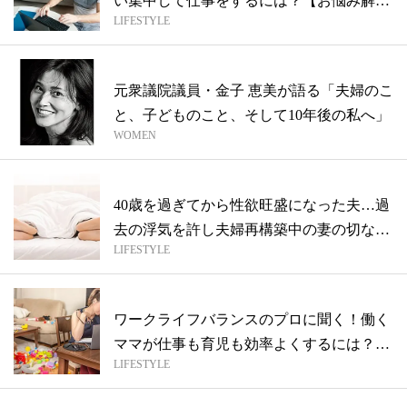
い集中して仕事をするには？【お悩み解
LIFESTYLE
決！ワ...
元衆議院議員・金子 恵美が語る「夫婦のこ
と、子どものこと、そして10年後の私へ」
WOMEN
40歳を過ぎてから性欲旺盛になった夫…過
去の浮気を許し夫婦再構築中の妻の切なる
LIFESTYLE
心...
ワークライフバランスのプロに聞く！働く
ママが仕事も育児も効率よくするには？
LIFESTYLE
【お悩...