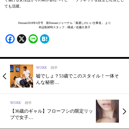
ても活躍。
Domani2018年4月号 新Domaniジャーナル「風通しのいい仕事道」 より
本誌取材時スタッフ：構成／佐藤久美子
Facebook
X
Line
Hatena
WORK
雑学
嘘でしょ？53歳でこのスタイル！一体そ
んな秘密…
WORK
雑学
【36歳のギャル】フローフシの限定リッ
プで女子…