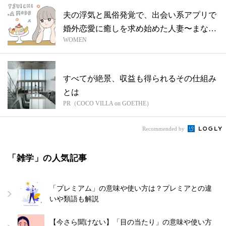
夫の浮気と風俗発覚で、出会い系アプリで
婚外恋愛に癒しを求め始めた人妻〜まなか
WOMEN
さん...
すべてが絶景、収益も得られるその仕組み
とは
PR（COCO VILLA on GOETHE）
Recommended by
「雑学」の人気記事
「プレミアム」の意味や使い方は？プレミアとの違
いや類語も解説
【今さら聞けない】「目の当たり」の意味や使い方