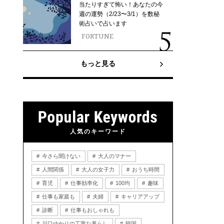
当たりすぎて怖い！あなたの今
週の運勢（2/23〜3/1）を数秘
術占いで占います
FORTUNE
もっと見る
人気のキーワード
今さら聞けない
大人のマナー
人間関係
大人の女子力
おうち時間
育児
仕事効率化
100均
趣味
仕事も家庭も
夫婦
キャリアアップ
診断
仕事もおしゃれも
川口ゆかりの丁寧な暮らし
韓国