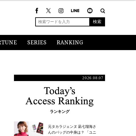
検索
RTUNE
SERIES
RANKING
2026.08.07
ランキング
元タカラジェンヌ 凪七瑠海さ
んのバッグの中身は？ 「ユニ