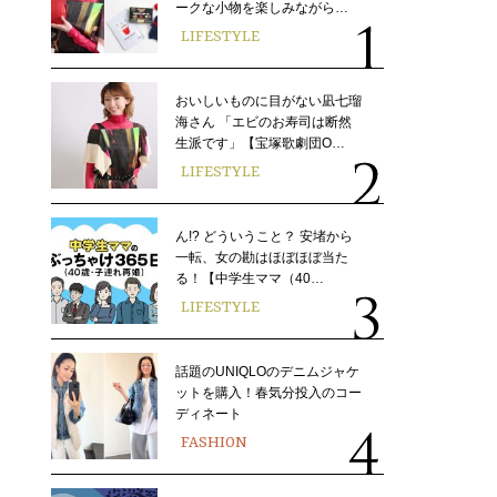
ークな小物を楽しみながら…
LIFESTYLE
おいしいものに目がない凪七瑠
海さん 「エビのお寿司は断然
生派です」【宝塚歌劇団O…
LIFESTYLE
ん!? どういうこと？ 安堵から
一転、女の勘はほぼほぼ当た
る！【中学生ママ（40…
LIFESTYLE
話題のUNIQLOのデニムジャケ
ットを購入！春気分投入のコー
ディネート
FASHION