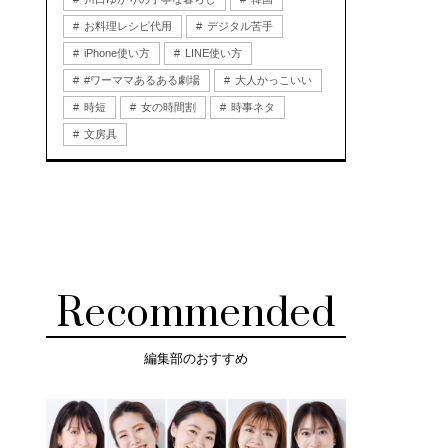
お料理レシピ代用
デジタル苦手
iPhone使い方
LINE使い方
#ワーママあるある劇場
大人かっこいい
時短
女の時間割
時事ネタ
文房具
Recommended
編集部のおすすめ