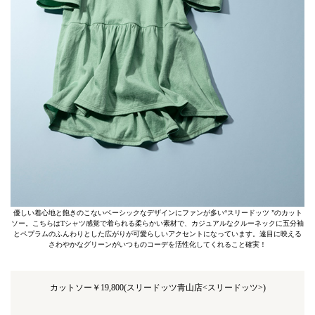
優しい着心地と飽きのこないベーシックなデザインにファンが多い“スリードッツ ”のカット
ソー。こちらはTシャツ感覚で着られる柔らかい素材で、カジュアルなクルーネックに五分袖
とペプラムのふんわりとした広がりが可愛らしいアクセントになっています。遠目に映える
さわやかなグリーンがいつものコーデを活性化してくれること確実！
カットソー￥19,800(スリードッツ青山店<スリードッツ>)