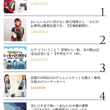
LIFESTYLE
おいしいものに目がない凪七瑠海さん 「エビの
お寿司は断然生派です」【宝塚歌劇団O…
LIFESTYLE
ん!? どういうこと？ 安堵から一転、女の勘はほ
ぼほぼ当たる！【中学生ママ（40…
LIFESTYLE
話題のUNIQLOのデニムジャケットを購入！春気
分投入のコーディネート
FASHION
当たりすぎて怖い！あなたの今週の運勢
（2/23〜3/1）を数秘術占いで占います