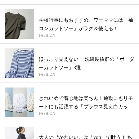
学校行事にもおすすめ。ワーママには「袖
コンカットソー」がラク＆使える！
FASHION
ほっこり見えない！ 洗練度抜群の「ボーダ
ーカットソー」3選
FASHION
きれいめで着心地は楽ちん！通勤にもリモ
ートにも活躍する「ブラウス見え白カット
FASHION
ソー...
大人の〝かわいい〟は「yori」で叶う！ ち