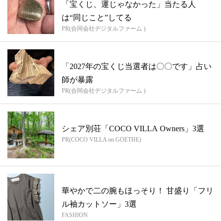
「宝くじ、運じゃなかった」当たる人
は“同じこと”してる
PR(合同会社デジタルファーム )
「2027年の宝くじ当選者は〇〇です」占い
師が暴露
PR(合同会社デジタルファーム )
シェア別荘「COCO VILLA Owners」3選
PR(COCO VILLA on GOETHE)
華やかで二の腕もほっそり！ 甘盛り「フリ
ル袖カットソー」3選
FASHION