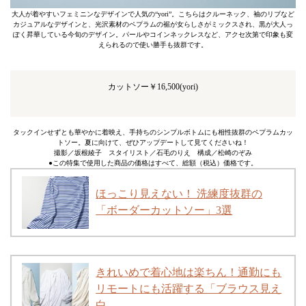
大人が着やすいフェミニンなデザインで人気の“yori”。こちらはクルーネック、袖のリブなど
カジュアルなデザインと、光沢素材のペプラムの裾が女らしさがミックスされ、黒が大人っ
ぽく昇華している今旬のデザイン。パールやコインネックレスなど、アクセ次第で印象も変
えられるので使い勝手も抜群です。
カットソー￥16,500(yori)
タックインせずとも華やかに着映え、手持ちのシンプルボトムにも相性抜群のペプラムカッ
トソー。夏に向けて、ぜひアップデートして見てくださいね！
撮影／坂根綾子 スタイリスト／石毛のりえ 構成／松崎のぞみ
●この特集で使用した商品の価格はすべて、総額（税込）価格です。
ほっこり見えない！ 洗練度抜群の
「ボーダーカットソー」3選
きれいめで着心地は楽ちん！通勤にも
リモートにも活躍する「ブラウス見え
白…