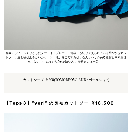
春夏らしいこっくりとしたターコイズブルーに、何段にも切り替えられている華やかなカッ
トソー。肩と袖は柔らかいカットソー地、身ごろ部分はつるんとハリのある素材と異素材仕
立てなので、１枚でも立体感があり、着映え力は十分！
カットソー￥19,800(TOMORROWLAND<ボールジィ>)
【Tops３】”yori” の長袖カットソー ¥16,500