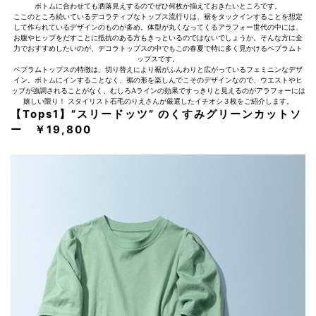
ボトムに合わせても洒落見えするのでぜひ何枚か揃えておきたいところです。
ここのところ続いているデコラティブなトップス流行りは、裾をタックインすることを想定
して作られているデザインのものが多め。体型が丸くなってくるアラフォー世代の中には、
お腹やヒップをだすことに抵抗のある方もきっといるのではないでしょうか。そんな方に全
力でおすすめしたいのが、デコラトップスの中でもこの春夏で特に多く見かけるペプラムト
ップスです。
ペプラムトップスの特徴は、切り替えにより裾がふんわりと広がっているフェミニンなデザ
イン。ボトムにインすることなく、裾の形を楽しんでこそのデザインなので、ウエストやヒ
ップが強調されることがなく、むしろAラインの効果ですっきりと見えるのがアラフォーには
嬉しい限り！ スタイリスト石毛のりえさんが厳選したイチオシ３枚をご紹介します。
【Tops1】”スリードッツ” のくすみグリーンカットソ
ー ￥19,800