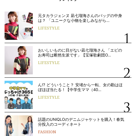
元タカラジェンヌ 凪七瑠海さんのバッグの中身
は？ 「ユニークな小物を楽しみながら…
LIFESTYLE
おいしいものに目がない凪七瑠海さん 「エビの
お寿司は断然生派です」【宝塚歌劇団O…
LIFESTYLE
ん!? どういうこと？ 安堵から一転、女の勘はほ
ぼほぼ当たる！【中学生ママ（40…
LIFESTYLE
話題のUNIQLOのデニムジャケットを購入！春気
分投入のコーディネート
FASHION