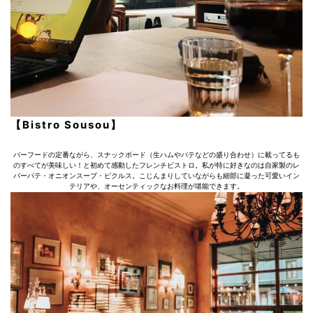
【Bistro Sousou】
バーフードの定番ながら、スナックボード（生ハムやパテなどの盛り合わせ）に載ってるも
のすべてが美味しい！と初めて感動したフレンチビストロ。私が特に好きなのは自家製のレ
バーパテ・オニオンスープ・ピクルス。こじんまりしていながらも細部に凝った可愛いイン
テリアや、オーセンティックなお料理が堪能できます。