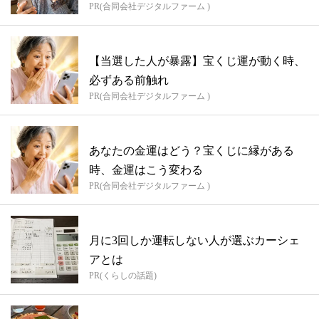
PR(合同会社デジタルファーム )
【当選した人が暴露】宝くじ運が動く時、
必ずある前触れ
PR(合同会社デジタルファーム )
あなたの金運はどう？宝くじに縁がある
時、金運はこう変わる
PR(合同会社デジタルファーム )
月に3回しか運転しない人が選ぶカーシェ
アとは
PR(くらしの話題)