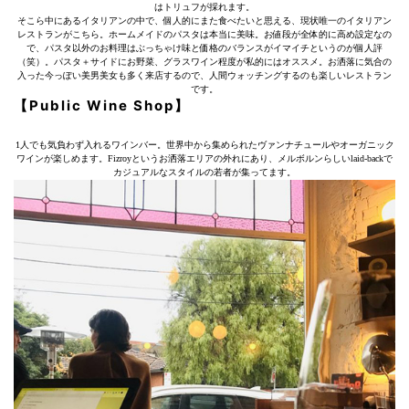
はトリュフが採れます。
そこら中にあるイタリアンの中で、個人的にまた食べたいと思える、現状唯一のイタリアン
レストランがこちら。ホームメイドのパスタは本当に美味。お値段が全体的に高め設定なの
で、パスタ以外のお料理はぶっちゃけ味と価格のバランスがイマイチというのが個人評
（笑）。パスタ＋サイドにお野菜、グラスワイン程度が私的にはオススメ。お洒落に気合の
入った今っぽい美男美女も多く来店するので、人間ウォッチングするのも楽しいレストラン
です。
【Public Wine Shop】
1人でも気負わず入れるワインバー。世界中から集められたヴァンナチュールやオーガニック
ワインが楽しめます。Fizroyというお洒落エリアの外れにあり、メルボルンらしいlaid-backで
カジュアルなスタイルの若者が集ってます。