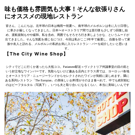
味も価格も雰囲気も大事！そんな欲張りさん
にオススメの現地レストラン
皆さん、こんにちは。北半球の日本は梅雨〜初夏へ、南半球のメルボルンは冬に入り日増し
に寒さが厳しくなってきました。日本〜オーストラリア間では直行便も少しずつ回復し始
め、渡航規制もやや緩和。私を含め、周囲でもそろそろ行き来しようかな、というムードが
出てきました。そんな気配を感じるにつけ、今回は私がここ3年半で厳選し、自腹を切って家
族や友人と訪れる、メルボルンの私的お気に入りレストラン・バーを紹介したいと思いま
す。
【The City Wine Shop】
シティでどこに行くか迷ったら大抵ココ。Pariament駅近＝ヴィクトリア州議事堂の目の前と
いう好立地なワインバーです。気取らないけど趣ある店内とテラス席では、ヨーロッパ各地
とオーストラリア・ニュージーランドからセレクトされたワインが気軽に楽しめます。隣に
ある系列レストラン「The Europian」の美味しいお料理がそのまま食べれて、中でも絶対頼む
のはビーフタルタル（写真下）。いつも夫と取り合いになるくらい、本当に美味しいんです
♡