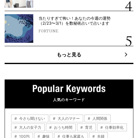
当たりすぎて怖い！あなたの今週の運勢
（2/23〜3/1）を数秘術占いで占います
FORTUNE
もっと見る
人気のキーワード
今さら聞けない
大人のマナー
人間関係
大人の女子力
おうち時間
育児
仕事効率化
100均
趣味
仕事も家庭も
夫婦