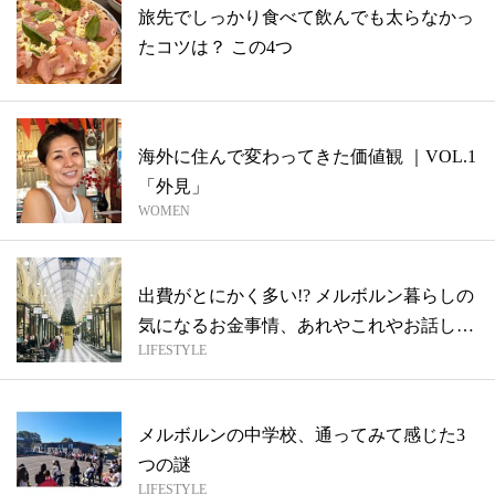
旅先でしっかり食べて飲んでも太らなかっ
たコツは？ この4つ
海外に住んで変わってきた価値観 ｜VOL.1
「外見」
WOMEN
出費がとにかく多い!? メルボルン暮らしの
気になるお金事情、あれやこれやお話し
LIFESTYLE
ま...
メルボルンの中学校、通ってみて感じた3
つの謎
LIFESTYLE