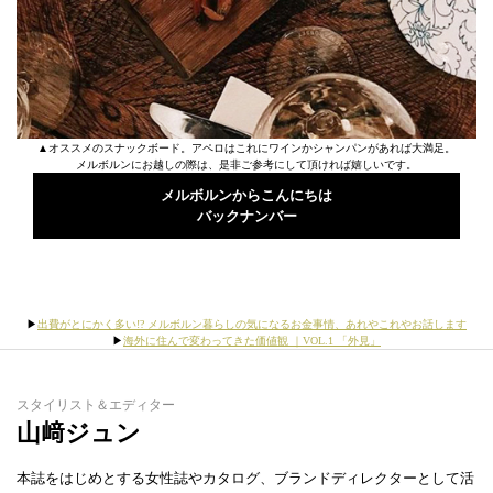
▲オススメのスナックボード。アペロはこれにワインかシャンパンがあれば大満足。
メルボルンにお越しの際は、是非ご参考にして頂ければ嬉しいです。
メルボルンからこんにちは
バックナンバー
▶︎
出費がとにかく多い!? メルボルン暮らしの気になるお金事情、あれやこれやお話します
▶︎
海外に住んで変わってきた価値観 ｜VOL.1 「外見」
スタイリスト＆エディター
山﨑ジュン
本誌をはじめとする女性誌やカタログ、ブランドディレクターとして活