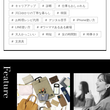
キャリアアップ
診断
仕事もおしゃれも
川口ゆかりの丁寧な暮らし
韓国
お料理レシピ代用
デジタル苦手
iPhone使い方
LINE使い方
#ワーママあるある劇場
大人かっこいい
時短
女の時間割
時事ネタ
文房具