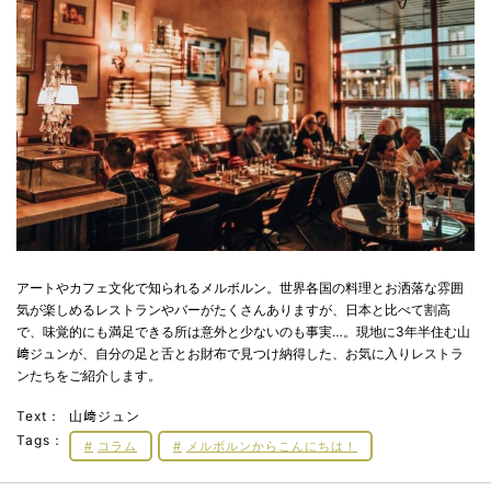
アートやカフェ文化で知られるメルボルン。世界各国の料理とお洒落な雰囲
気が楽しめるレストランやバーがたくさんありますが、日本と比べて割高
で、味覚的にも満足できる所は意外と少ないのも事実…。現地に3年半住む山
﨑ジュンが、自分の足と舌とお財布で見つけ納得した、お気に入りレストラ
ンたちをご紹介します。
Text：
山﨑ジュン
Tags：
コラム
メルボルンからこんにちは！