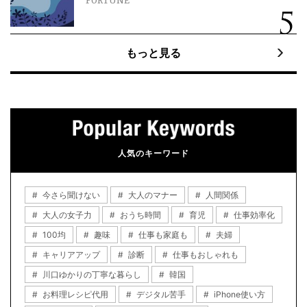
FORTUNE
もっと見る
人気のキーワード
今さら聞けない
大人のマナー
人間関係
大人の女子力
おうち時間
育児
仕事効率化
100均
趣味
仕事も家庭も
夫婦
キャリアアップ
診断
仕事もおしゃれも
川口ゆかりの丁寧な暮らし
韓国
お料理レシピ代用
デジタル苦手
iPhone使い方