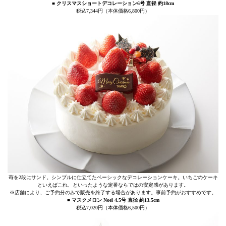
■ クリスマスショートデコレーション6号 直径 約18cm
税込7,344円（本体価格6,800円）
苺を2段にサンド。シンプルに仕立てたベーシックなデコレーションケーキ。いちごのケーキ
といえばこれ、といったような定番ならではの安定感があります。
※店舗により、ご予約分のみで販売を終了する場合があります。事前予約がおすすめです。
■ マスクメロン Noel 4.5号 直径 約13.5cm
税込7,020円（本体価格6,500円）