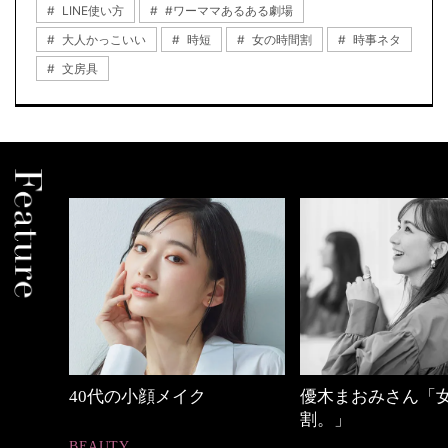
LINE使い方
#ワーママあるある劇場
大人かっこいい
時短
女の時間割
時事ネタ
文房具
優木まおみさん「女の時間
心地よくいられる
割。」
とは