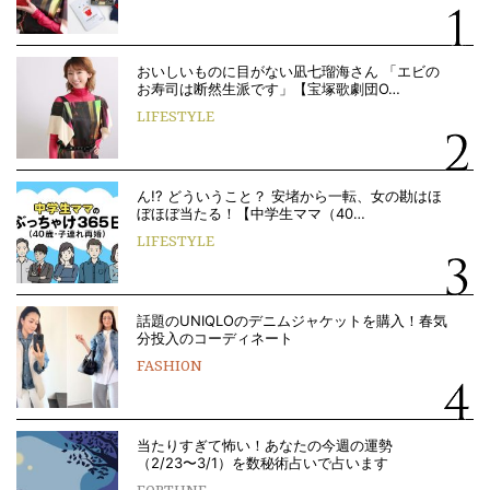
おいしいものに目がない凪七瑠海さん 「エビの
お寿司は断然生派です」【宝塚歌劇団O…
LIFESTYLE
ん!? どういうこと？ 安堵から一転、女の勘はほ
ぼほぼ当たる！【中学生ママ（40…
LIFESTYLE
話題のUNIQLOのデニムジャケットを購入！春気
分投入のコーディネート
FASHION
当たりすぎて怖い！あなたの今週の運勢
（2/23〜3/1）を数秘術占いで占います