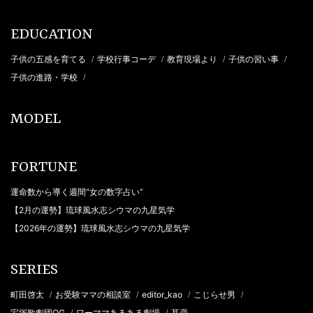
EDUCATION
子供の五感を育てる
学校行事コーデ
教育現場より
子供の習い事
/
/
/
/
子供の進路・学校
/
MODEL
FORTUNE
運命数から導く週間“女の数字占い”
【2月の運勢】琉球風水志シウマの九星気学
【2026年の運勢】琉球風水志シウマの九星気学
SERIES
町田啓太
お受験ママの相談室
editor_kao
こじらせ男
/
/
/
/
宝塚歌劇団OG
ワーママあるある劇場
耳恋