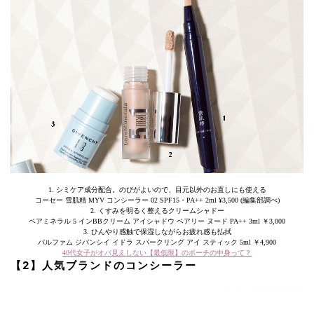
1. シミケア成分配合。のびがよいので、目元以外のお直しにも使える
コーセー 雪肌精 MYV コンシーラー 02 SPF15・PA++ 2ml ¥3,500 (編集部調べ)
2. くすみを明るく整えるクリームシャドー
ベアミネラル 5 インBBクリーム アイシャドウ ベアリー ヌード PA++ 3ml ￥3,000
3. ひんやり感触で保湿しながらお疲れ感も払拭
パルファム ジバンシイ イドラ スパークリング アイ スティック 5ml ￥4,900
40代女子がオバ見えしない【最低限】のポーチの中身って？
【2】人気ブランドのコンシーラー