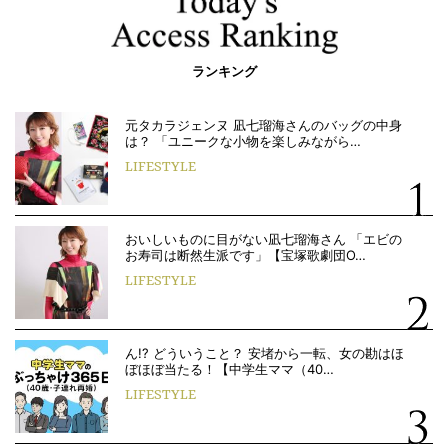
ランキング
元タカラジェンヌ 凪七瑠海さんのバッグの中身
は？ 「ユニークな小物を楽しみながら…
LIFESTYLE
おいしいものに目がない凪七瑠海さん 「エビの
お寿司は断然生派です」【宝塚歌劇団O…
LIFESTYLE
ん!? どういうこと？ 安堵から一転、女の勘はほ
ぼほぼ当たる！【中学生ママ（40…
LIFESTYLE