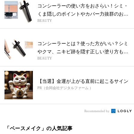
コンシーラーの使い方をおさらい！シミ・
くま隠しのポイントやカバー力抜群のおす
BEAUTY
すめ...
コンシーラーとは？使った方がいい？シミ
やクマ、ニキビ跡を隠す正しい塗り方も解
BEAUTY
説！
【当選】金運が上がる直前に起こるサイン
PR（合同会社デジタルファーム ）
Recommended by
「ベースメイク」の人気記事