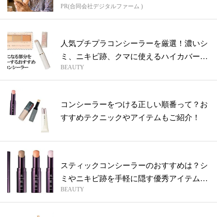
PR(合同会社デジタルファーム )
人気プチプラコンシーラーを厳選！濃いシ
ミ、ニキビ跡、クマに使えるハイカバーア
BEAUTY
イテ...
コンシーラーをつける正しい順番って？お
すすめテクニックやアイテムもご紹介！
スティックコンシーラーのおすすめは？シ
ミやニキビ跡を手軽に隠す優秀アイテムを
BEAUTY
ご紹...