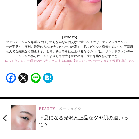
【HOW TO】
ファンデーションを重ねづけしてもなかなか消えない濃いシミには、スティックコンシーラ
ーが手早くて便利。最近のものは特にカバー力が高く、肌にピタッと密着するので、不器用
な人でも失敗なく使えます。よりナチュラルに仕上げるためのコツは、リキッドファンデー
ションのあとに、シミよりもやや大きめにのせ、境目を指でぼかすこと。
にっくきシミ、一瞬でなかったことにするには!?【大人のファンデーションやり直し塾】その
8
Facebook
X
Line
Hatena
BEAUTY
ベースメイク
下品になる光沢と上品なツヤ肌の違いっ
て？