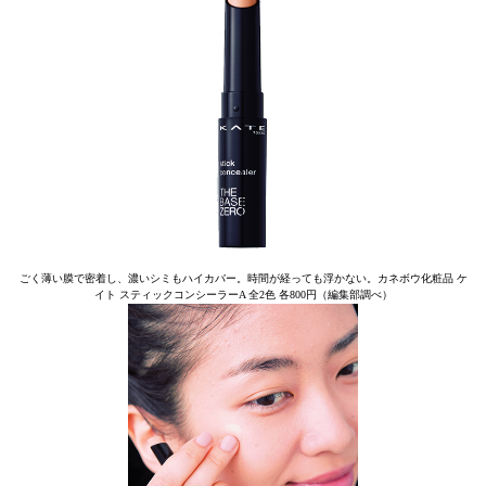
ごく薄い膜で密着し、濃いシミもハイカバー。時間が経っても浮かない。カネボウ化粧品 ケ
イト スティックコンシーラーA 全2色 各800円（編集部調べ）