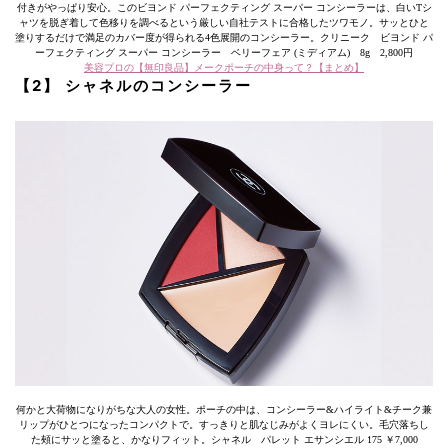
付きがやっぱり安心。このビヨンド パーフェクティング スーパー コンシーラーは、白いTシ
ャツを脱ぎ着して色移りを調べるという厳しい自社テストに合格したツワモノ。サッとひと
塗りするだけで満足のカバー度が得られる4色展開のコンシーラー。クリニーク ビヨンド パ
ーフェクティング スーパー コンシーラー ベリーフェア (ミディアム) 8g 2,800円
美容プロの【無印良品】メークポーチの中身って？【まとめ】
【2】 シャネルのコンシーラー
何かと大荷物になりがちな大人の女性。ポーチの中は、コンシーラー&ハイライト&チーク兼
リップがひとつになったコンパクトで。すっきりと肌なじみがよくヨレにくい。毛穴落ちし
た頰にサッと塗ると、かなりフィット。シャネル パレット エサンシエル 175 ￥7,000