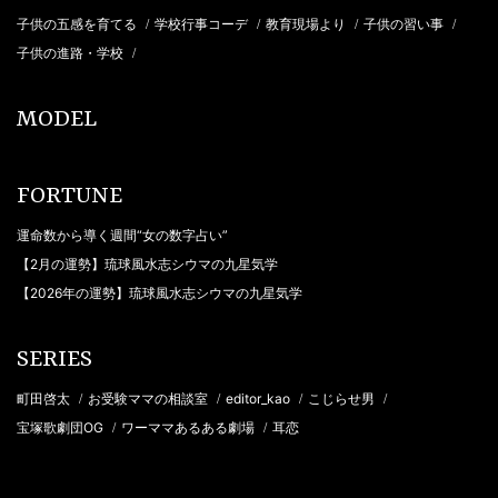
子供の五感を育てる
学校行事コーデ
教育現場より
子供の習い事
/
/
/
/
子供の進路・学校
/
MODEL
FORTUNE
運命数から導く週間“女の数字占い”
【2月の運勢】琉球風水志シウマの九星気学
【2026年の運勢】琉球風水志シウマの九星気学
SERIES
町田啓太
お受験ママの相談室
editor_kao
こじらせ男
/
/
/
/
宝塚歌劇団OG
ワーママあるある劇場
耳恋
/
/