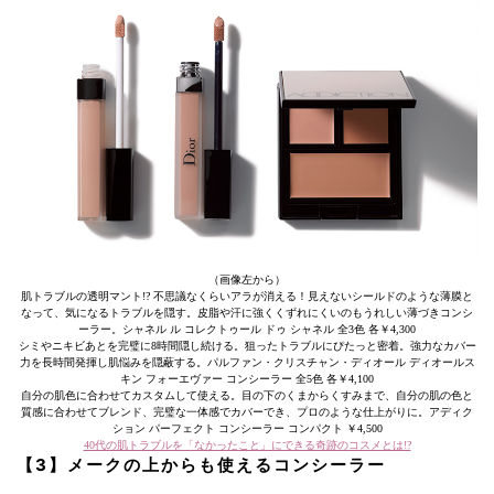
（画像左から）
肌トラブルの透明マント!? 不思議なくらいアラが消える！見えないシールドのような薄膜と
なって、気になるトラブルを隠す。皮脂や汗に強くくずれにくいのもうれしい薄づきコンシ
ーラー。シャネル ル コレクトゥール ドゥ シャネル 全3色 各￥4,300
シミやニキビあとを完璧に8時間隠し続ける。狙ったトラブルにぴたっと密着。強力なカバー
力を長時間発揮し肌悩みを隠蔽する。パルファン・クリスチャン・ディオール ディオールス
キン フォーエヴァー コンシーラー 全5色 各￥4,100
自分の肌色に合わせてカスタムして使える。目の下のくまからくすみまで、自分の肌の色と
質感に合わせてブレンド、完璧な一体感でカバーでき、プロのような仕上がりに。アディク
ション パーフェクト コンシーラー コンパクト ￥4,500
40代の肌トラブルを「なかったこと」にできる奇跡のコスメとは!?
【3】メークの上からも使えるコンシーラー