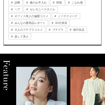
診断
服のお手入れ
韓国
こなれ感
ヘア
セレモニースタイル
オフィス美人の偏愛コスメ
ノーテクメーク
みんなの愛用品レポート
40代美容
大人のプチプラコスメ
プチプラ
無印良品
楽して美人