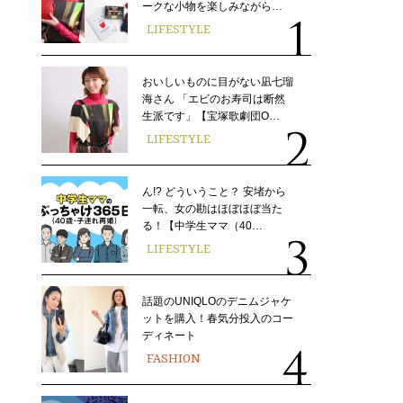
ークな小物を楽しみながら…
LIFESTYLE
おいしいものに目がない凪七瑠
海さん 「エビのお寿司は断然
生派です」【宝塚歌劇団O…
LIFESTYLE
ん!? どういうこと？ 安堵から
一転、女の勘はほぼほぼ当た
る！【中学生ママ（40…
LIFESTYLE
話題のUNIQLOのデニムジャケ
ットを購入！春気分投入のコー
ディネート
FASHION