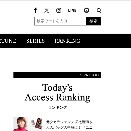
検索
RTUNE
SERIES
RANKING
2026.08.07
ランキング
元タカラジェンヌ 凪七瑠海さ
んのバッグの中身は？ 「ユニ