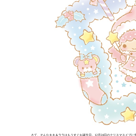
さて、そんなキキ＆ララはもうすぐお誕生日。12月24日のクリスマスイブ