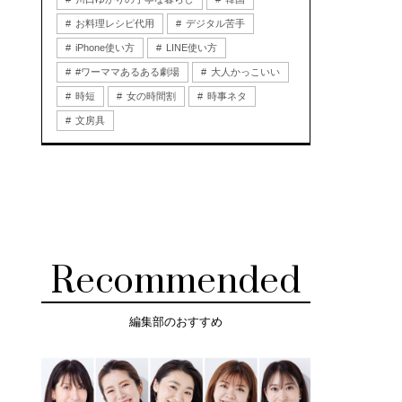
お料理レシピ代用
デジタル苦手
iPhone使い方
LINE使い方
#ワーママあるある劇場
大人かっこいい
時短
女の時間割
時事ネタ
文房具
Recommended
編集部のおすすめ