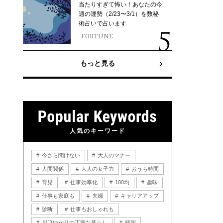
当たりすぎて怖い！あなたの今
週の運勢（2/23〜3/1）を数秘
術占いで占います
FORTUNE
もっと見る
人気のキーワード
今さら聞けない
大人のマナー
人間関係
大人の女子力
おうち時間
育児
仕事効率化
100均
趣味
仕事も家庭も
夫婦
キャリアアップ
診断
仕事もおしゃれも
川口ゆかりの丁寧な暮らし
韓国