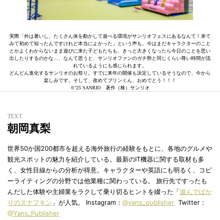
実際「外は暑いし、たくさん体を動かして遊べる環境がサンリオフェスにあるなんて！来て
みて初めて知ったんですけれど本当によかった」という声も。今はまだキャラクターのこと
とかよくわからないまま遊びに来た子どもたちも、きっと大きくなったら今日のことを思い
出したりするのかな…、なんて思うと、サンリオファンのガチ勢と同じくらい尊い時間が流
れているようにも感じられます。
どんどん進化するサンリオのお祭り。すでに来年の開催も決定しているそうなので、今から
楽しみです。そして、改めてプリンくん、おめでとう！！！
©’25 SANRIO 著作（株）サンリオ
TEXT
朝岡真梨
世界50か国200都市を超える海外旅行の経験をもとに、各地のグルメや
観光スポットの魅力を紹介している。最新のIT機器に関する取材も多
く、女性目線からの分析が得意。キャラクターや英語にも明るく、コピ
ーライティングの分野では他業種に関わっている。 旅行先ですったも
んだした体験や主婦業をラクして乗り切るヒントを綴った「
遊んでばか
りのスナフキン
」が人気。 Instagram：
@yans_publisher
Twitter：
@Yans_Publisher