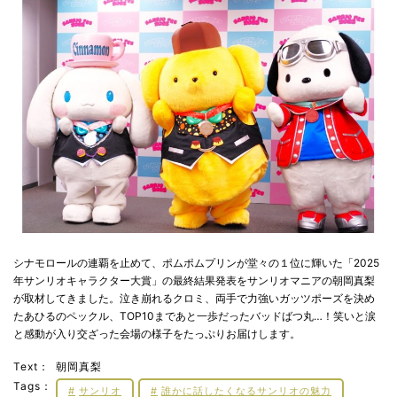
シナモロールの連覇を止めて、ポムポムプリンが堂々の１位に輝いた「2025
年サンリオキャラクター大賞」の最終結果発表をサンリオマニアの朝岡真梨
が取材してきました。泣き崩れるクロミ、両手で力強いガッツポーズを決め
たあひるのペックル、TOP10まであと一歩だったバッドばつ丸…！笑いと涙
と感動が入り交ざった会場の様子をたっぷりお届けします。
Text：
朝岡真梨
Tags：
サンリオ
誰かに話したくなるサンリオの魅力