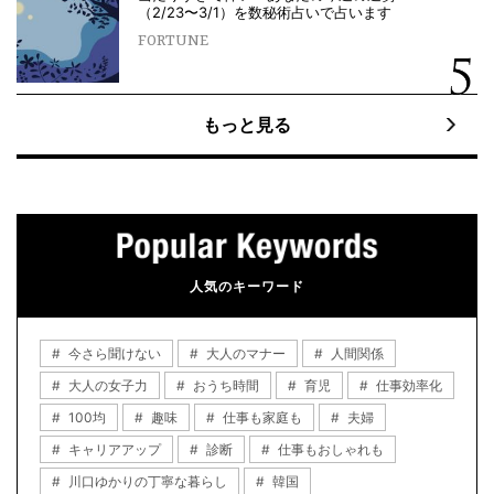
（2/23〜3/1）を数秘術占いで占います
FORTUNE
もっと見る
人気のキーワード
今さら聞けない
大人のマナー
人間関係
大人の女子力
おうち時間
育児
仕事効率化
100均
趣味
仕事も家庭も
夫婦
キャリアアップ
診断
仕事もおしゃれも
川口ゆかりの丁寧な暮らし
韓国