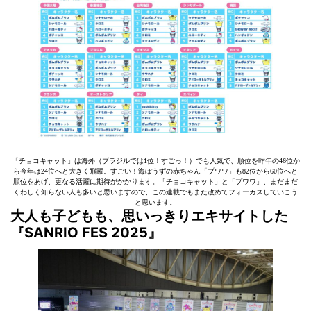
「チョコキャット」は海外（ブラジルでは1位！すごっ！）でも人気で、順位を昨年の46位か
ら今年は24位へと大きく飛躍。すごい！海ぼうずの赤ちゃん「プワワ」も82位から60位へと
順位をあげ、更なる活躍に期待がかかります。「チョコキャット」と「プワワ」、まだまだ
くわしく知らない人も多いと思いますので、この連載でもまた改めてフォーカスしていこう
と思います。
大人も子どもも、思いっきりエキサイトした
『SANRIO FES 2025』