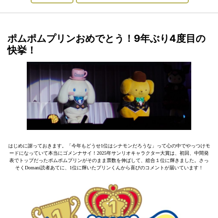
ポムポムプリンおめでとう！9年ぶり4度目の
快挙！
はじめに謝っておきます。「今年もどうせ1位はシナモンだろうな」って心の中でやっつけモ
ードになっていて本当にゴメンナサイ！2025年サンリオキャラクター大賞は、初回、中間発
表でトップだったポムポムプリンがそのまま票数を伸ばして、総合１位に輝きました。さっ
そくDomani読者あてに、1位に輝いたプリンくんから喜びのコメントが届いています！