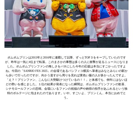
ポムポムプリンは2015年と2016年に連覇して以降、ずっとTOP３をキープしていたのです
が、昨年は一気に4位まで転落。このまさかの事態は多くの人に衝撃が走るニュースになりま
した。ポムポムプリンファンの悔しさをバネにした今年の応援は本当にすごかったですよ
ね。今回の「SANRIO FES 2025」の会場であるパシフィコ横浜へ筆者はみなとみらいの駅か
ら歩いて行ったのですが、向かう道すがら周りを見れば黄色い服の人が多かったんですよ。
「え？！プリンファン、こんなに大勢駆けつけているの！！」と体感でも、例年にはないほ
どの勢いを感じました。１位の結果が発表になった瞬間は、ポムポムプリンファンの歓喜、
シナモロールファンの悲鳴、会場にいるファンの祝福の声や納得の拍手があふれるという独
特のボルテージに包まれたのであります。いや、すごいよ、プリンくん、本当におめでと
う。