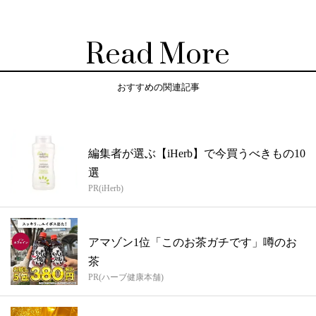
Read More
おすすめの関連記事
編集者が選ぶ【iHerb】で今買うべきもの10
選
PR(iHerb)
アマゾン1位「このお茶ガチです」噂のお
茶
PR(ハーブ健康本舗)