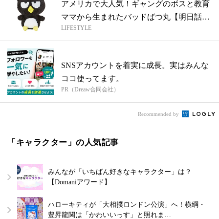
アメリカで大人気！ギャングのボスと教育
ママから生まれたバッドばつ丸【明日話し
LIFESTYLE
たく...
SNSアカウントを着実に成長。実はみんな
ココ使ってます。
PR（Dreaw合同会社）
Recommended by
「キャラクター」の人気記事
みんなが「いちばん好きなキャラクター」は？
【Domaniアワード】
ハローキティが「大相撲ロンドン公演」へ！横綱・
豊昇龍関は「かわいいっす」と照れま…