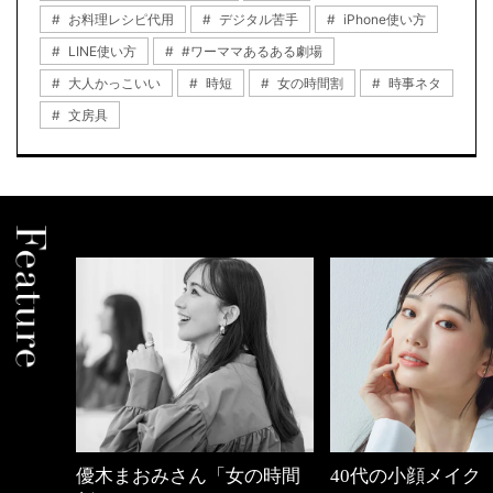
お料理レシピ代用
デジタル苦手
iPhone使い方
LINE使い方
#ワーママあるある劇場
大人かっこいい
時短
女の時間割
時事ネタ
文房具
の時間
40代の小顔メイク
【ワーママのきれ