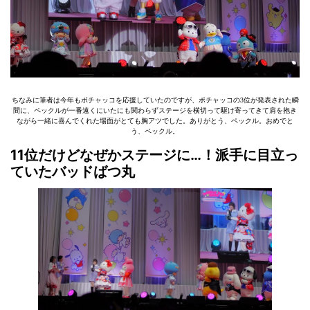
ちなみに筆者は今年もポチャッコを応援していたのですが、ポチャッコの3位が発表された瞬
間に、ペックルが一番遠くにいたにも関わらずステージを横切って駆け寄ってきて肩を抱き
ながら一緒に喜んでくれた場面がとても胸アツでした。ありがとう、ペックル。おめでと
う、ペックル。
11位だけどなぜかステージに…！派手に目立っ
ていたバッドばつ丸