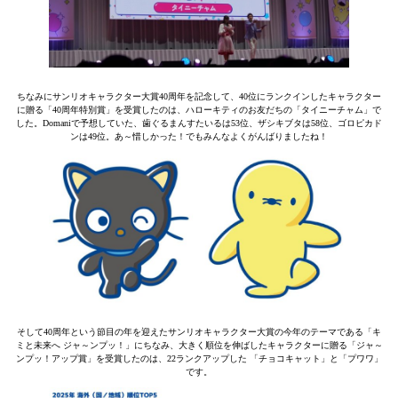
ちなみにサンリオキャラクター大賞40周年を記念して、40位にランクインしたキャラクター
に贈る「40周年特別賞」を受賞したのは、ハローキティのお友だちの「タイニーチャム」で
した。Domaniで予想していた、歯ぐるまんすたいるは53位、ザシキブタは58位、ゴロピカド
ンは49位。あ～惜しかった！でもみんなよくがんばりましたね！
そして40周年という節目の年を迎えたサンリオキャラクター大賞の今年のテーマである「キ
ミと未来へ ジャ～ンプッ！」にちなみ、大きく順位を伸ばしたキャラクターに贈る「ジャ～
ンプッ！アップ賞」を受賞したのは、22ランクアップした 「チョコキャット」と「プワワ」
です。