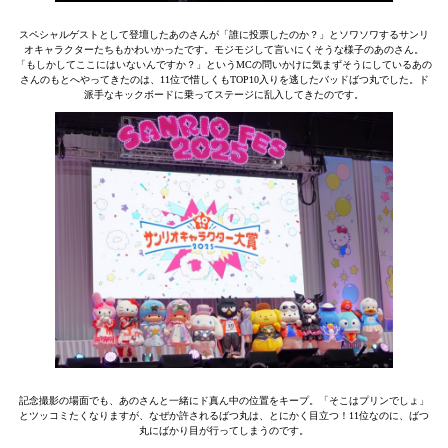
スペシャルゲストとして登壇したあのさんが「誰に投票したのか？」とソワソワするサンリ
オキャラクターたちもかわいかったです。モジモジして言いにくそうな様子のあのさん。
「もしかしてここにはいないんですか？」というMCの問いかけに気まずそうにしているあの
さんのもとへやってきたのは、11位で惜しくもTOP10入りを逃したバッドばつ丸でした。ド
派手なキックボードに乗ってステージに乱入してきたのです。
記念撮影の場面でも、あのさんと一緒にド真ん中の位置をキープ。「そこはプリンでしょ」
とツッコミたくなりますが、なぜか許されるばつ丸は、とにかく目立つ！11位なのに、ばつ
丸にばかり目が行ってしまうのです。