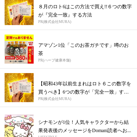
８月のロト6はこの方法で買え!!６つの数字
が『完全一致』する方法
PR(株式会社MURA)
アマゾン1位「このお茶ガチです」噂のお
茶
PR(ハーブ健康本舗)
【昭和43年以前生まれはロト６この数字を
買うべき】6つの数字が「完全一致」する
PR(株式会社MURA)
方...
シナモンが1位！人気キャラクターから結
果発表後のメッセージをDomani読者へお...