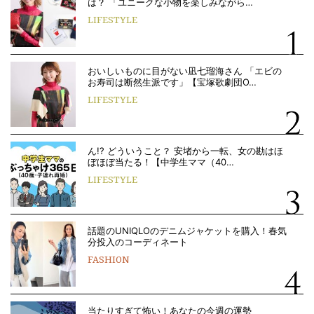
は？ 「ユニークな小物を楽しみながら…
LIFESTYLE
おいしいものに目がない凪七瑠海さん 「エビの
お寿司は断然生派です」【宝塚歌劇団O…
LIFESTYLE
ん!? どういうこと？ 安堵から一転、女の勘はほ
ぼほぼ当たる！【中学生ママ（40…
LIFESTYLE
話題のUNIQLOのデニムジャケットを購入！春気
分投入のコーディネート
FASHION
当たりすぎて怖い！あなたの今週の運勢