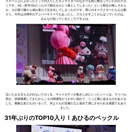
ステージ上に上がったトップ10入りしたキャラクターのなかでも特に際立っていたのがクロ
ミです。4位（昨年3位だったので順位をひとつ落としてしまった）という順位の悔しさから
か、その場で膝から崩れ落ちて泣き出してしまったのです。周りのキャラクターたちも心配
そう。今年は20周年のアニバーサリーでもあったし、クロミがすごくがんばっていたのは、
みんなが知っているところですよね。
泣いたまま立ち上がれないクロミを、マイメロディが抱きしめにいったシーンは、ライバル
同士、切磋琢磨してきたからこその関係性がうかがい知れて、ぐっと胸に迫るものがありま
した。素敵な友だちがいるって、何よりもの宝物だなと改めて感じさせられる場面でもあり
ました。
31年ぶりのTOP10入り！あひるのペックル