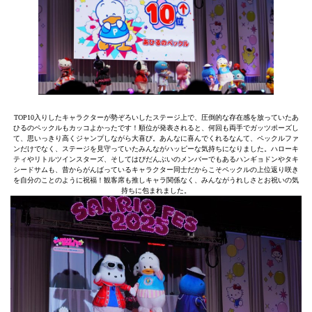
TOP10入りしたキャラクターが勢ぞろいしたステージ上で、圧倒的な存在感を放っていたあ
ひるのペックルもカッコよかったです！順位が発表されると、何回も両手でガッツポーズし
て、思いっきり高くジャンプしながら大喜び。あんなに喜んでくれるなんて、ペックルファ
ンだけでなく、ステージを見守っていたみんながハッピーな気持ちになりました。ハローキ
ティやリトルツインスターズ、そしてはぴだんぶいのメンバーでもあるハンギョドンやタキ
シードサムも、昔からがんばっているキャラクター同士だからこそペックルの上位返り咲き
を自分のことのように祝福！観客席も推しキャラ関係なく、みんながうれしさとお祝いの気
持ちに包まれました。