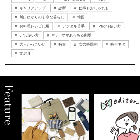
キャリアアップ
診断
仕事もおしゃれも
川口ゆかりの丁寧な暮らし
韓国
お料理レシピ代用
デジタル苦手
iPhone使い方
LINE使い方
#ワーママあるある劇場
大人かっこいい
時短
女の時間割
時事ネタ
文房具