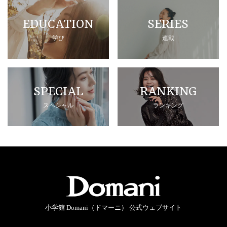
EDUCATION
SERIES
学び
連載
SPECIAL
RANKING
スペシャル
ランキング
小学館 Domani（ドマーニ） 公式ウェブサイト