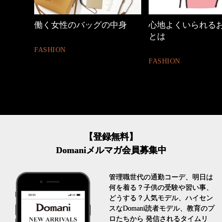
中身
心地よくいられるおしゃれ
40代の小顔メイク
とは
BEAUTY
FASHION
【登録無料】
Domaniメルマガ会員募集中
管理職世代の通勤コーデ、明日は
何を着る？子供の受験や習い事、
どうする？人気モデル、ハイセン
スなDomani読者モデル、教育のプ
ロたちから 発信されるタイムリ