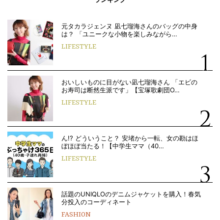
元タカラジェンヌ 凪七瑠海さんのバッグの中身
は？ 「ユニークな小物を楽しみながら…
LIFESTYLE
おいしいものに目がない凪七瑠海さん 「エビの
お寿司は断然生派です」【宝塚歌劇団O…
LIFESTYLE
ん!? どういうこと？ 安堵から一転、女の勘はほ
ぼほぼ当たる！【中学生ママ（40…
LIFESTYLE
話題のUNIQLOのデニムジャケットを購入！春気
分投入のコーディネート
FASHION