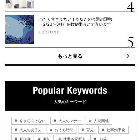
当たりすぎて怖い！あなたの今週の運勢
（2/23〜3/1）を数秘術占いで占います
FORTUNE
もっと見る
人気のキーワード
今さら聞けない
大人のマナー
人間関係
大人の女子力
おうち時間
育児
仕事効率化
100均
趣味
仕事も家庭も
夫婦