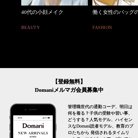
イク
働く女性のバッグの中身
心地よくい
とは
FASHION
FASHION
【登録無料】
Domaniメルマガ会員募集中
管理職世代の通勤コーデ、明日は
何を着る？子供の受験や習い事、
どうする？人気モデル、ハイセン
スなDomani読者モデル、教育のプ
ロたちから 発信されるタイムリ