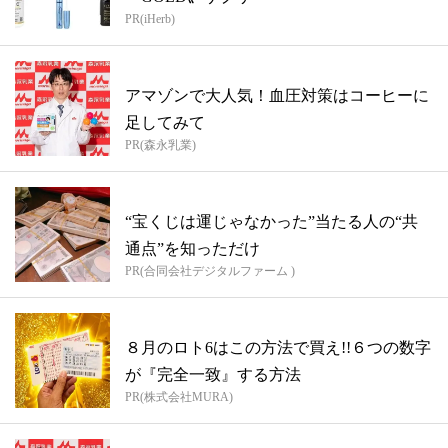
PR(iHerb)
アマゾンで大人気！血圧対策はコーヒーに
足してみて
PR(森永乳業)
“宝くじは運じゃなかった”当たる人の“共
通点”を知っただけ
PR(合同会社デジタルファーム )
８月のロト6はこの方法で買え!!６つの数字
が『完全一致』する方法
PR(株式会社MURA)