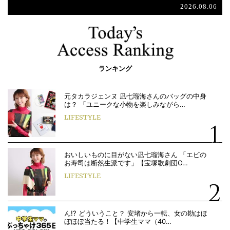
2026.08.06
ランキング
元タカラジェンヌ 凪七瑠海さんのバッグの中身
は？ 「ユニークな小物を楽しみながら…
LIFESTYLE
おいしいものに目がない凪七瑠海さん 「エビの
お寿司は断然生派です」【宝塚歌劇団O…
LIFESTYLE
ん!? どういうこと？ 安堵から一転、女の勘はほ
ぼほぼ当たる！【中学生ママ（40…