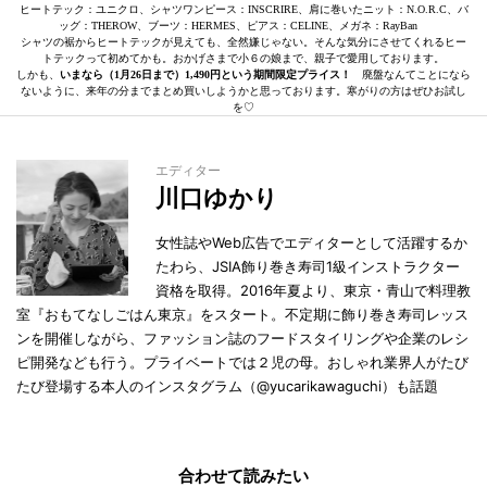
ヒートテック：ユニクロ、シャツワンピース：INSCRIRE、肩に巻いたニット：N.O.R.C、バ
ッグ：THEROW、ブーツ：HERMES、ピアス：CELINE、メガネ：RayBan
シャツの裾からヒートテックが見えても、全然嫌じゃない。そんな気分にさせてくれるヒー
トテックって初めてかも。おかげさまで小６の娘まで、親子で愛用しております。
しかも、
いまなら（1月26日まで）1,490円という期間限定プライス！
廃盤なんてことになら
ないように、来年の分までまとめ買いしようかと思っております。寒がりの方はぜひお試し
を♡
エディター
川口ゆかり
女性誌やWeb広告でエディターとして活躍するか
たわら、JSIA飾り巻き寿司1級インストラクター
資格を取得。2016年夏より、東京・青山で料理教
室『おもてなしごはん東京』をスタート。不定期に飾り巻き寿司レッス
ンを開催しながら、ファッション誌のフードスタイリングや企業のレシ
ピ開発なども行う。プライベートでは２児の母。おしゃれ業界人がたび
たび登場する本人のインスタグラム（@yucarikawaguchi）も話題
合わせて読みたい