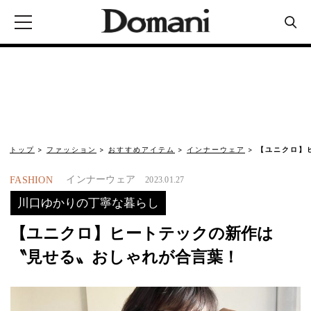
トップ
ファッション
おすすめアイテム
インナーウェア
【ユニクロ】
インナーウェア
FASHION
2023.01.27
川口ゆかりの丁寧な暮らし
【ユニクロ】ヒートテックの新作は
〝見せる〟おしゃれが合言葉！