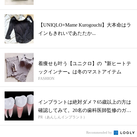
【UNIQLO×Mame Kurogouchi】大本命はラ
インもきれいであたたか...
着痩せも叶う【ユニクロ】の〝新ヒートテ
ックインナー〟は冬のマストアイテム
FASHION
インプラントは絶対ダメ？65歳以上の方は
確認してみて。20名の歯科医師監修のガ
PR（あんしんインプラント）
イ...
Recommended by