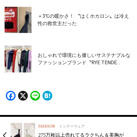
＋3℃の暖かさ！ 〝はくホカロン〟は冷え
性の救世主だった
おしゃれで環境にも優しいサステナブルな
ファッションブランド〝RYE TENDE…
Facebook
X
Line
Hatena
FASHION
インナーウェア
275万枚以上売れてるラクちん＆美胸が