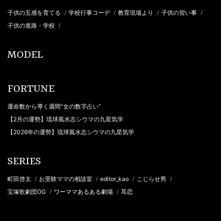
子供の五感を育てる
学校行事コーデ
教育現場より
子供の習い事
/
/
/
/
子供の進路・学校
/
MODEL
FORTUNE
運命数から導く週間“女の数字占い”
【2月の運勢】琉球風水志シウマの九星気学
【2026年の運勢】琉球風水志シウマの九星気学
SERIES
町田啓太
お受験ママの相談室
editor_kao
こじらせ男
/
/
/
/
宝塚歌劇団OG
ワーママあるある劇場
耳恋
/
/