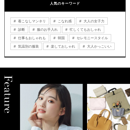
人気のキーワード
着こなしマンネリ
こなれ感
大人の女子力
診断
服のお手入れ
忙しくてもおしゃれ
仕事もおしゃれも
韓国
セレモニースタイル
気温別の服装
楽しておしゃれ
大人かっこいい