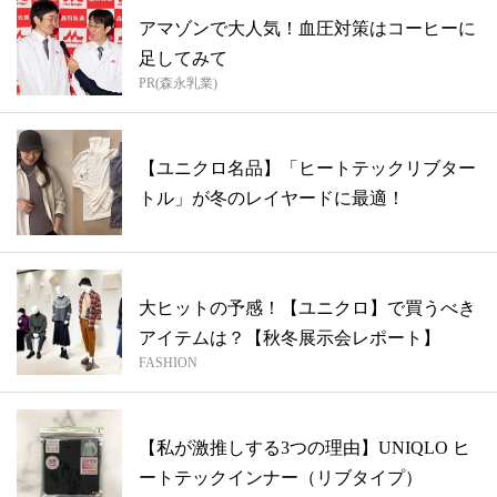
アマゾンで大人気！血圧対策はコーヒーに
足してみて
PR(森永乳業)
【ユニクロ名品】「ヒートテックリブター
トル」が冬のレイヤードに最適！
大ヒットの予感！【ユニクロ】で買うべき
アイテムは？【秋冬展示会レポート】
FASHION
【私が激推しする3つの理由】UNIQLO ヒ
ートテックインナー（リブタイプ）