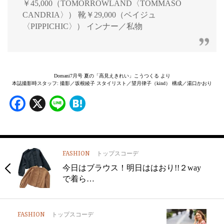
￥45,000（TOMORROWLAND〈TOMMASO
CANDRIA〉） 靴￥29,000（ベイジュ
〈PIPPICHIC〉） インナー／私物
Domani7月号 夏の「高見えきれい」こうつくる より
本誌撮影時スタッフ: 撮影／坂根綾子 スタイリスト／望月律子（kind） 構成／湯口かおり
Facebook
X
Line
Hatena
FASHION
トップスコーデ
今日はブラウス！明日ははおり!!２way
で着ら…
FASHION
トップスコーデ