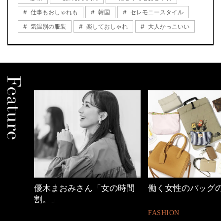
仕事もおしゃれも
韓国
セレモニースタイル
気温別の服装
楽しておしゃれ
大人かっこいい
優木まおみさん「女の時間
働く女性のバッグ
割。」
FASHION