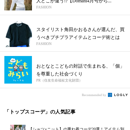
人どこが違う!?【Domani4月号から...
FASHION
スタイリスト角田かおるさんが選んだ、買
うべきプチプラアイテムとコーデ術とは
FASHION
おとなとこどもの対話で生まれる、「個」
を尊重した社会づくり
PR（住友生命福祉文化財団）
Recommended by
「トップスコーデ」の人気記事
【シャツ×ニット】の重ね着コーデ20選！アイテム別