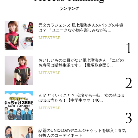
ランキング
元タカラジェンヌ 凪七瑠海さんのバッグの中身
は？ 「ユニークな小物を楽しみながら…
LIFESTYLE
おいしいものに目がない凪七瑠海さん 「エビの
お寿司は断然生派です」【宝塚歌劇団O…
LIFESTYLE
ん!? どういうこと？ 安堵から一転、女の勘はほ
ぼほぼ当たる！【中学生ママ（40…
LIFESTYLE
話題のUNIQLOのデニムジャケットを購入！春気
分投入のコーディネート