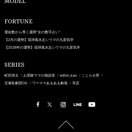
MODEL
FORTUNE
運命数から導く週間“女の数字占い”
【2月の運勢】琉球風水志シウマの九星気学
【2026年の運勢】琉球風水志シウマの九星気学
SERIES
町田啓太
お受験ママの相談室
editor_kao
こじらせ男
/
/
/
/
宝塚歌劇団OG
ワーママあるある劇場
耳恋
/
/