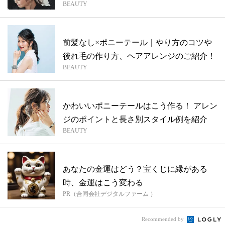
BEAUTY
ア
前髪なし×ポニーテール｜やり方のコツや
後れ毛の作り方、ヘアアレンジのご紹介！
BEAUTY
かわいいポニーテールはこう作る！ アレン
ジのポイントと長さ別スタイル例を紹介
BEAUTY
あなたの金運はどう？宝くじに縁がある
時、金運はこう変わる
PR（合同会社デジタルファーム ）
Recommended by