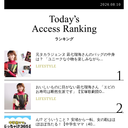
2026.08.10
ランキング
元タカラジェンヌ 凪七瑠海さんのバッグの中身
は？ 「ユニークな小物を楽しみながら…
LIFESTYLE
おいしいものに目がない凪七瑠海さん 「エビの
お寿司は断然生派です」【宝塚歌劇団O…
LIFESTYLE
ん!? どういうこと？ 安堵から一転、女の勘はほ
ぼほぼ当たる！【中学生ママ（40…