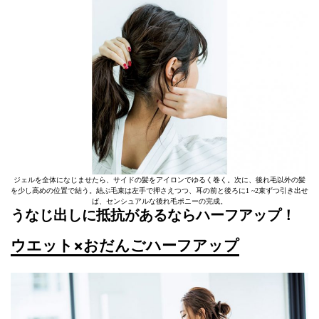
ジェルを全体になじませたら、サイドの髪をアイロンでゆるく巻く。次に、後れ毛以外の髪
を少し高めの位置で結う。結ぶ毛束は左手で押さえつつ、耳の前と後ろに1 ~2束ずつ引き出せ
ば、センシュアルな後れ毛ポニーの完成。
うなじ出しに抵抗があるならハーフアップ！
ウエット×おだんごハーフアップ