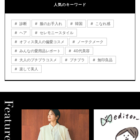
人気のキーワード
診断
服のお手入れ
韓国
こなれ感
ヘア
セレモニースタイル
オフィス美人の偏愛コスメ
ノーテクメーク
みんなの愛用品レポート
40代美容
大人のプチプラコスメ
プチプラ
無印良品
楽して美人