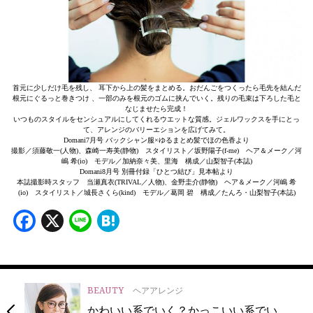
首元に少しだけ毛を残し、 耳下から上の髪をまとめる。おだんごをつくったら毛先を結んだ
根元にぐるっと巻きつけ 、一部のみを根元のゴムに挟んでいく。残りの毛束は下ろした毛と
なじませたら完成！
いつものスタイルをセンシュアルにしてくれるウエットな質感。ジェルワックスを手にとっ
て、アレンジのバリーエションを広げてみて。
Domani7月号 バックシャン服×ゆるまとめ髪でほの色香より
撮影／須藤敬一(人物)、森崎一寿美(静物) スタイリスト／坂野陽子(f-me) ヘア＆メーク／河
嶋 希(io) モデル／加納奈々美、里海 構成／山梨智子(本誌)
Domani8月号 別冊付録「ひとつ結び」見本帖より
本誌撮影時スタッフ 当瀬真衣(TRIVAL／人物)、金野圭介(静物) ヘア＆メーク／河嶋 希
(io) スタイリスト／城長さくら(kind) モデル／葛岡 碧 構成／たんろ・山梨智子(本誌)
Facebook
X
Line
Hatena
BEAUTY
ヘアアレンジ
かわいい系でいく？かっこいい系でい