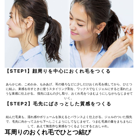
【STEP1】顔周りを中心におくれ毛をつくる
あらかじめ、こめかみ、もみあげ、耳の後ろなどに少しだけおくれ毛を残してから、ひとつ
に結ぶ。束感を出すときに使うスタイリング剤を、ワックスでなくジェルにすると濡れたよ
うな束感に仕上がる。 指先にほんの少し取り、おくれ毛をつまむようにしながらなじませて
いく。
【STEP2】毛先にばさっとした質感をつくる
結んだ毛束も、濡れ感やボリュームを加えるとバランスよく仕上がる。ジェルのついた指先
で、毛先に向かって上から下へしごくようにしてなじませて。つまむ毛束の量をまちまちに
して、あえて無造作な束感をつくるようにするとおしゃれ。
耳周りのおくれ毛でひとつ結び