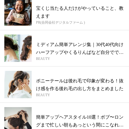
宝くじ当たる人だけがやっていること、教
えます
PR(合同会社デジタルファーム )
ミディアム簡単アレンジ集｜30代40代向け
ハーフアップやくるりんぱなど自分でで
BEAUTY
き...
ポニーテールは後れ毛で印象が変わる！抜
け感を作る後れ毛の出し方をまとめました
BEAUTY
簡単アップヘアスタイル10選！ボブ〜ロン
グまで忙しい朝もあっという間にこなれヘ