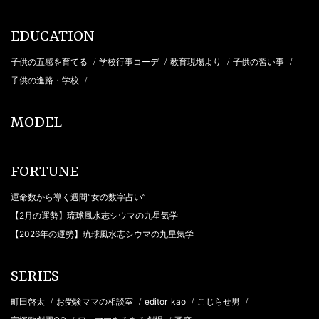
EDUCATION
子供の五感を育てる
学校行事コーデ
教育現場より
子供の習い事
/
/
/
/
子供の進路・学校
/
MODEL
FORTUNE
運命数から導く週間“女の数字占い”
【2月の運勢】琉球風水志シウマの九星気学
【2026年の運勢】琉球風水志シウマの九星気学
SERIES
町田啓太
お受験ママの相談室
editor_kao
こじらせ男
/
/
/
/