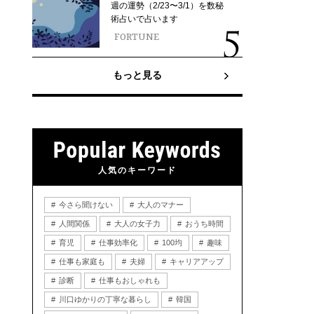
週の運勢（2/23〜3/1）を数秘
術占いで占います
FORTUNE
もっと見る
人気のキーワード
今さら聞けない
大人のマナー
人間関係
大人の女子力
おうち時間
育児
仕事効率化
100均
趣味
仕事も家庭も
夫婦
キャリアアップ
診断
仕事もおしゃれも
川口ゆかりの丁寧な暮らし
韓国