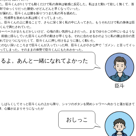
た。臣斗くんが1ミリでも動くだけで私の身体は敏感に反応した。私はまだ動いて欲しく無くて、首
対でゆっくりだった腰使いがどんどんと早くなっていった。
が漏れた。臣斗くんは腰を振りつつまた私の耳を舐めた。
と、性感帯を攻められ私は軽くイってしまった。
た。臣斗くんの上に乗ることで、さらに深く深く私の中に入ってきた。もうそれだけで私の身体は臣
くんで満たされていた。
ローペースがまたもどかしいけど、心地の良い気持ちよさだった。まるでゆりかごの中にいるような
、前後に揺らしていた臣斗くんの手の動きが早くなる。それに合わせるかのように私の腰は自分の意
れてひとつになりたくて、臣斗くんに押し付けるように激しく動いた。
とのない深いところまで臣斗くんが入っていった時、臣斗くんが小さな声で「ゴメン」と言ってイっ
ってしまった。そのままの体勢で臣斗くんにもたれかかった。
てるよ。あんと一緒になれてよかった
臣斗
。しばらくしてそっと臣斗くんの上から降り、シャツのボタンを閉めシャワーへ向かうと蓮が起きて
瞬、心臓が止まりそうになったが
おしっこ