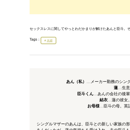
セックスレスに関してやっとわだかまりが解けたあんと臣斗。そ
Tags：
夫婦
あん（私）
…メーカー勤務のシング
蓮
…生意
臣斗くん
…あんの会社の後輩
結衣
…蓮の彼女
お母様
…臣斗の母。英
シングルマザーのあんは、臣斗との新しい家族の形