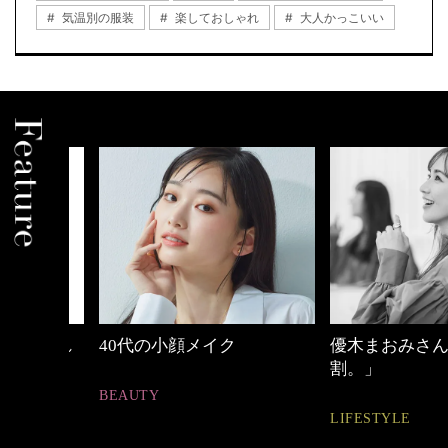
気温別の服装
楽しておしゃれ
大人かっこいい
しゃれ
40代の小顔メイク
優木まおみさん「
割。」
BEAUTY
LIFESTYLE