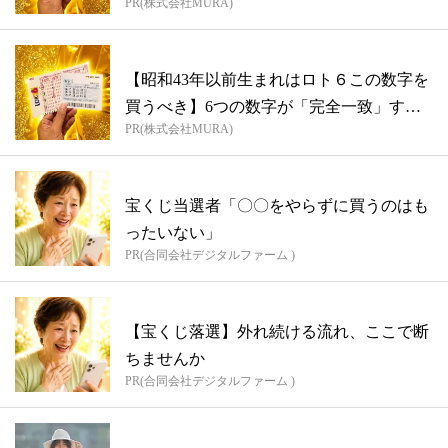
PR(株式会社MURA)
【昭和43年以前生まれはロト６この数字を
買うべき】6つの数字が「完全一致」する
PR(株式会社MURA)
方...
宝くじ当選者「〇〇をやらずに買うのはも
ったいない」
PR(合同会社デジタルファーム )
【宝くじ落選】外れ続ける流れ、ここで断
ちませんか
PR(合同会社デジタルファーム )