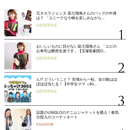
元タカラジェンヌ 凪七瑠海さんのバッグの中身
は？ 「ユニークな小物を楽しみながら…
LIFESTYLE
おいしいものに目がない凪七瑠海さん 「エビの
お寿司は断然生派です」【宝塚歌劇団O…
LIFESTYLE
ん!? どういうこと？ 安堵から一転、女の勘はほ
ぼほぼ当たる！【中学生ママ（40…
LIFESTYLE
話題のUNIQLOのデニムジャケットを購入！春気
分投入のコーディネート
FASHION