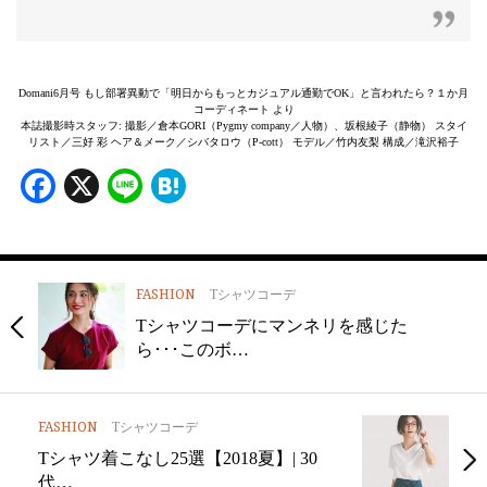
Domani6月号 もし部署異動で「明日からもっとカジュアル通勤でOK」と言われたら？１か月
コーディネート より
本誌撮影時スタッフ: 撮影／倉本GORI（Pygmy company／人物）、坂根綾子（静物） スタイ
リスト／三好 彩 ヘア＆メーク／シバタロウ（P-cott） モデル／竹内友梨 構成／滝沢裕子
Facebook
X
Line
Hatena
FASHION
Tシャツコーデ
Tシャツコーデにマンネリを感じた
ら･･･このボ…
FASHION
Tシャツコーデ
Tシャツ着こなし25選【2018夏】| 30
代…