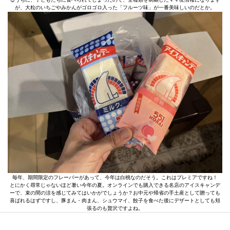
が、大粒のいちごやみかんがゴロゴロ入った「フルーツ味」が一番美味しいのだとか。
毎年、期間限定のフレーバーがあって、今年は白桃なのだそう。これはプレミアですね！
とにかく尋常じゃないほど暑い今年の夏。オンラインでも購入できる名店のアイスキャンデ
ーで、束の間の涼を感じてみてはいかがでしょうか？お中元や帰省の手土産として贈っても
喜ばれるはずですし、豚まん・肉まん、シュウマイ、餃子を食べた後にデザートとしても頬
張るのも贅沢ですよね。