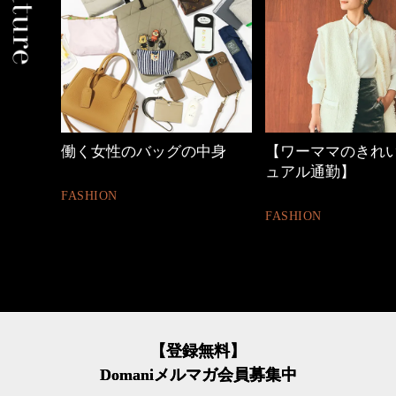
中身
【ワーママのきれいめカジ
優木まおみさん「
ュアル通勤】
割。」
FASHION
LIFESTYLE
【登録無料】
Domaniメルマガ会員募集中