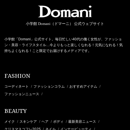
小学館 Domani（ドマーニ） 公式ウェブサイト
小学館「Domani」公式サイト。毎日忙しい40代の働く女性が、ファッショ
ン・美容・ライフスタイル…今よりもっと楽しくなれる！元気になれる！気
持ちよくなれる！こと限定でお届けするメディアです。
FASHION
コーディネート
ファッションコラム
おすすめアイテム
/
/
/
ファッションニュース
/
BEAUTY
メイク
スキンケア
ヘア
ボディ
最新美容ニュース
/
/
/
/
/
クリスマスコフレ2025
ネイル
インナービューティ
/
/
/