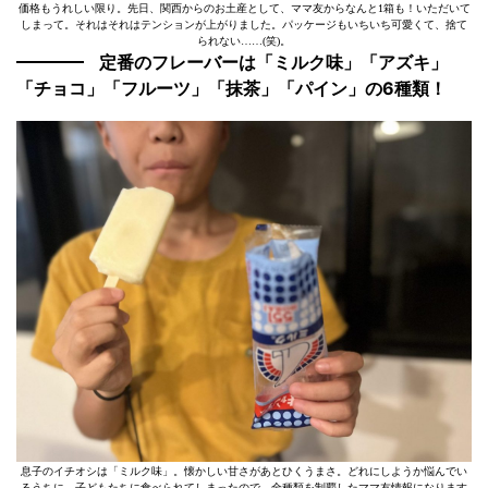
価格もうれしい限り。先日、関西からのお土産として、ママ友からなんと1箱も！いただいて
しまって。それはそれはテンションが上がりました。パッケージもいちいち可愛くて、捨て
られない……(笑)。
定番のフレーバーは「ミルク味」「アズキ」
「チョコ」「フルーツ」「抹茶」「パイン」の6種類！
息子のイチオシは「ミルク味」。懐かしい甘さがあとひくうまさ。どれにしようか悩んでい
るうちに、子どもたちに食べられてしまったので、全種類を制覇したママ友情報になります