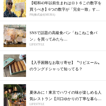
【昭和43年以前生まれはロト６この数字を
買うべき】6つの数字が「完全一致」する
PR(株式会社MURA)
方...
SNSで話題の高級食パン「ねこねこ食パ
ン」を買ってみたら…
LIFESTYLE
【入手困難なお取り寄せ】〝リビエール〟
のラングドシャって知ってる？
夏休みに！東京でハワイの味が楽しめる人
気レストラン【川口ゆかりの丁寧な暮ら
LIFESTYLE
し】