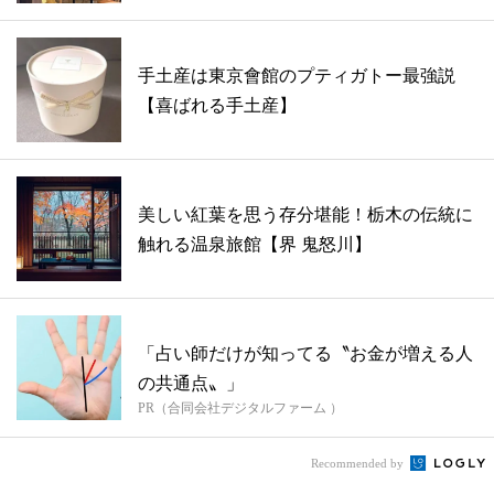
手土産は東京會館のプティガトー最強説
【喜ばれる手土産】
美しい紅葉を思う存分堪能！栃木の伝統に
触れる温泉旅館【界 鬼怒川】
「占い師だけが知ってる〝お金が増える人
の共通点〟」
PR（合同会社デジタルファーム ）
Recommended by