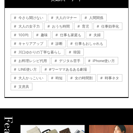
今さら聞けない
大人のマナー
人間関係
大人の女子力
おうち時間
育児
仕事効率化
100均
趣味
仕事も家庭も
夫婦
キャリアアップ
診断
仕事もおしゃれも
川口ゆかりの丁寧な暮らし
韓国
お料理レシピ代用
デジタル苦手
iPhone使い方
LINE使い方
#ワーママあるある劇場
大人かっこいい
時短
女の時間割
時事ネタ
文房具