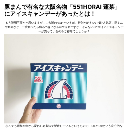
豚まんで有名な大阪名物「551HORAI 蓬莱」
にアイスキャンデーがあったとは！
もう説明不要かと思いますが……大阪の“551”といえば、行列が絶えない“超”人気店。豚まん
や焼売など、一度食べたら病みつきになる味で有名ですが、そんな551に実はアイスキャンデ
ーが売っているのをご存知でしょうか？
なんでも昭和29年から変わらぬ製法で製造しているというもので、1本￥140という良心的な