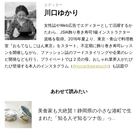
エディター
川口ゆかり
女性誌やWeb広告でエディターとして活躍するか
たわら、JSIA飾り巻き寿司1級インストラクター
資格を取得。2016年夏より、東京・青山で料理教
室『おもてなしごはん東京』をスタート。不定期に飾り巻き寿司レッス
ンを開催しながら、ファッション誌のフードスタイリングや企業のレシ
ピ開発なども行う。プライベートでは２児の母。おしゃれ業界人がたび
たび登場する本人のインスタグラム（
@yucarikawaguchi
）も話題♡
あわせて読みたい
美食家も大絶賛！静岡県の小さな港町で生
まれた「知る人ぞ知るツナ缶」っ…