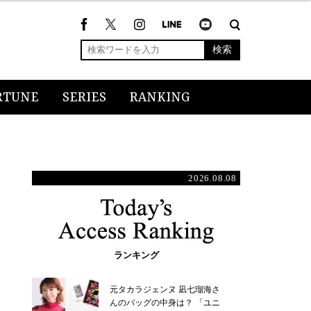
検索
RTUNE
SERIES
RANKING
2026.08.08
ランキング
元タカラジェンヌ 凪七瑠海さ
んのバッグの中身は？ 「ユニ