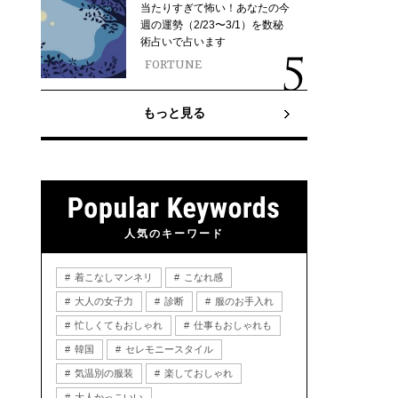
当たりすぎて怖い！あなたの今
週の運勢（2/23〜3/1）を数秘
術占いで占います
FORTUNE
もっと見る
人気のキーワード
着こなしマンネリ
こなれ感
大人の女子力
診断
服のお手入れ
忙しくてもおしゃれ
仕事もおしゃれも
韓国
セレモニースタイル
気温別の服装
楽しておしゃれ
大人かっこいい