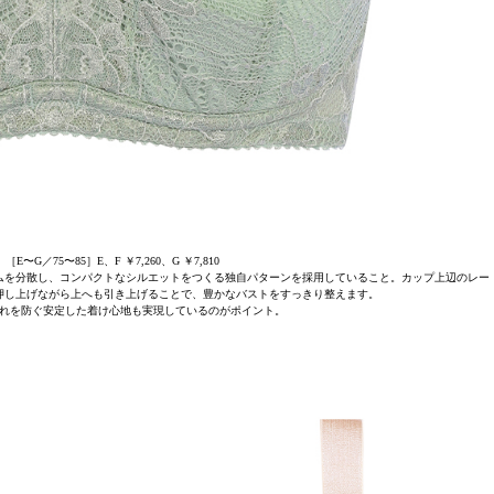
〜G／75〜85］E、F ￥7,260、G ￥7,810
ムを分散し、コンパクトなシルエットをつくる独自パターンを採用していること。カップ上辺のレー
押し上げながら上へも引き上げることで、豊かなバストをすっきり整えます。
れを防ぐ安定した着け心地も実現しているのがポイント。