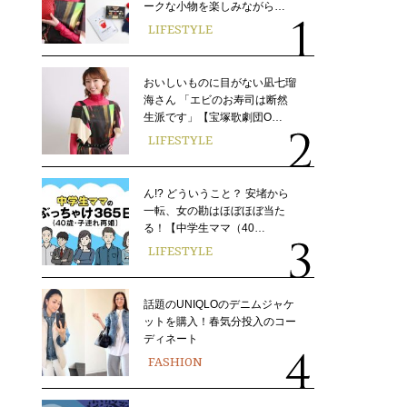
ークな小物を楽しみながら…
LIFESTYLE
おいしいものに目がない凪七瑠
海さん 「エビのお寿司は断然
生派です」【宝塚歌劇団O…
LIFESTYLE
ん!? どういうこと？ 安堵から
一転、女の勘はほぼほぼ当た
る！【中学生ママ（40…
LIFESTYLE
話題のUNIQLOのデニムジャケ
ットを購入！春気分投入のコー
ディネート
FASHION