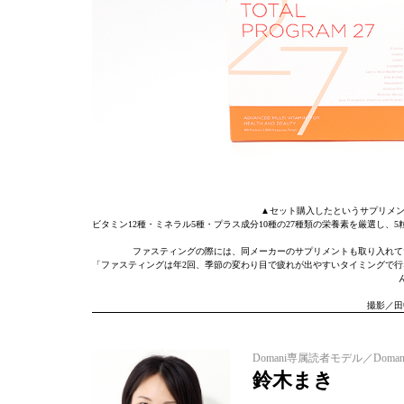
▲セット購入したというサプリメント
ビタミン12種・ミネラル5種・プラス成分10種の27種類の栄養素を厳選し
ファスティングの際には、同メーカーのサプリメントも取り入れて
「ファスティングは年2回、季節の変わり目で疲れが出やすいタイミングで行
撮影／田
Domani専属読者モデル／Doman
鈴木まき