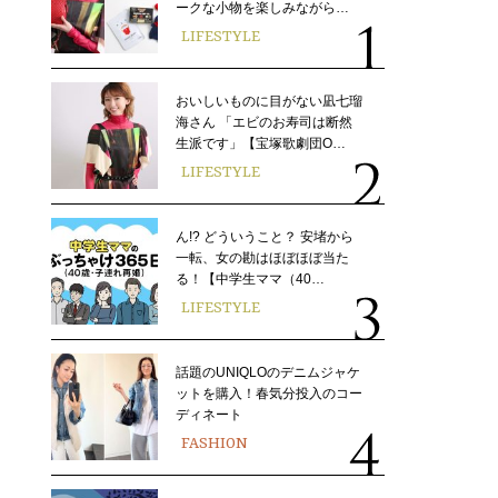
ークな小物を楽しみながら…
LIFESTYLE
おいしいものに目がない凪七瑠
海さん 「エビのお寿司は断然
生派です」【宝塚歌劇団O…
LIFESTYLE
ん!? どういうこと？ 安堵から
一転、女の勘はほぼほぼ当た
る！【中学生ママ（40…
LIFESTYLE
話題のUNIQLOのデニムジャケ
ットを購入！春気分投入のコー
ディネート
FASHION