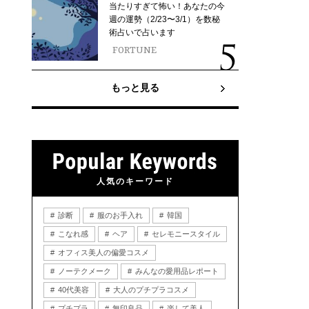
当たりすぎて怖い！あなたの今
週の運勢（2/23〜3/1）を数秘
術占いで占います
FORTUNE
もっと見る
人気のキーワード
診断
服のお手入れ
韓国
こなれ感
ヘア
セレモニースタイル
オフィス美人の偏愛コスメ
ノーテクメーク
みんなの愛用品レポート
40代美容
大人のプチプラコスメ
プチプラ
無印良品
楽して美人