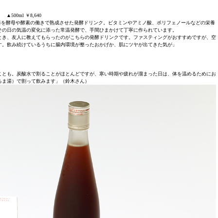
▲500ml ￥8,640
料を酵母や酵素の働きで熟成させた発酵ドリンク。ビタミンやアミノ酸、ポリフェノールなどの栄養
その日の気温の変化に添った常温発酵で、手間ひまかけて丁寧に作られています。
、友人に教えてもらったのがこちらの発酵ドリンクです。ファスティングがおすすめですが、空
す。飲み続けているうちに腸内環境が整ったおかげか、肌にツヤが出てきた気が」
ことも。炭酸水で割ることがほとんどですが、寒い時期や疲れが溜まった日は、体を温めるためにお
ぬるま湯）で割って飲みます」（鈴木さん）