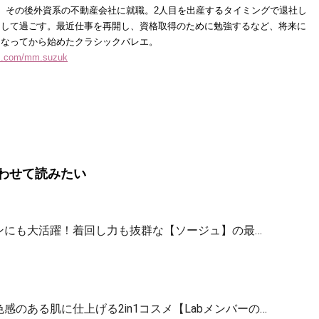
、その後外資系の不動産会社に就職。2人目を出産するタイミングで退社し
として過ごす。最近仕事を再開し、資格取得のために勉強するなど、将来に
になってから始めたクラシックバレエ。
am.com/mm.suzuk
わせて読みたい
ンにも大活躍！着回し力も抜群な【ソージュ】の最…
感のある肌に仕上げる2in1コスメ【Labメンバーの…