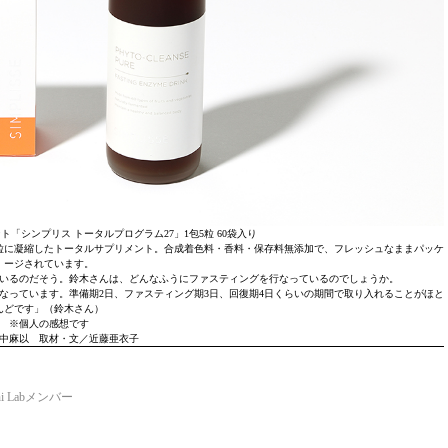
「シンプリス トータルプログラム27」1包5粒 60袋入り
、5粒に凝縮したトータルサプリメント。合成着色料・香料・保存料無添加で、フレッシュなままパッケ
ージされています。
いるのだそう。鈴木さんは、どんなふうにファスティングを行なっているのでしょうか。
なっています。準備期2日、ファスティング期3日、回復期4日くらいの期間で取り入れることがほと
んどです」（鈴木さん）
※個人の感想です
中麻以 取材・文／近藤亜衣子
i Labメンバー