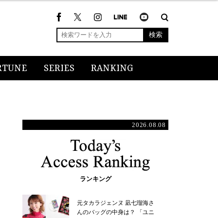
検索
RTUNE
SERIES
RANKING
2026.08.08
ランキング
元タカラジェンヌ 凪七瑠海さ
んのバッグの中身は？ 「ユニ