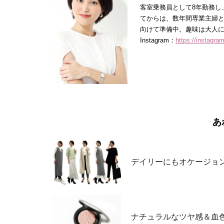
客室乗務員として8年勤務し
てからは、数年間専業主婦
向けて準備中。趣味は大人
Instagram：
https://instagr
あ
デイリーにもオケージョ
ナチュラルなツヤ感＆血色