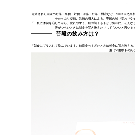
厳選された国産の野菜・果物・穀物・海藻・野草・樹液など、100％天然原
をたっぷり凝縮。熟練の職人による、季節の移り変わりや
「゙夏に体調を崩してから、疲れやすく、肌の調子も下がり気味に。そんなとき
腹がつらいときは朝食を置き換えたりしてもいいと思いま
普段の飲み方は？
「朝食にプラスして飲んでいます。前日食べすぎたときは朝食に置き換える
湯（50度以下の