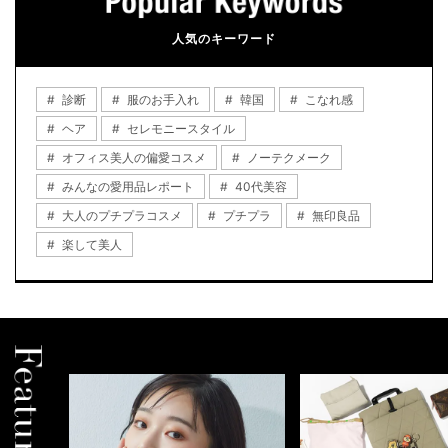
人気のキーワード
診断
服のお手入れ
韓国
こなれ感
ヘア
セレモニースタイル
オフィス美人の偏愛コスメ
ノーテクメーク
みんなの愛用品レポート
40代美容
大人のプチプラコスメ
プチプラ
無印良品
楽して美人