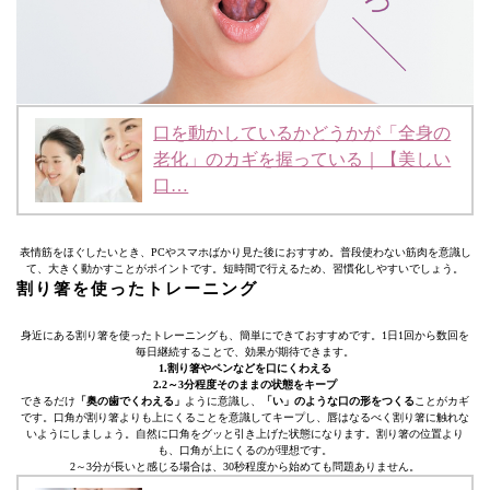
口を動かしているかどうかが「全身の
老化」のカギを握っている｜【美しい
口…
表情筋をほぐしたいとき、PCやスマホばかり見た後におすすめ。普段使わない筋肉を意識し
て、大きく動かすことがポイントです。短時間で行えるため、習慣化しやすいでしょう。
割り箸を使ったトレーニング
身近にある割り箸を使ったトレーニングも、簡単にできておすすめです。1日1回から数回を
毎日継続することで、効果が期待できます。
1.割り箸やペンなどを口にくわえる
2.2～3分程度そのままの状態をキープ
できるだけ
「奥の歯でくわえる」
ように意識し、
「い」のような口の形をつくる
ことがカギ
です。口角が割り箸よりも上にくることを意識してキープし、唇はなるべく割り箸に触れな
いようにしましょう。自然に口角をグッと引き上げた状態になります。割り箸の位置より
も、口角が上にくるのが理想です。
2～3分が長いと感じる場合は、30秒程度から始めても問題ありません。