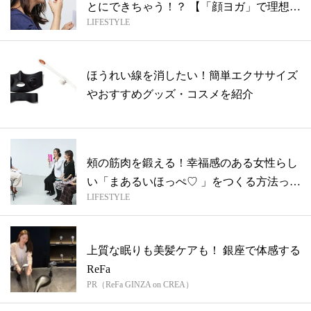
とにできちゃう！？ 【「顔ヨガ」で理想の
LIFESTYLE
女...
ほうれい線を消したい！簡単エクササイズ
やおすすめグッズ・コスメを紹介
頰の筋肉を鍛える！幸福感のある女性らし
い「まあるいほっぺ♡ 」をつくる方法っ
LIFESTYLE
て？...
上質な眠りも美髪ケアも！ 銀座で体感する
ReFa
PR（ReFa GINZA on CREA）