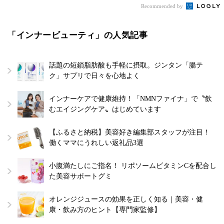
Recommended by
「インナービューティ」の人気記事
話題の短鎖脂肪酸も手軽に摂取。ジンタン「腸テ
ク」サプリで日々を心地よく
インナーケアで健康維持！「NMNファイナ」で〝飲
むエイジングケア〟はじめています
【ふるさと納税】美容好き編集部スタッフが注目！
働くママにうれしい返礼品3選
小腹満たしにご指名！ リポソームビタミンCを配合し
た美容サポートグミ
オレンジジュースの効果を正しく知る｜美容・健
康・飲み方のヒント【専門家監修】