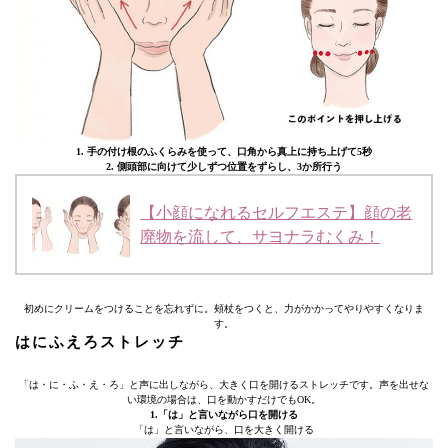
1. 手の付け根のふくらみを使って、口角から真上に持ち上げて5秒
2. 側頭部に向けて少しずつ位置をずらし、3か所行う
【小顔になれるセルフエステ】顔の老
廃物を流して、サヨナラむくみ！
初めにクリームをつけることを忘れずに。頰杖をつくと、力がかかってやりやすくなりま
す。
はにふえろストレッチ
「は・に・ふ・え・ろ」と声に出しながら、大きく口を開けるストレッチです。声を出せな
い環境の場合は、口を動かすだけでもOK。
1.「は」と言いながら口を開ける
「は」と言いながら、口を大きく開ける