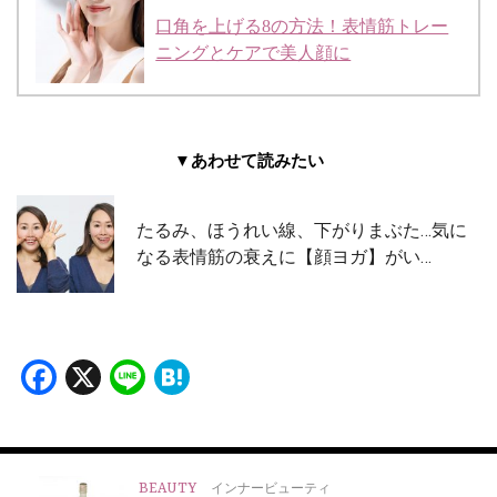
口角を上げる8の方法！表情筋トレー
ニングとケアで美人顔に
▼あわせて読みたい
たるみ、ほうれい線、下がりまぶた…気に
なる表情筋の衰えに【顔ヨガ】がい…
Facebook
X
Line
Hatena
BEAUTY
インナービューティ