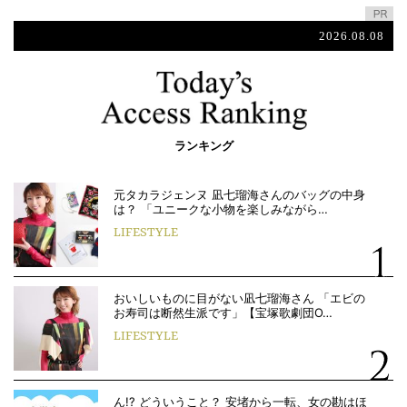
2026.08.08
ランキング
元タカラジェンヌ 凪七瑠海さんのバッグの中身
は？ 「ユニークな小物を楽しみながら…
LIFESTYLE
おいしいものに目がない凪七瑠海さん 「エビの
お寿司は断然生派です」【宝塚歌劇団O…
LIFESTYLE
ん!? どういうこと？ 安堵から一転、女の勘はほ