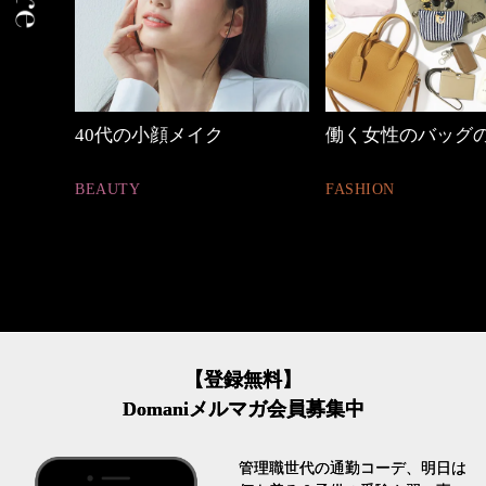
働く女性のバッグの中身
心地よくいられる
とは
FASHION
FASHION
【登録無料】
Domaniメルマガ会員募集中
管理職世代の通勤コーデ、明日は