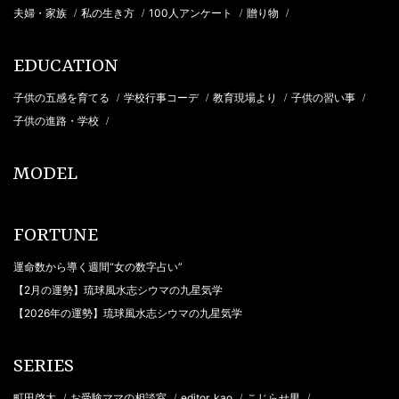
夫婦・家族
私の生き方
100人アンケート
贈り物
/
/
/
/
EDUCATION
子供の五感を育てる
学校行事コーデ
教育現場より
子供の習い事
/
/
/
/
子供の進路・学校
/
MODEL
FORTUNE
運命数から導く週間“女の数字占い”
【2月の運勢】琉球風水志シウマの九星気学
【2026年の運勢】琉球風水志シウマの九星気学
SERIES
町田啓太
お受験ママの相談室
editor_kao
こじらせ男
/
/
/
/