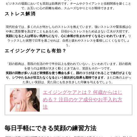
ビジネスの場面においても笑顔は効果的です。チームやクライアントと信頼関係を築くこと
で、お互いに心の距離を縮め、スムーズなやりとりが期待できます。
ストレス解消
現代社会では、多くの人が何かしらのストレスを抱えています。強いストレスや緊張感は心
や体に悪影響を及ぼすこともあるため、日頃からストレスをため込まない工夫が大切です。
笑顔になると人は明るい気持ちになり、心に余裕が生まれやすくなるといわれています。
リ
ラックスした状態で日常を過ごせれば、自然と疲れやストレスを蓄積しにくくなるでしょ
う。
エイジングケアにも有効？
「顔の筋肉は、普段の生活の中で半分以上も使われていない」といわれています。顔の筋肉
を使うのは表情が大きく動くときであり、笑顔もその一つです。
笑顔の回数が多い人ほど表情筋を使う機会も多く、顔のコリがほぐれることで血行がよくな
り、シワやたるみが目立たなくなるという副次的な効果も期待できます
。また口角の上がっ
た美しい笑顔は、見た目にも生き生きした印象を与えるでしょう。
エイジングケアとは？ 何歳からはじ
める？ 注目のケア成分やお手入れ方
法
毎日手軽にできる笑顔の練習方法