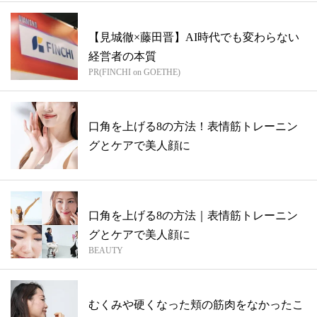
【見城徹×藤田晋】AI時代でも変わらない
経営者の本質
PR(FINCHI on GOETHE)
口角を上げる8の方法！表情筋トレーニン
グとケアで美人顔に
口角を上げる8の方法｜表情筋トレーニン
グとケアで美人顔に
BEAUTY
むくみや硬くなった頬の筋肉をなかったこ