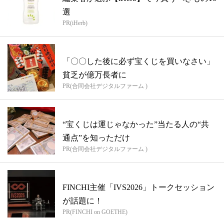
選
PR(iHerb)
「〇〇した後に必ず宝くじを買いなさい」
貧乏が億万長者に
PR(合同会社デジタルファーム )
“宝くじは運じゃなかった”当たる人の“共
通点”を知っただけ
PR(合同会社デジタルファーム )
FINCHI主催「IVS2026」トークセッション
が話題に！
PR(FINCHI on GOETHE)