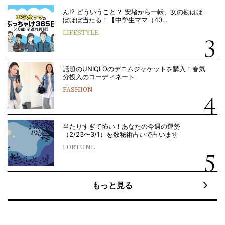
ん!? どういうこと？ 安堵から一転、女の勘はほ
ぼほぼ当たる！【中学生ママ（40…
LIFESTYLE
話題のUNIQLOのデニムジャケットを購入！春気
分投入のコーディネート
FASHION
当たりすぎて怖い！あなたの今週の運勢
（2/23〜3/1）を数秘術占いで占います
FORTUNE
もっと見る