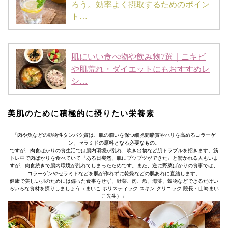
ろう。効率よく摂取するためのポイン
ト…
肌にいい食べ物や飲み物7選｜ニキビ
や肌荒れ・ダイエットにもおすすめレ
シ…
美肌のために積極的に摂りたい栄養素
「肉や魚などの動物性タンパク質は、肌の潤いを保つ細胞間脂質やハリを高めるコラーゲ
ン、セラミドの原料となる必要なもの。
ですが、肉食ばかりの食生活では腸内環境が乱れ、吹き出物など肌トラブルを招きます。筋
トレ中で肉ばかりを食べていて『ある日突然、肌にブツブツができた』と驚かれる人もいま
すが、肉食続きで腸内環境が乱れてしまったためです。また、逆に野菜ばかりの食事では、
コラーゲンやセラミドなどを肌が作れずに乾燥などの肌あれに直結します。
健康で美しい肌のためには偏った食事をせず、野菜、肉、魚、海藻、穀物などできるだけい
ろいろな食材を摂りしましょう（まいこ ホリスティック スキン クリニック 院長・山崎まい
こ先生）」