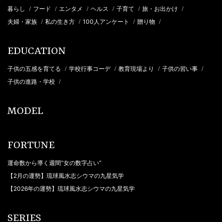
暮らし
フード
エンタメ
ヘルス
子育て
旅・お出かけ
/
/
/
/
/
/
夫婦・家族
私の生き方
100人アンケート
贈り物
/
/
/
/
EDUCATION
子供の五感を育てる
学校行事コーデ
教育現場より
子供の習い事
/
/
/
/
子供の進路・学校
/
MODEL
FORTUNE
運命数から導く週間“女の数字占い”
【2月の運勢】琉球風水志シウマの九星気学
【2026年の運勢】琉球風水志シウマの九星気学
SERIES