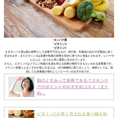
・タンパク質
・ビタミンA
・ビタミンC
まずタンパク質は肌の材料として必要不可欠なもの。肉や魚、乳製品のほか大豆製品に多く
含まれます。またビタミンAは皮膚や粘膜の状態を良好に保つのに有益とされます。レバーや
にんじん、ほうれん草に豊富に含まれています。
さらに、ビタミンCはメラニン色素の生成を抑える効果が期待できるといわれる栄養素です。
メラニン色素によるくすみが気になる人は、ぜひ積極的に取りましょう。食材としては、加
熱しても栄養素が壊れにくいピーマンがおすすめです。
肌のくすみって改善できる？スキンケ
アのポイントやおすすめコスメ（まと
め…
ビタミンCが多く含まれる食べ物を知