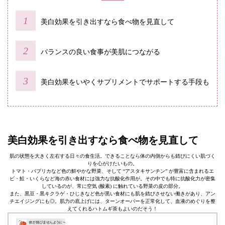
美白効果を引き出すなら食べ物を見直して
バランスの良い食事が美肌につながる
美白効果をいやくサプリメントでサポートする手段も
美白効果を引き出すなら食べ物を見直して
肌の状態を大きく左右する日々の食生活。できることなら体の内側からも錆びにくい肌づく
りを心がけたいもの。
トマト・パプリカなど色の鮮やかな野菜、そして “アスタキサンチン” が豊富に含まれるエ
ビ・鮭・いくらなど海の赤い食材には強力な抗酸化作用が。その中でも特に抗酸化力が密集
しているのが、常に空気 (酸素) に触れている野菜の皮の部分。
また、黒豆・黒キクラゲ・ひじきなど色が黒い食材にも肌を錆びさせない働きがあり、アン
チエイジングにも◎。肌力の底上げには、ターンオーバーを正常化して、血液のめぐりを整
えてくれるハトムギ茶もよいのだそう！