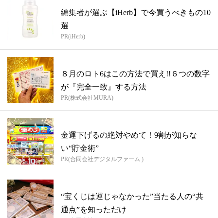
編集者が選ぶ【iHerb】で今買うべきもの10
選
PR(iHerb)
８月のロト6はこの方法で買え!!６つの数字
が『完全一致』する方法
PR(株式会社MURA)
金運下げるの絶対やめて！9割が知らな
い“貯金術”
PR(合同会社デジタルファーム )
“宝くじは運じゃなかった”当たる人の“共
通点”を知っただけ