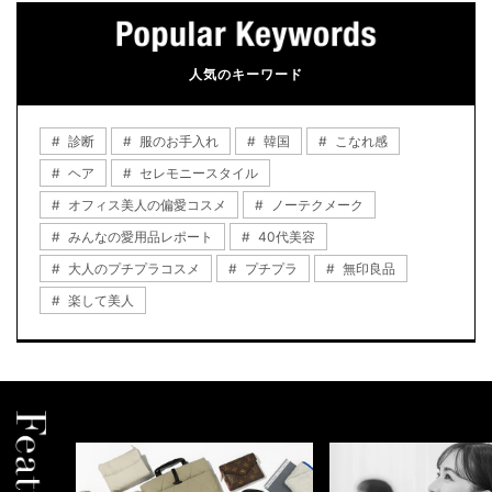
人気のキーワード
診断
服のお手入れ
韓国
こなれ感
ヘア
セレモニースタイル
オフィス美人の偏愛コスメ
ノーテクメーク
みんなの愛用品レポート
40代美容
大人のプチプラコスメ
プチプラ
無印良品
楽して美人