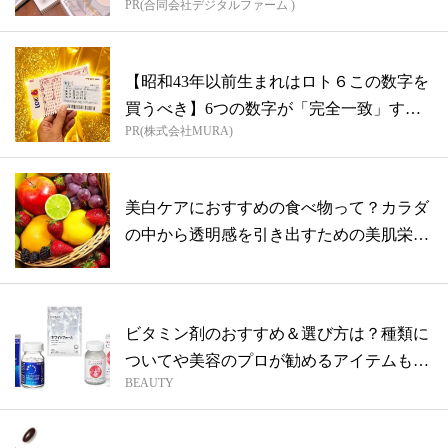
PR(合同会社デジタルファーム )
【昭和43年以前生まれはロト６この数字を
買うべき】6つの数字が「完全一致」する
PR(株式会社MURA)
方...
美白ケアにおすすめの食べ物って？カラダ
の中から透明感を引き出すための美肌栄養
素を...
ビタミン剤のおすすめ＆選び方は？種類に
ついてや美容のプロが勧めるアイテムもピ
BEAUTY
ック...