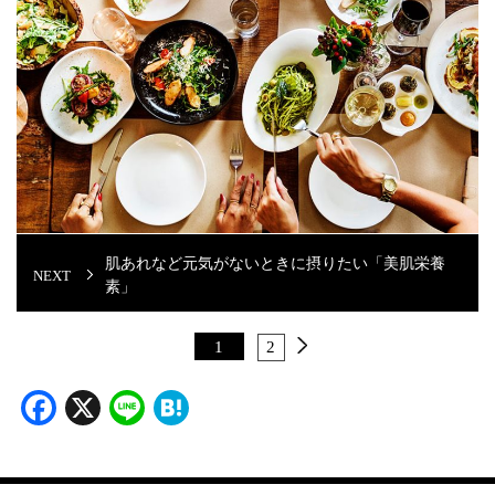
肌あれなど元気がないときに摂りたい「美肌栄養
素」
1
2
Facebook
X
Line
Hatena