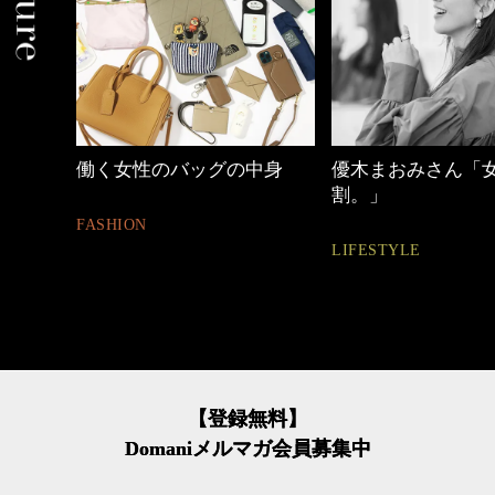
中身
優木まおみさん「女の時間
【ワーママのきれ
割。」
ュアル通勤】
LIFESTYLE
FASHION
【登録無料】
Domaniメルマガ会員募集中