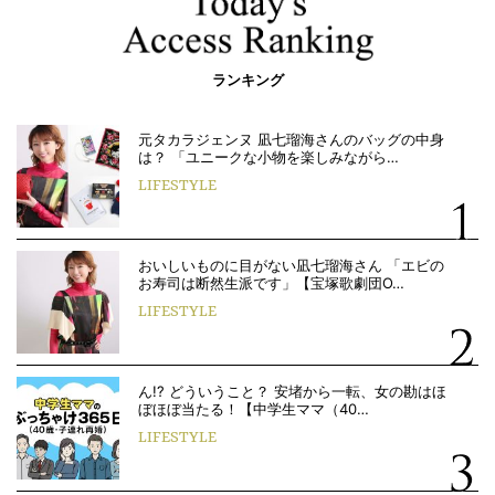
ランキング
元タカラジェンヌ 凪七瑠海さんのバッグの中身
は？ 「ユニークな小物を楽しみながら…
LIFESTYLE
おいしいものに目がない凪七瑠海さん 「エビの
お寿司は断然生派です」【宝塚歌劇団O…
LIFESTYLE
ん!? どういうこと？ 安堵から一転、女の勘はほ
ぼほぼ当たる！【中学生ママ（40…
LIFESTYLE