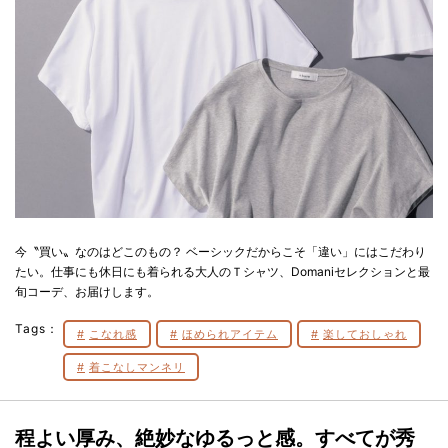
今〝買い〟なのはどこのもの？ ベーシックだからこそ「違い」にはこだわり
たい。仕事にも休日にも着られる大人のＴシャツ、Domaniセレクションと最
旬コーデ、お届けします。
Tags：
こなれ感
ほめられアイテム
楽しておしゃれ
着こなしマンネリ
程よい厚み、絶妙なゆるっと感。すべてが秀