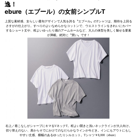
逸！
ebure（エブール）の女前シンプルT
上質な素材感、女らしい最旬デザインで人気を誇る〝エブール〟のTシャツは、期待を上回る
さすがの仕上がり。すべりのよいなめらかなコットンで、ウエストラインをきれいにカバー
するショート丈や、程よいゆったり感のアームホールなど、大人の体型を美しく魅せる要素
が満載。絶対に〝買い〟です！
右上／着こなしがシャープにキマるVネックT。程よい開きと浅いネックラインが大人向け。
切り替えのない、肩からそでにかけてのなだらかなラインが今どき。インにもアウトにもし
やすい丈感、横幅のあるゆったりシルエット。Tシャツ￥8,000（ebure）