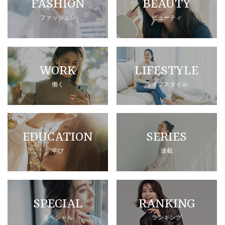
FASHION
BEAUTY
ファッション
ビューティ
WORK
LIFESTYLE
働く
ライフスタイル
EDUCATION
SERIES
学び
連載
SPECIAL
RANKING
スペシャル
ランキング