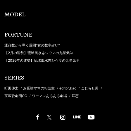
MODEL
FORTUNE
運命数から導く週間“女の数字占い”
【2月の運勢】琉球風水志シウマの九星気学
【2026年の運勢】琉球風水志シウマの九星気学
SERIES
町田啓太
お受験ママの相談室
editor_kao
こじらせ男
/
/
/
/
宝塚歌劇団OG
ワーママあるある劇場
耳恋
/
/