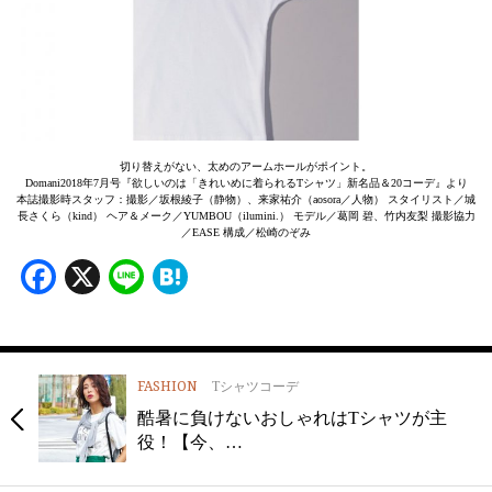
切り替えがない、太めのアームホールがポイント。
Domani2018年7月号『欲しいのは「きれいめに着られるTシャツ」新名品＆20コーデ』より
本誌撮影時スタッフ：撮影／坂根綾子（静物）、来家祐介（aosora／人物） スタイリスト／城
長さくら（kind） ヘア＆メーク／YUMBOU（ilumini.） モデル／葛岡 碧、竹内友梨 撮影協力
／EASE 構成／松崎のぞみ
Facebook
X
Line
Hatena
FASHION
Tシャツコーデ
酷暑に負けないおしゃれはTシャツが主
役！【今、…