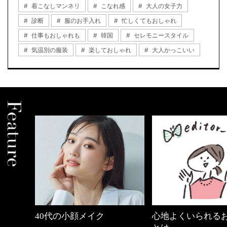
着こなしマンネリ
こなれ感
大人の女子力
診断
服のお手入れ
忙しくてもおしゃれ
仕事もおしゃれも
韓国
セレモニースタイル
気温別の服装
楽しておしゃれ
大人かっこいい
心地よくいられるおしゃれ
優木まおみさん「