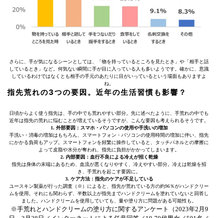
さらに、手が気になるシーンとしては、「物を持っているところを見たとき」や「相手と話
しているとき」など。何気ない瞬間に手が目に入っている人も多いようです。確かに、意識
しているわけではなくとも相手の手元のあたりに目がいっているという場面もありますよ
ね。
指先荒れの3つの要因。近年の生活習慣も影響？
日頃からよく使う指先は、手の中でも荒れやすい部分。先に述べたように、手荒れの中でも
近年は指先の荒れに悩むことが増えているそうですが、こんな要因も考えられるそうです。
1. 外部要因：スマホ・パソコンの使用や手洗いの増加
手洗い・消毒の増加はもちろん、スマートフォン・パソコンの使用時間の増加に伴い、指先
にかかる負荷もアップ。スマートフォンを頻繁に操作していると、タッチパネルとの摩擦に
よって皮脂や水分が奪われ、指先に負担がかかってしまいます。
2. 内部要因：血行不良による冷えが招く乾燥
指先は身体の末端にあるため、血流が悪くなりやすく、冷えやすい部分。冷えは乾燥を招
き、手荒れを起こす要因に。
3. ケア方法：
指先のケアが
不足している
ユースキン製薬が行った調査（※）によると、指先が荒れている方の約96％がハンドクリー
ムを使用。それにも関わらず、半数以上が指先までハンドクリームを塗れていないと回答し
ました。ハンドクリームを使用していても、量や塗り方に問題がある可能性も。
※手荒れとハンドクリームの塗り方に関するアンケート（2023年2月9