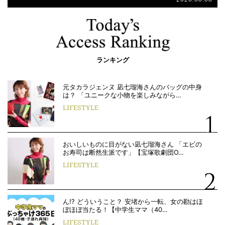
ランキング
元タカラジェンヌ 凪七瑠海さんのバッグの中身
は？ 「ユニークな小物を楽しみながら…
LIFESTYLE
おいしいものに目がない凪七瑠海さん 「エビの
お寿司は断然生派です」【宝塚歌劇団O…
LIFESTYLE
ん!? どういうこと？ 安堵から一転、女の勘はほ
ぼほぼ当たる！【中学生ママ（40…
LIFESTYLE