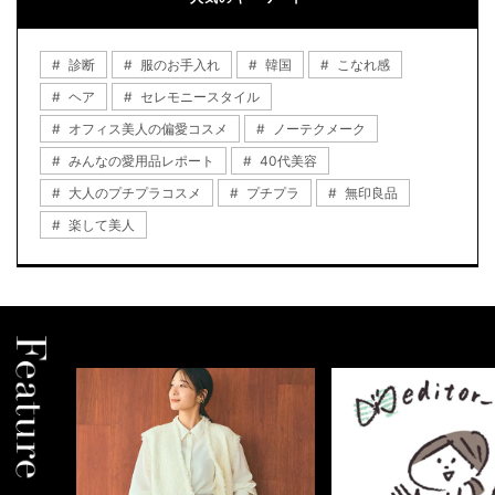
診断
服のお手入れ
韓国
こなれ感
ヘア
セレモニースタイル
オフィス美人の偏愛コスメ
ノーテクメーク
みんなの愛用品レポート
40代美容
大人のプチプラコスメ
プチプラ
無印良品
楽して美人