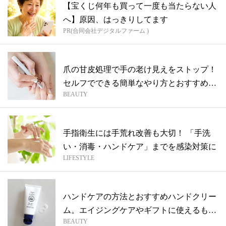
【宝くじ何年も買って一度も当たらない人
へ】原因、はっきりしてます
PR(合同会社デジタルファーム )
爪の甘皮処理で手の老け見えをストップ！
セルフでできる簡単なやり方とおすすめア
BEAUTY
イテ...
手指衛生には手荒れ改善も大切！ 「手洗
い・消毒・ハンドケア」までを感染対策に
LIFESTYLE
ハンドケアの方法とおすすめハンドクリー
ム。エイジングケアやギフトに使えるもの
BEAUTY
を厳...