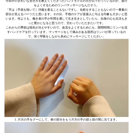
今回手のきれいな見せ方を教えてくださったハンドモデルの方が日々行っているのが、血行
をよくするためのリンパマッサージなんだそう。
「手は（手袋を除いて）洋服を着ることもないですし、化粧をすることもないので一番素の
部分が見えるパーツだと思います。その分、手指のケアが直接人に与える印象も大きいと思
います。何よりも、働き者の手が年間を通して生き生きとしていたら、自身の心も生活もき
っと豊かになると思うので、労わっていただきたいです。
これからの季節は指先が冷えやすいので、血流をよくするためにも、隙間時間にリンパを流
すハンドケアを行っています。マッサージをして痛みがある箇所はリンパが滞っているの
で、深く呼吸をしながら長めにマッサージしてください」
1. 片方の手をグーにして、拳の部分をもう片方の手の節と節の間に当てます。