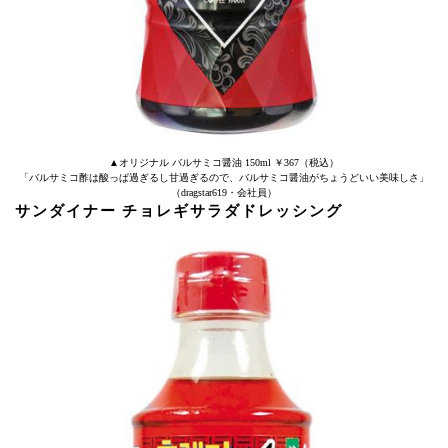
▲オリジナル バルサミコ醤油 150ml ￥367（税込）
「バルサミコ酢は酸っぱ過ぎるし甘過ぎるので、バルサミコ醤油がちょうどいい美味しさ」
（dragstar619・会社員）
サンダイナー チョレギサラダドレッシング