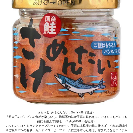
▲もへじ さけめんたい 100g ￥498（税込）
「明太子のプチプチの食感が楽しいし、海鮮系の味が手軽に味わえる。ごはんにもパンにも
麺にも使えて便利」（flyhigh8301・会社員）
いつものごはんをランクアップさせてくれたり、手軽に本格派の味に仕上げてくれる調味料
やご飯＆パンのお供。カルディコーヒーファームに立ち寄った際は、ぜひ気になるアイテム