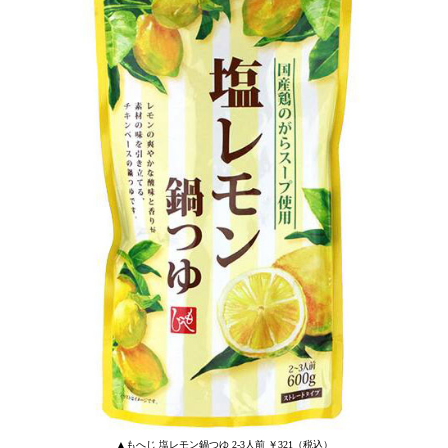
▲もへじ 塩レモン鍋つゆ 2-3人前 ￥321（税込）