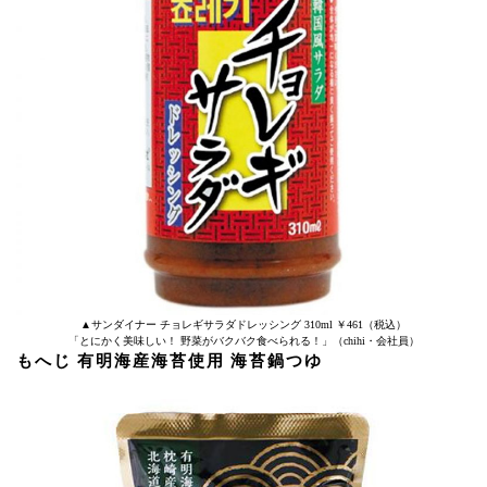
▲サンダイナー チョレギサラダドレッシング 310ml ￥461（税込）
「とにかく美味しい！ 野菜がバクバク食べられる！」（chihi・会社員）
もへじ 有明海産海苔使用 海苔鍋つゆ