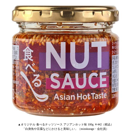
▲オリジナル 食べるナッツソース アジアンホット味 100g ￥442（税込）
「白身魚や豆腐などにかけると美味しい」（mizukurage・会社員）