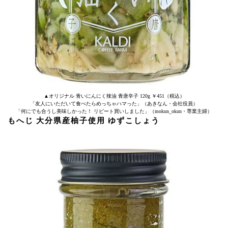
▲オリジナル 青いにんにく辣油 青唐辛子 120g ￥451（税込）
「友人にいただいて食べたらめっちゃハマった」（あきなん・会社役員）
「何にでも合うし美味しかった！ リピート買いしました」（mokun_okun・専業主婦）
もへじ 大分県産柚子使用 ゆずこしょう