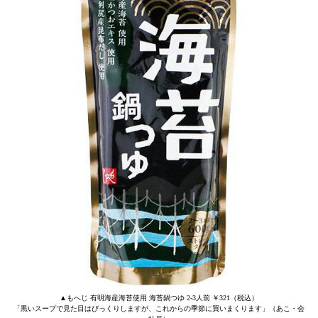
▲もへじ 有明海産海苔使用 海苔鍋つゆ 2-3人前 ￥321（税込）
「黒いスープで見た目はびっくりしますが、これからの季節に買いまくります」（あこ・会