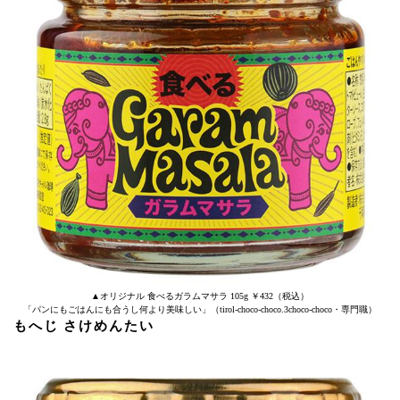
▲オリジナル 食べるガラムマサラ 105g ￥432（税込）
「パンにもごはんにも合うし何より美味しい」（tirol-choco-choco.3choco-choco・専門職）
もへじ さけめんたい