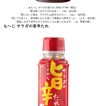
▲もへじ サラダの旨たれ 290ml ￥448（税込）
「毎日食べるサラダのお供！」（mk・会社員）
「家にないと困る。サラダには必ずかけたい」（はに・会社員）
「何にでも合うし、炒め物とかにも使って家族から好評だった」（よす・会社員）
「美味しすぎて苦手なサラダがたくさん食べられます」（sa・専業主婦）
もへじ サラダの旨辛たれ