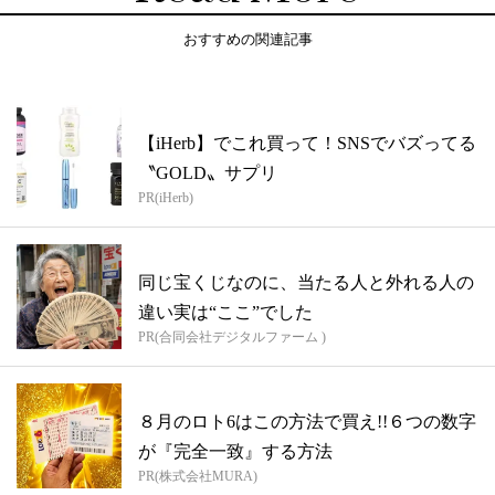
おすすめの関連記事
【iHerb】でこれ買って！SNSでバズってる
〝GOLD〟サプリ
PR(iHerb)
同じ宝くじなのに、当たる人と外れる人の
違い実は“ここ”でした
PR(合同会社デジタルファーム )
８月のロト6はこの方法で買え!!６つの数字
が『完全一致』する方法
PR(株式会社MURA)