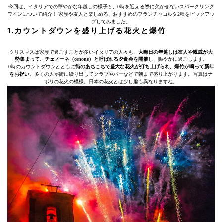
今回は、イタリアでの華やかな年越しの様子と、0時を迎える際に欠かせないスパークリング
ワインについて紹介！ 家族や友人と楽しめる、おすすめのフランチャコルタ2種をピックアッ
プしてみました。
1.カウントダウンを盛り上げる花火と爆竹
クリスマスは家族で過ごすことが多いイタリアの人々も、
大晦日の年越しは友人や親戚が大
勢集まって、チェノーネ（cenone）と呼ばれる夕食会を開催
し、賑やかに過ごします。
0時のカウントダウンとともに
街のあちこちで盛大な花火が打ち上げられ、爆竹が鳴って新年
をお祝い
。多くの人が街に繰り出してクラブやバーなどで朝まで盛り上がります。写真はナ
ポリの花火の模様。日本の花火とは少し趣も異なりますね。