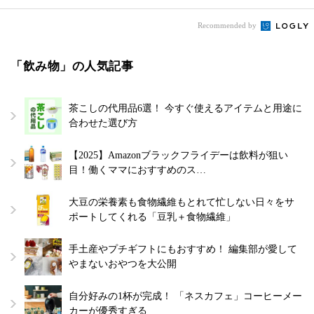
Recommended by
「飲み物」の人気記事
茶こしの代用品6選！ 今すぐ使えるアイテムと用途に
合わせた選び方
【2025】Amazonブラックフライデーは飲料が狙い
目！働くママにおすすめのス…
大豆の栄養素も食物繊維もとれて忙しない日々をサ
ポートしてくれる「豆乳＋食物繊維」
手土産やプチギフトにもおすすめ！ 編集部が愛して
やまないおやつを大公開
自分好みの1杯が完成！ 「ネスカフェ」コーヒーメー
カーが優秀すぎる