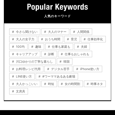
人気のキーワード
今さら聞けない
大人のマナー
人間関係
大人の女子力
おうち時間
育児
仕事効率化
100均
趣味
仕事も家庭も
夫婦
キャリアアップ
診断
仕事もおしゃれも
川口ゆかりの丁寧な暮らし
韓国
お料理レシピ代用
デジタル苦手
iPhone使い方
LINE使い方
#ワーママあるある劇場
大人かっこいい
時短
女の時間割
時事ネタ
文房具