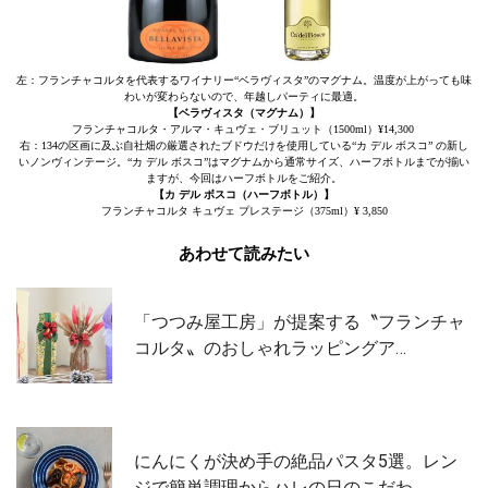
左：フランチャコルタを代表するワイナリー“ベラヴィスタ”のマグナム。温度が上がっても味
わいが変わらないので、年越しパーティに最適。
【ベラヴィスタ（マグナム）】
フランチャコルタ・アルマ・キュヴェ・ブリュット（1500ml）¥14,300
右：134の区画に及ぶ自社畑の厳選されたブドウだけを使用している“カ デル ボスコ” の新し
いノンヴィンテージ。“カ デル ボスコ”はマグナムから通常サイズ、ハーフボトルまでが揃い
ますが、今回はハーフボトルをご紹介。
【カ デル ボスコ（ハーフボトル）】
フランチャコルタ キュヴェ プレステージ（375ml）¥ 3,850
あわせて読みたい
「つつみ屋工房」が提案する〝フランチャ
コルタ〟のおしゃれラッピングア…
にんにくが決め手の絶品パスタ5選。レン
ジで簡単調理からハレの日のこだわ…