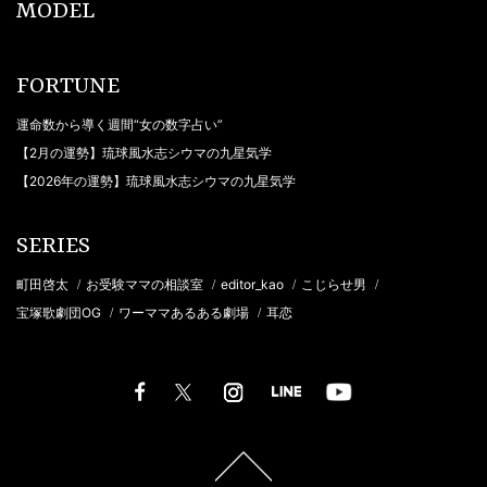
MODEL
FORTUNE
運命数から導く週間“女の数字占い”
【2月の運勢】琉球風水志シウマの九星気学
【2026年の運勢】琉球風水志シウマの九星気学
SERIES
町田啓太
お受験ママの相談室
editor_kao
こじらせ男
/
/
/
/
宝塚歌劇団OG
ワーママあるある劇場
耳恋
/
/