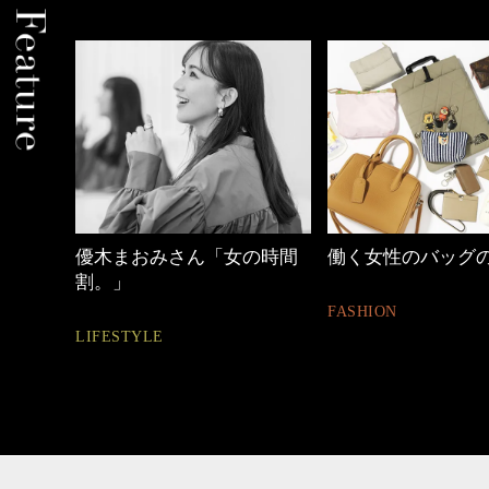
の時間
働く女性のバッグの中身
【ワーママのきれ
ュアル通勤】
FASHION
FASHION