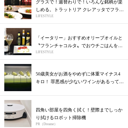
グラスで！週替わりで！いろんな銘柄が楽
しめる。トラットリア クレアッタでフラン
LIFESTYLE
チ...
「イータリー」おすすめオリーブオイルと
〝フランチャコルタ〟でおウチごはんを格
LIFESTYLE
上げ...
50歳美女がお酒をやめずに体重マイナス4
キロ！ 罪悪感が少ないワインがあるって
本...
四角い部屋を四角く拭く！壁際までしっか
り拭けるロボット掃除機
PR（Dreame）