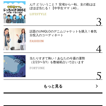
ん!? どういうこと？ 安堵から一転、女の勘はほ
ぼほぼ当たる！【中学生ママ（40…
LIFESTYLE
話題のUNIQLOのデニムジャケットを購入！春気
分投入のコーディネート
FASHION
当たりすぎて怖い！あなたの今週の運勢
（2/23〜3/1）を数秘術占いで占います
FORTUNE
もっと見る