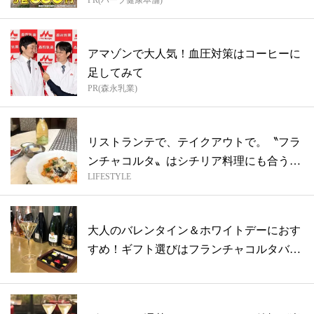
PR(ハーブ健康本舗)
アマゾンで大人気！血圧対策はコーヒーに
足してみて
PR(森永乳業)
リストランテで、テイクアウトで。〝フラ
ンチャコルタ〟はシチリア料理にも合うん
LIFESTYLE
です...
大人のバレンタイン＆ホワイトデーにおす
すめ！ギフト選びはフランチャコルタバー
で