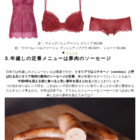
左： ウイング／レシアージュ スリップ ¥8,580
右：ワコール／パルファージュ プッシュアップブラ ¥9,350〜、ショーツ ¥5,060
▶︎
ワコール
3.年越しの定番メニューは豚肉のソーセージ
日本では年越しのメニューといえば蕎麦ですが、
イタリアではコテキーノ（cotechino）と呼
ばれる北イタリア発祥の豚肉のソーセージが定番
。豚が幸運のモチーフということもあり、
午前0時を迎える前に食べると良い新年を迎えられる
と信じられています。
つけ合わせにはレンズ豆を。これはレンズ豆の形がコインに似ていることから富と繁栄をも
たらすという考えから。今年は日本でも、グリルしたジューシーなソーセージをつまみに乾
杯しながら新年を迎えてみては？