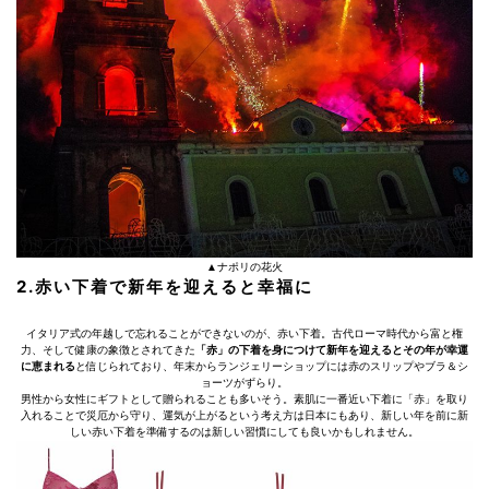
▲ナポリの花火
2.赤い下着で新年を迎えると幸福に
イタリア式の年越しで忘れることができないのが、赤い下着。古代ローマ時代から富と権
力、そして健康の象徴とされてきた
「赤」の下着を身につけて新年を迎えるとその年が幸運
に恵まれる
と信じられており、年末からランジェリーショップには赤のスリップやブラ＆シ
ョーツがずらり。
男性から女性にギフトとして贈られることも多いそう。素肌に一番近い下着に「赤」を取り
入れることで災厄から守り、運気が上がるという考え方は日本にもあり、新しい年を前に新
しい赤い下着を準備するのは新しい習慣にしても良いかもしれません。