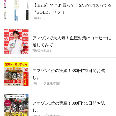
【iHerb】でこれ買って！SNSでバズってる
〝GOLD〟サプリ
PR(iHerb)
アマゾンで大人気！血圧対策はコーヒーに
足してみて
PR(森永乳業)
アマゾン1位の実績！380円で5日間お試
し。
PR(ハーブ健康本舗)
アマゾン1位の実績！380円で5日間お試
し。