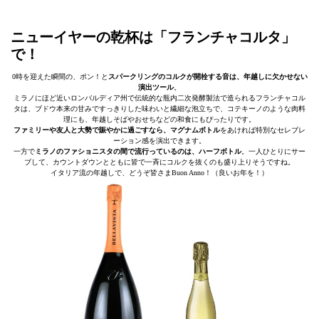
ニューイヤーの乾杯は「フランチャコルタ」
で！
0時を迎えた瞬間の、ポン！と
スパークリングのコルクが開栓する音は、年越しに欠かせない
演出ツール
。
ミラノにほど近いロンバルディア州で伝統的な瓶内二次発酵製法で造られるフランチャコル
タは、ブドウ本来の甘みですっきりした味わいと繊細な泡立ちで、コテキーノのような肉料
理にも、年越しそばやおせちなどの和食にもぴったりです。
ファミリーや友人と大勢で賑やかに過ごすなら、マグナムボトル
をあければ特別なセレブレ
ーション感を演出できます。
一方で
ミラノのファショニスタの間で流行っているのは、ハーフボトル
。一人ひとりにサー
ブして、カウントダウンとともに皆で一斉にコルクを抜くのも盛り上りそうですね。
イタリア流の年越しで、どうぞ皆さまBuon Anno！（良いお年を！）