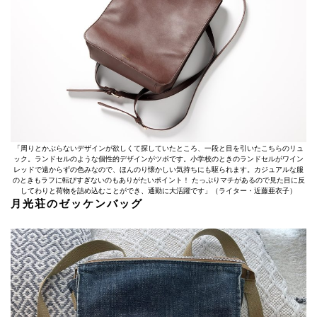
「周りとかぶらないデザインが欲しくて探していたところ、一段と目を引いたこちらのリュ
ック。ランドセルのような個性的デザインがツボです。小学校のときのランドセルがワイン
レッドで遠からずの色みなので、ほんのり懐かしい気持ちにも駆られます。カジュアルな服
のときもラフに転びすぎないのもありがたいポイント！ たっぷりマチがあるので見た目に反
してわりと荷物を詰め込むことができ、通勤に大活躍です」（ライター・近藤亜衣子）
月光荘のゼッケンバッグ