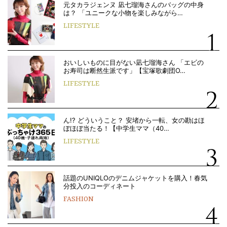
元タカラジェンヌ 凪七瑠海さんのバッグの中身
は？ 「ユニークな小物を楽しみながら…
LIFESTYLE
おいしいものに目がない凪七瑠海さん 「エビの
お寿司は断然生派です」【宝塚歌劇団O…
LIFESTYLE
ん!? どういうこと？ 安堵から一転、女の勘はほ
ぼほぼ当たる！【中学生ママ（40…
LIFESTYLE
話題のUNIQLOのデニムジャケットを購入！春気
分投入のコーディネート
FASHION