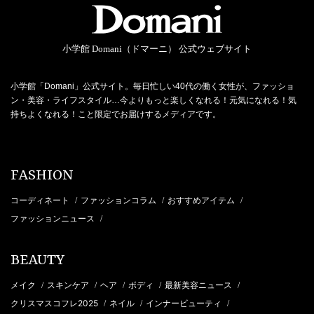
小学館 Domani（ドマーニ） 公式ウェブサイト
小学館「Domani」公式サイト。毎日忙しい40代の働く女性が、ファッショ
ン・美容・ライフスタイル…今よりもっと楽しくなれる！元気になれる！気
持ちよくなれる！こと限定でお届けするメディアです。
FASHION
コーディネート
ファッションコラム
おすすめアイテム
/
/
/
ファッションニュース
/
BEAUTY
メイク
スキンケア
ヘア
ボディ
最新美容ニュース
/
/
/
/
/
クリスマスコフレ2025
ネイル
インナービューティ
/
/
/