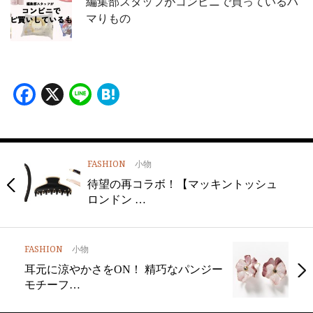
編集部スタッフがコンビニで買っているハ
マりもの
Facebook
X
Line
Hatena
FASHION
小物
待望の再コラボ！【マッキントッシュ
ロンドン …
FASHION
小物
耳元に涼やかさをON！ 精巧なパンジー
モチーフ…