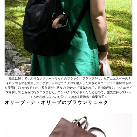
「最近は軽くて小ぶりなレスポートサックのブラック、フラップがついたアニエスベーのナ
イロンのものを愛用しています。以前はユニクロで購入した大きめ＆コーデュラ素材のもの
を使用していたのですが、私自身が小柄なのでかなり”背負われている”感が強く、小さめサイ
ズを探してこちらに行きつきました。コンパクトで小さくたためるので、旅先に持っていっ
てもかさばらないのも◎ 」（Oggi美容担当・山梨智子）
オリーブ・デ・オリーブのブラウンリュック