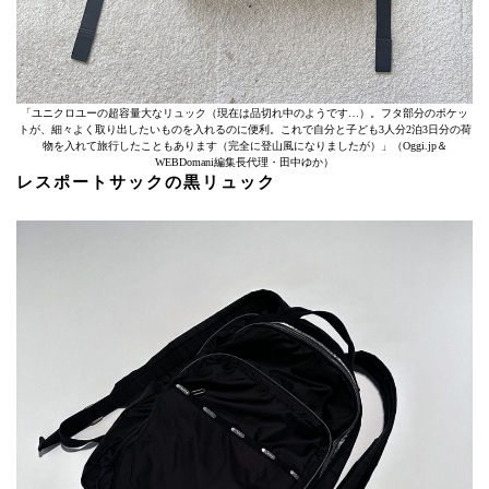
「ユニクロユーの超容量大なリュック（現在は品切れ中のようです…）。フタ部分のポケッ
トが、細々よく取り出したいものを入れるのに便利。これで自分と子ども3人分2泊3日分の荷
物を入れて旅行したこともあります（完全に登山風になりましたが）」（Oggi.jp＆
WEBDomani編集長代理・田中ゆか）
レスポートサックの黒リュック