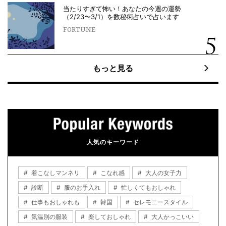
当たりすぎて怖い！あなたの今週の運勢
（2/23〜3/1）を数秘術占いで占います
FORTUNE
もっと見る
人気のキーワード
着こなしマンネリ
こなれ感
大人の女子力
診断
服のお手入れ
忙しくてもおしゃれ
仕事もおしゃれも
韓国
セレモニースタイル
気温別の服装
楽しておしゃれ
大人かっこいい