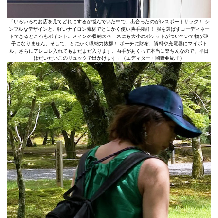
「いろいろなお店を見てどれにするか悩んでいた中で、出合ったのがレスポートサック！ シ
ンプルなデザインと、軽いナイロン素材でとにかく使い勝手抜群！ 服を選ばずコーディネー
トできるところもポイント。メインの収納スペースにも大小のポケットがついていて物が迷
子になりません。そして、とにかく収納力抜群！ ポーチに財布、資料や充電器にマイボト
ル、さらにアレコレ入れてもまだまだ入ります。両手があくって本当に楽ちんなので、平日
はだいたいこのリュックで出かけます」（エディター・岡野亜紀子）