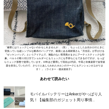
「厳密にはリュックじゃないのかもしれませんが…（笑）。ちょっとしたお出かけのときに
背負っている超シンプルな帆布のバッグです。銀座にある画材屋さん『月光荘』が手がける
『ゼッケンバッグ』というアイテムで、無駄のない実用美がまさにアーティスティックな印
象。ベルトの取り付け方でショルダーにもリュックにも手持ちにもできるのですが、もっぱ
らリュック形態で使用しています。10年ほど愛用して現在は2代目。中高と吹奏楽部で金管楽
器を担当していたので、さらりとあしらわれたホルンのマークにもテンションが上がりま
す！ 」（ライター・徳永留依子）
あわせて読みたい
モバイルバッテリーはAnkerがやっぱり人
気！【編集部のガジェット周り事情…