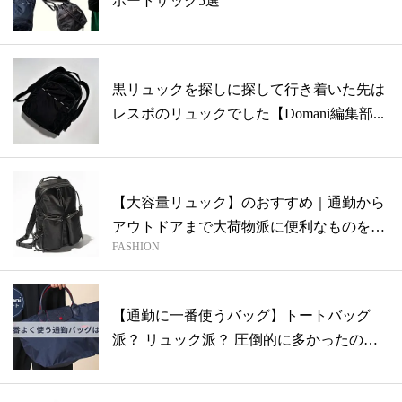
ポートサック5選
黒リュックを探しに探して行き着いた先は
レスポのリュックでした【Domani編集部...
【大容量リュック】のおすすめ｜通勤から
アウトドアまで大荷物派に便利なものをピ
FASHION
ック...
【通勤に一番使うバッグ】トートバッグ
派？ リュック派？ 圧倒的に多かったの
は…