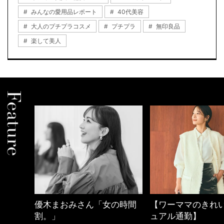
みんなの愛用品レポート
40代美容
大人のプチプラコスメ
プチプラ
無印良品
楽して美人
中身
優木まおみさん「女の時間
【ワーママのきれ
割。」
ュアル通勤】