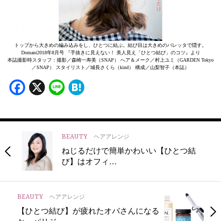
トップから大きめの編み込みをし、ひとつに結ぶ。結び目は大きめのバレッタで隠す。
Domani2018年8月号 『手抜きに見えない！ 美人見え「ひとつ結び」のコツ』より
本誌撮影時スタッフ：撮影／森崎一寿美（SNAP） へア＆メーク／村上ユミ（GARDEN Tokyo
／SNAP） スタイリスト／城長さくら（kind） 構成／山梨智子（本誌）
Facebook
X
Line
Hatena
BEAUTY
ヘアアレンジ
ねじるだけで簡単かわいい【ひとつ結
び】はオフィ…
BEAUTY
ヘアアレンジ
【ひとつ結び】が疲れたオバさんになる