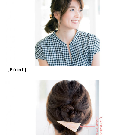
［Point］