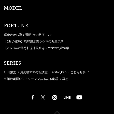
MODEL
FORTUNE
運命数から導く週間“女の数字占い”
【2月の運勢】琉球風水志シウマの九星気学
【2026年の運勢】琉球風水志シウマの九星気学
SERIES
町田啓太
お受験ママの相談室
editor_kao
こじらせ男
/
/
/
/
宝塚歌劇団OG
ワーママあるある劇場
耳恋
/
/