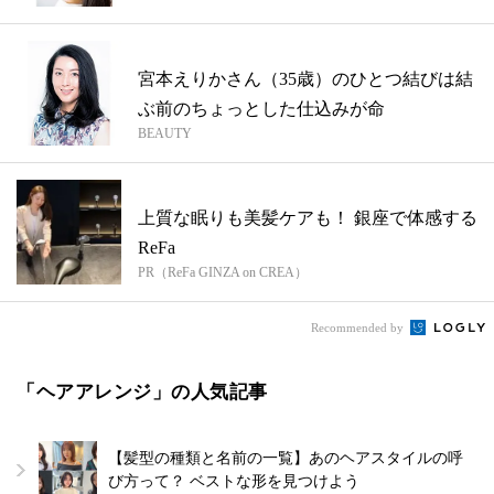
宮本えりかさん（35歳）のひとつ結びは結
ぶ前のちょっとした仕込みが命
BEAUTY
上質な眠りも美髪ケアも！ 銀座で体感する
ReFa
PR（ReFa GINZA on CREA）
Recommended by
「ヘアアレンジ」の人気記事
【髪型の種類と名前の一覧】あのヘアスタイルの呼
び方って？ ベストな形を見つけよう