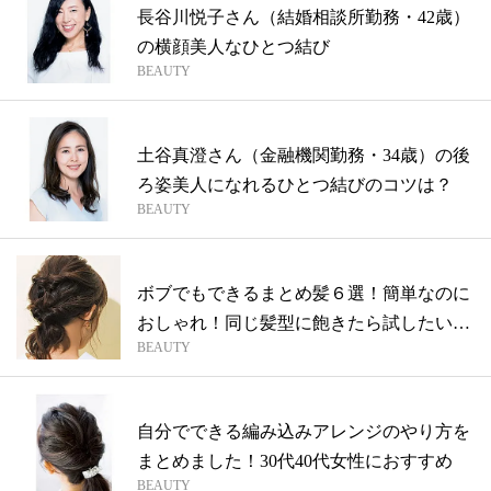
長谷川悦子さん（結婚相談所勤務・42歳）
の横顔美人なひとつ結び
BEAUTY
土谷真澄さん（金融機関勤務・34歳）の後
ろ姿美人になれるひとつ結びのコツは？
BEAUTY
ボブでもできるまとめ髪６選！簡単なのに
おしゃれ！同じ髪型に飽きたら試したいア
BEAUTY
レン...
自分でできる編み込みアレンジのやり方を
まとめました！30代40代女性におすすめ
BEAUTY