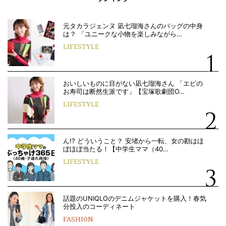
元タカラジェンヌ 凪七瑠海さんのバッグの中身
は？ 「ユニークな小物を楽しみながら…
LIFESTYLE
おいしいものに目がない凪七瑠海さん 「エビの
お寿司は断然生派です」【宝塚歌劇団O…
LIFESTYLE
ん!? どういうこと？ 安堵から一転、女の勘はほ
ぼほぼ当たる！【中学生ママ（40…
LIFESTYLE
話題のUNIQLOのデニムジャケットを購入！春気
分投入のコーディネート
FASHION