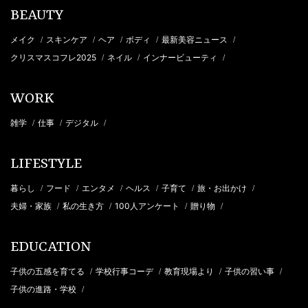
BEAUTY
メイク
スキンケア
ヘア
ボディ
最新美容ニュース
/
/
/
/
/
クリスマスコフレ2025
ネイル
インナービューティ
/
/
/
WORK
雑学
仕事
デジタル
/
/
/
LIFESTYLE
暮らし
フード
エンタメ
ヘルス
子育て
旅・お出かけ
/
/
/
/
/
/
夫婦・家族
私の生き方
100人アンケート
贈り物
/
/
/
/
EDUCATION
子供の五感を育てる
学校行事コーデ
教育現場より
子供の習い事
/
/
/
/
子供の進路・学校
/